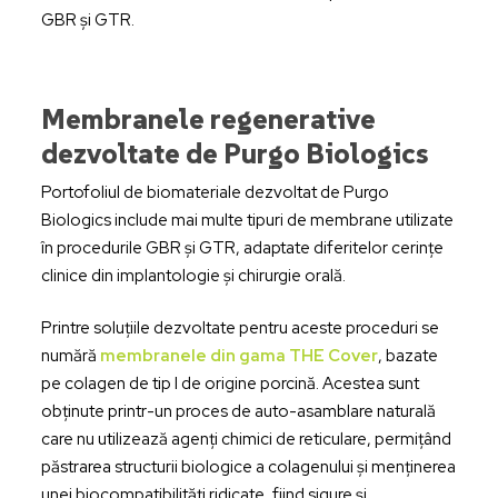
GBR și GTR.
Membranele regenerative
dezvoltate de Purgo Biologics
Portofoliul de biomateriale dezvoltat de Purgo
Biologics include mai multe tipuri de membrane utilizate
în procedurile GBR și GTR, adaptate diferitelor cerințe
clinice din implantologie și chirurgie orală.
Printre soluțiile dezvoltate pentru aceste proceduri se
numără
membranele din gama THE Cover
, bazate
pe colagen de tip I de origine porcină. Acestea sunt
obținute printr-un proces de auto-asamblare naturală
care nu utilizează agenți chimici de reticulare, permițând
păstrarea structurii biologice a colagenului și menținerea
unei biocompatibilități ridicate, fiind sigure și