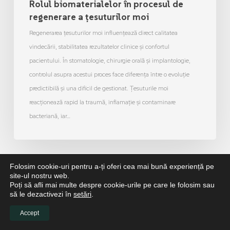
Rolul biomaterialelor în procesul de
regenerare a țesuturilor moi
Regenerarea țesuturilor moi influențează direct calitatea
vindecării, stabilitatea rezultatelor clinice și confortul
pacientului. În stomatologie, chirurgie orală și implantologie,
controlul asupra acestui proces face diferența între o evoluție
predictibilă și una dificil de gestionat. Țesuturile moi
reacționează rapid la traumă, inflamație și contaminare
bacteriană, iar…
Folosim cookie-uri pentru a-ți oferi cea mai bună experiență pe
site-ul nostru web.
Poți să afli mai multe despre cookie-urile pe care le folosim sau
să le dezactivezi în
setări
.
Accept
Abonează-te la Newsletter