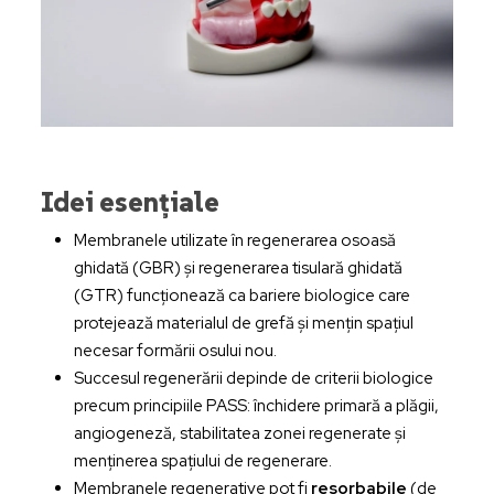
Idei esențiale
Membranele utilizate în regenerarea osoasă
ghidată (GBR) și regenerarea tisulară ghidată
(GTR) funcționează ca bariere biologice care
protejează materialul de grefă și mențin spațiul
necesar formării osului nou.
Succesul regenerării depinde de criterii biologice
precum principiile PASS: închidere primară a plăgii,
angiogeneză, stabilitatea zonei regenerate și
menținerea spațiului de regenerare.
Membranele regenerative pot fi
resorbabile
(de