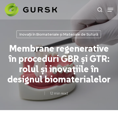
Skip
to
main
content
Inovații în Biomateriale și Materiale de Sutură
Membrane regenerative
în proceduri GBR și GTR:
rolul și inovațiile în
designul biomaterialelor
12 min read