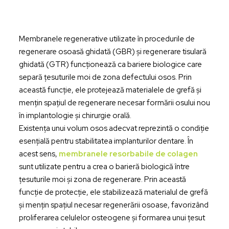
Membranele regenerative utilizate în procedurile de
regenerare osoasă ghidată (GBR) și regenerare tisulară
ghidată (GTR) funcționează ca bariere biologice care
separă țesuturile moi de zona defectului osos. Prin
această funcție, ele protejează materialele de grefă și
mențin spațiul de regenerare necesar formării osului nou
în implantologie și chirurgie orală.
Existența unui volum osos adecvat reprezintă o condiție
esențială pentru stabilitatea implanturilor dentare. În
acest sens,
membranele resorbabile de colagen
sunt utilizate pentru a crea o barieră biologică între
țesuturile moi și zona de regenerare. Prin această
funcție de protecție, ele stabilizează materialul de grefă
și mențin spațiul necesar regenerării osoase, favorizând
proliferarea celulelor osteogene și formarea unui țesut