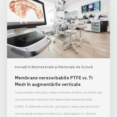
Inovații în Biomateriale și Materiale de Sutură
Membrane neresorbabile PTFE vs. Ti
Mesh în augmentările verticale
Augmentarea verticală a crestei alveolare rămâne una dintre cele
mai solicitante intervenții din regenerarea osoasă ghidată
(GBR). În defectele verticale, gravitația și presiunea țesuturilor
moi lucrează constant împotriva ta. Dacă spațiul nu rămâne