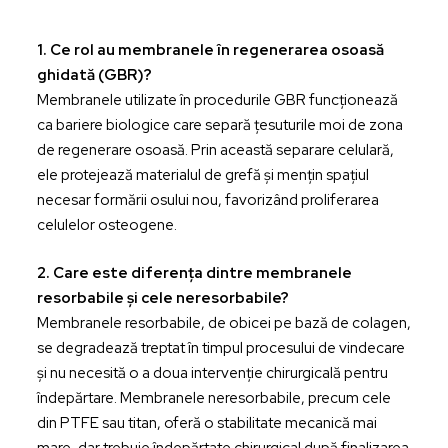
1. Ce rol au membranele în regenerarea osoasă
ghidată (GBR)?
Membranele utilizate în procedurile GBR funcționează
ca bariere biologice care separă țesuturile moi de zona
de regenerare osoasă. Prin această separare celulară,
ele protejează materialul de grefă și mențin spațiul
necesar formării osului nou, favorizând proliferarea
celulelor osteogene.
2. Care este diferența dintre membranele
resorbabile și cele neresorbabile?
Membranele resorbabile, de obicei pe bază de colagen,
se degradează treptat în timpul procesului de vindecare
și nu necesită o a doua intervenție chirurgicală pentru
îndepărtare. Membranele neresorbabile, precum cele
din PTFE sau titan, oferă o stabilitate mecanică mai
mare, dar trebuie îndepărtate chirurgical după finalizarea