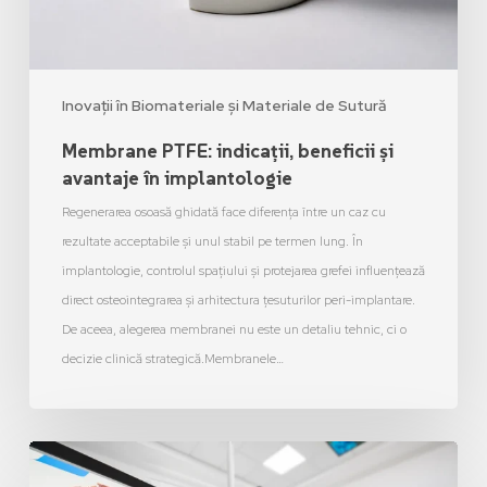
Inovații în Biomateriale și Materiale de Sutură
Membrane PTFE: indicații, beneficii și
avantaje în implantologie
Regenerarea osoasă ghidată face diferența între un caz cu
rezultate acceptabile și unul stabil pe termen lung. În
implantologie, controlul spațiului și protejarea grefei influențează
direct osteointegrarea și arhitectura țesuturilor peri-implantare.
De aceea, alegerea membranei nu este un detaliu tehnic, ci o
decizie clinică strategică.Membranele…