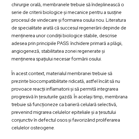
chirurgie orală, membranele trebuie să îndeplinească o
serie de criterii biologice și mecanice pentru a susține
procesul de vindecare și formarea osului nou. Literatura
de specialitate arată că succesul regenerării depinde de
menținerea unor condiții biologice stabile, descrise
adesea prin principiile PASS: închidere primară a plăgii,
angiogeneză, stabilitatea zonei regenerate și
menținerea spațiului necesar formării osului.
În acest context, materialul membranei trebuie să
prezinte biocompatibilitate ridicată, astfel încât să nu
provoace reacții inflamatorii și să permită integrarea
progresivă în țesuturile gazdă. În același timp, membrana
trebuie să funcționeze ca barieră celulară selectivă,
prevenind migrarea celulelor epiteliale și a țesutului
conjunctiv în defectul osos și favorizând proliferarea
celulelor osteogene.