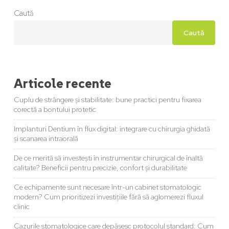
Caută
Caută
Articole recente
Cuplu de strângere și stabilitate: bune practici pentru fixarea
corectă a bontului protetic
Implanturi Dentium în flux digital: integrare cu chirurgia ghidată
și scanarea intraorală
De ce merită să investești în instrumentar chirurgical de înaltă
calitate? Beneficii pentru precizie, confort și durabilitate
Ce echipamente sunt necesare într-un cabinet stomatologic
modern? Cum prioritizezi investițiile fără să aglomerezi fluxul
clinic
Cazurile stomatologice care depășesc protocolul standard: Cum