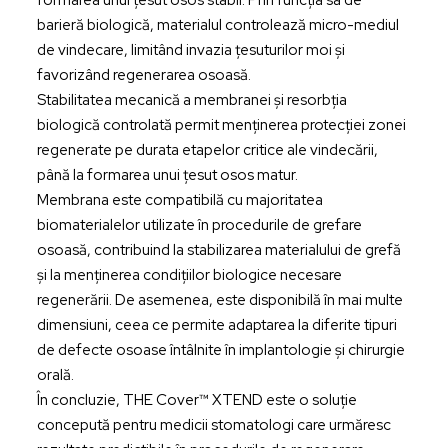
formarea unui țesut osos stabil. Prin funcția sa de
barieră biologică, materialul controlează micro-mediul
de vindecare, limitând invazia țesuturilor moi și
favorizând regenerarea osoasă.
Stabilitatea mecanică a membranei și resorbția
biologică controlată permit menținerea protecției zonei
regenerate pe durata etapelor critice ale vindecării,
până la formarea unui țesut osos matur.
Membrana este compatibilă cu majoritatea
biomaterialelor utilizate în procedurile de grefare
osoasă, contribuind la stabilizarea materialului de grefă
și la menținerea condițiilor biologice necesare
regenerării. De asemenea, este disponibilă în mai multe
dimensiuni, ceea ce permite adaptarea la diferite tipuri
de defecte osoase întâlnite în implantologie și chirurgie
orală.
În concluzie, THE Cover™ XTEND este o soluție
concepută pentru medicii stomatologi care urmăresc