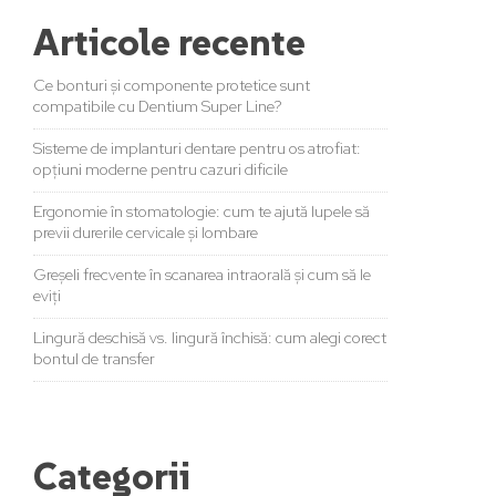
Articole recente
Ce bonturi și componente protetice sunt
compatibile cu Dentium Super Line?
Sisteme de implanturi dentare pentru os atrofiat:
opțiuni moderne pentru cazuri dificile
Ergonomie în stomatologie: cum te ajută lupele să
previi durerile cervicale și lombare
Greșeli frecvente în scanarea intraorală și cum să le
eviți
Lingură deschisă vs. lingură închisă: cum alegi corect
bontul de transfer
Categorii