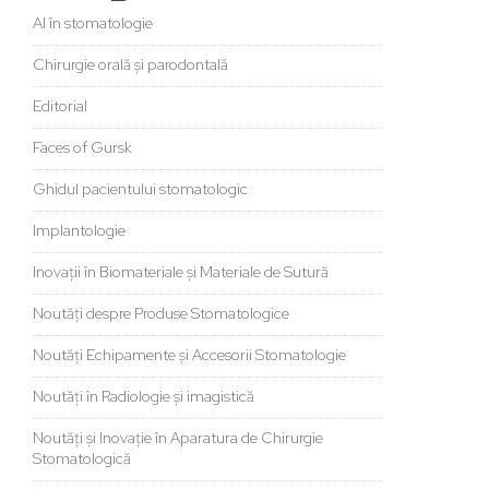
AI în stomatologie
Chirurgie orală și parodontală
Editorial
Faces of Gursk
Ghidul pacientului stomatologic
Implantologie
Inovații în Biomateriale și Materiale de Sutură
Noutăți despre Produse Stomatologice
Noutăți Echipamente și Accesorii Stomatologie
Noutăți în Radiologie și imagistică
Noutăți și Inovație în Aparatura de Chirurgie
Stomatologică