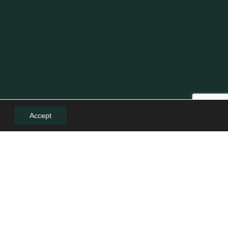
Accept
LE
LEGAL
Politică de confidențialitate
Politica de cookies