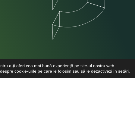
ntru a-ți oferi cea mai bună experiență pe site-ul nostru web.
e despre cookie-urile pe care le folosim sau să le dezactivezi în
setări
.
INFO CLIENTI
LINKURI UTI
Despre noi
Cere o Ofertă
Viitori Medici Stomatologi
Cariere