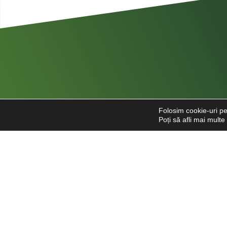
Folosim cookie-uri pe
Poți să afli mai mult
Str. Căpitan Alexandru Șerbănescu
nr. 85, sector 1, București
0769.948.354