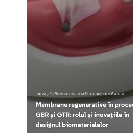
Inovații în Biomateriale și Materiale de Sutură
Membrane regenerative în proce
GBR și GTR: rolul și inovațiile în
designul biomaterialelor