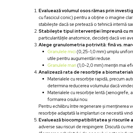
Evaluează volumul osos rămas prin investig
cu fascicul conic) pentru a obține o imagine clar
stabilește dacă se pretează o tehnică internă sa
Stabilește tipul intervenției împreună cu 
particularitățile anatomice, decideți dacă vei av
Alege granulometria potrivită: fină vs. mar
Granulele mici
(0,25-1,0 mm) umplu uniform s
utile pentru augumentări reduse.
Granulele mari
(1,0-2,0 mm) mențin mai efici
Analizează rata de resorbție a biomaterialu
Materialele cu resorbție rapidă, precum aut
determina reducerea volumului dacă vindec
Materialele cu resorbție lentă (xenogrefe, a
formarea osului nou.
Pentru echilibru între regenerare și menținerea 
resorbție adaptată la implanturi ce necesită vind
Evaluează biocompatibilitatea și riscurile 
adverse sau riscuri de respingere. Discută cu m