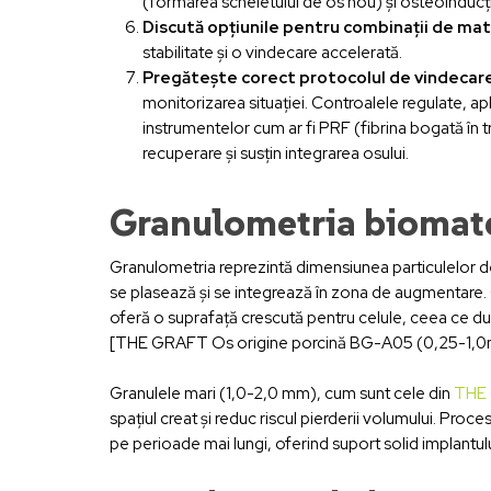
(formarea scheletului de os nou) și osteoinducți
Discută opțiunile pentru combinații de mat
stabilitate și o vindecare accelerată.
Pregătește corect protocolul de vindecar
monitorizarea situației. Controalele regulate, apl
instrumentelor cum ar fi PRF (fibrina bogată în
recuperare și susțin integrarea osului.
Granulometria biomateri
Granulometria reprezintă dimensiunea particulelor de
se plasează și se integrează în zona de augmentare.
oferă o suprafață crescută pentru celule, ceea ce du
[THE GRAFT Os origine porcină BG-A05 (0,25-1,0mm
Granulele mari (1,0-2,0 mm), cum sunt cele din
THE 
spațiul creat și reduc riscul pierderii volumului. Pro
pe perioade mai lungi, oferind suport solid implantulu