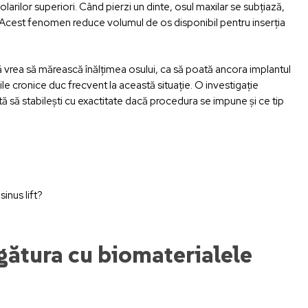
larilor superiori. Când pierzi un dinte, osul maxilar se subțiază,
. Acest fenomen reduce volumul de os disponibil pentru inserția
că vrea să mărească înălțimea osului, ca să poată ancora implantul
iile cronice duc frecvent la această situație. O investigație
 să stabilești cu exactitate dacă procedura se impune și ce tip
inus lift?
legătura cu biomaterialele