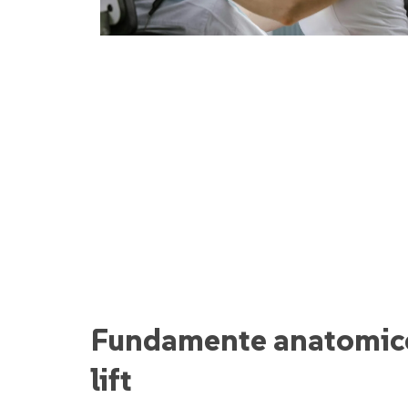
Fundamente anatomice ș
lift