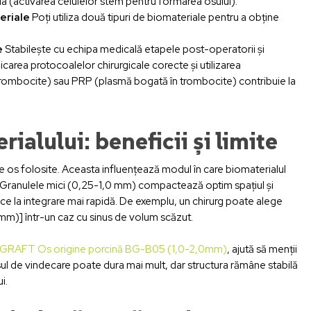
a (activarea celulelor stem pentru formarea osului).
eriale
Poți utiliza două tipuri de biomateriale pentru a obține
e
Stabilește cu echipa medicală etapele post-operatorii și
icarea protocoalelor chirurgicale corecte și utilizarea
 trombocite) sau PRP (plasmă bogată în trombocite) contribuie la
alului: beneficii și limite
 os folosite. Aceasta influențează modul în care biomaterialul
 Granulele mici (0,25-1,0 mm) compactează optim spațiul și
ce la integrare mai rapidă. De exemplu, un chirurg poate alege
)] într-un caz cu sinus de volum scăzut.
GRAFT Os origine porcină BG-B05 (1,0-2,0mm)
, ajută să menții
cesul de vindecare poate dura mai mult, dar structura rămâne stabilă
i.