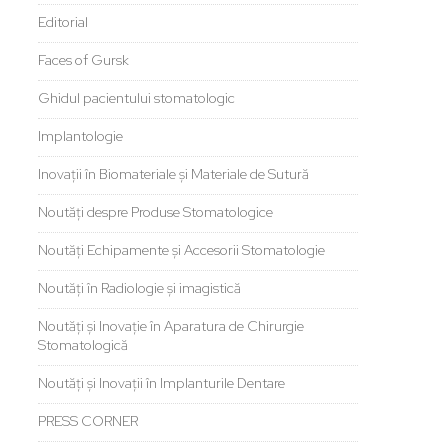
Editorial
Faces of Gursk
Ghidul pacientului stomatologic
Implantologie
Inovații în Biomateriale și Materiale de Sutură
Noutăți despre Produse Stomatologice
Noutăți Echipamente și Accesorii Stomatologie
Noutăți în Radiologie și imagistică
Noutăți și Inovație în Aparatura de Chirurgie
Stomatologică
Noutăți și Inovații în Implanturile Dentare
PRESS CORNER