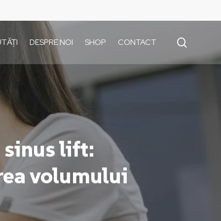
search
TĂȚI
DESPRE NOI
SHOP
CONTACT
inus lift:
rea volumului