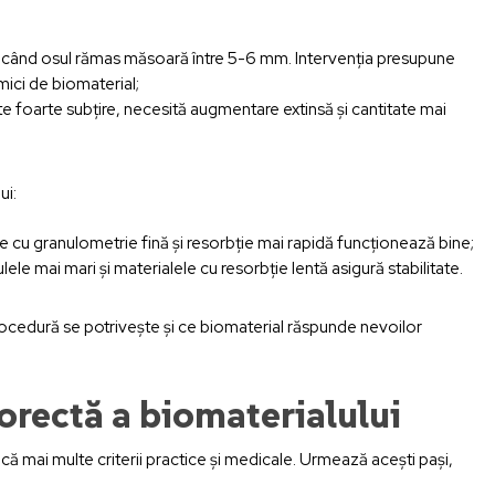
unci când osul rămas măsoară între 5-6 mm. Intervenția presupune
 mici de biomaterial;
ste foarte subțire, necesită augmentare extinsă și cantitate mai
ui:
ele cu granulometrie fină și resorbție mai rapidă funcționează bine;
ulele mai mari și materialele cu resorbție lentă asigură stabilitate.
rocedură se potrivește și ce biomaterial răspunde nevoilor
orectă a biomaterialului
lică mai multe criterii practice și medicale. Urmează acești pași,