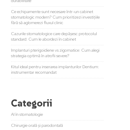
durabilitate
Ce echipamente sunt necesare într-un cabinet
stomatologic modern? Cum prioritizezi investițiile
fără să aglomerezi fluxul clinic
Cazurile stomatologice care depășesc protocolul
standard: Cum le abordezi în cabinet
Implanturi pterigoidiene vs zigomatice: Cum alegi
strategia optimă în atrofii severe?
Kitul ideal pentru inserarea implanturilor Dentium:
instrumentar recomandat
Categorii
AI în stomatologie
Chirurgie orală și parodontală