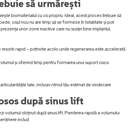
rebuie să urmărești
ește biomaterialul cu os propriu. Ideal, acest proces trebuie să
pede, osul nou nu are timp să se formeze în totalitate și pot
 prezența unor zone inactive care nu susțin bine implantul,
e resorb rapid – potrivite acolo unde regenerarea este accelerată
 volumul și oferind timp pentru formarea unui suport osos
ticularitățile tale, inclusiv ritmul tău estimat de vindecare.
sos după sinus lift
ezi volumul obținut după sinus lift. Pierderea rapidă a volumului
menținere includ: