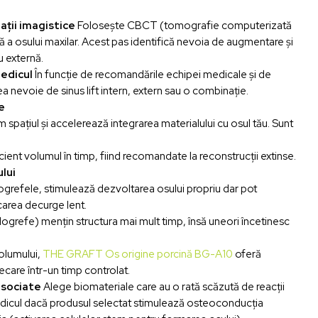
ații imagistice
Folosește CBCT (tomografie computerizată
ă a osului maxilar. Acest pas identifică nevoia de augmentare și
u externă.
medicul
În funcție de recomandările echipei medicale și de
ea nevoie de sinus lift intern, extern sau o combinație.
e
pațiul și accelerează integrarea materialului cu osul tău. Sunt
ent volumul în timp, fiind recomandate la reconstrucții extinse.
lui
ogrefele, stimulează dezvoltarea osului propriu dar pot
area decurge lent.
logrefe) mențin structura mai mult timp, însă uneori încetinesc
volumului,
THE GRAFT Os origine porcină BG-A10
oferă
ecare într-un timp controlat.
asociate
Alege biomateriale care au o rată scăzută de reacții
edicul dacă produsul selectat stimulează osteoconducția