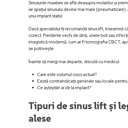
Sinusurile maxilare se află deasupra molarilor și premo
iar spațiul sinusului devine mai mare (pneumatizare)
unui implant stabil.
Dacă specialistul îți recomandă sinus lift, înseamnă 
corect. Pierderile vechi de dinți, unele boli sau infecț
imagistică modernă, cum ar fi tomografia CBCT, ajută
se potrivește.
Înainte să mergi mai departe, discută cu medicul:
Care este volumul osos actual?
Există contraindicații generale sau locale pentru s
Ce așteptări ai de la implant?
Tipuri de sinus lift și 
alese