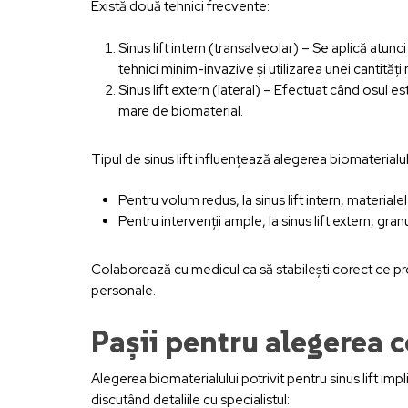
Există două tehnici frecvente:
Sinus lift intern (transalveolar) – Se aplică at
tehnici minim-invazive și utilizarea unei cantități
Sinus lift extern (lateral) – Efectuat când osul e
mare de biomaterial.
Tipul de sinus lift influențează alegerea biomaterialul
Pentru volum redus, la sinus lift intern, material
Pentru intervenții ample, la sinus lift extern, gran
Colaborează cu medicul ca să stabilești corect ce p
personale.
Pașii pentru alegerea c
Alegerea biomaterialului potrivit pentru sinus lift imp
discutând detaliile cu specialistul: