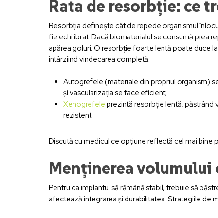
Rata de resorbție: ce t
Resorbția definește cât de repede organismul înlocui
fie echilibrat. Dacă biomaterialul se consumă prea re
apărea goluri. O resorbție foarte lentă poate duce la
întârziind vindecarea completă.
Autogrefele (materiale din propriul organism) s
și vascularizația se face eficient;
Xenogrefele
prezintă resorbție lentă, păstrând
rezistent.
Discută cu medicul ce opțiune reflectă cel mai bine par
Menținerea volumului o
Pentru ca implantul să rămână stabil, trebuie să păstr
afectează integrarea și durabilitatea. Strategiile de 