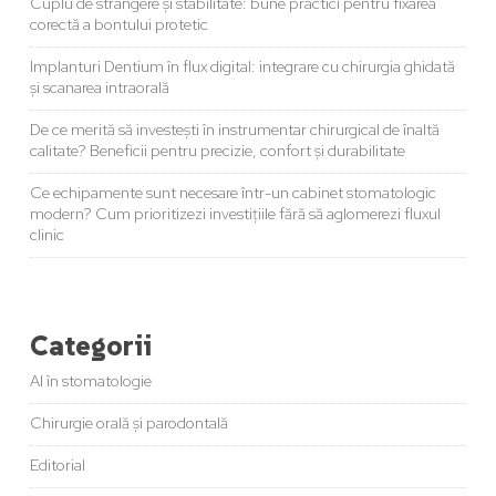
Cuplu de strângere și stabilitate: bune practici pentru fixarea
corectă a bontului protetic
Implanturi Dentium în flux digital: integrare cu chirurgia ghidată
și scanarea intraorală
De ce merită să investești în instrumentar chirurgical de înaltă
calitate? Beneficii pentru precizie, confort și durabilitate
Ce echipamente sunt necesare într-un cabinet stomatologic
modern? Cum prioritizezi investițiile fără să aglomerezi fluxul
clinic
Categorii
AI în stomatologie
Chirurgie orală și parodontală
Editorial