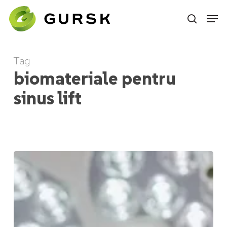
Skip
to
main
content
Tag
biomateriale pentru
sinus lift