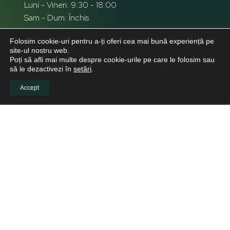
Luni - Vineri: 9:30 - 18:00
Sam - Dum: Închis
Folosim cookie-uri pentru a-ți oferi cea mai bună experiență pe
site-ul nostru web.
Poți să afli mai multe despre cookie-urile pe care le folosim sau
să le dezactivezi în
setări
.
Accept
INFO CLIENTI
Despre noi
Viitori Medici Stomatologi
Educație continuă pentru medicii stomatologi
Pacienți
Biblioteca virtuală