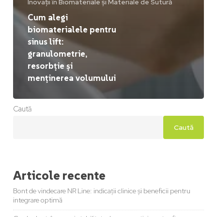
Inovații în Biomateriale și Materiale de Sutură
Cum alegi
biomaterialele pentru
sinus lift:
granulometrie,
resorbție și
menținerea volumului
Caută
Caută
Articole recente
Bont de vindecare NR Line: indicații clinice și beneficii pentru
integrare optimă