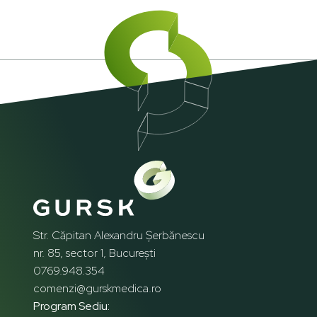
Str. Căpitan Alexandru Șerbănescu
nr. 85, sector 1, București
0769.948.354
comenzi@gurskmedica.ro
Program Sediu: