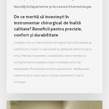
Noutăți Echipamente și Accesorii Stomatologie
De ce merită să investești în
instrumentar chirurgical de înaltă
calitate? Beneficii pentru precizie,
confort și durabilitate
Investiția într-un instrumentar chirurgical de înaltă calitate se
justifică prin modul în care acesta își păstrează performanța în
timp. Precizia manevrelor, durabilitatea instrumentelor și
comportamentul acestora după numeroase cicluri de
reprocesare influențează controlul operatorului, desfășurarea
intervențiilor și costul real al utilizării pe termen lung.În
chirurgia…