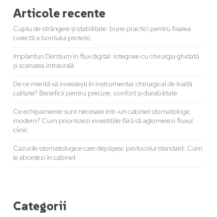
Articole recente
Cuplu de strângere și stabilitate: bune practici pentru fixarea
corectă a bontului protetic
Implanturi Dentium în flux digital: integrare cu chirurgia ghidată
și scanarea intraorală
De ce merită să investești în instrumentar chirurgical de înaltă
calitate? Beneficii pentru precizie, confort și durabilitate
Ce echipamente sunt necesare într-un cabinet stomatologic
modern? Cum prioritizezi investițiile fără să aglomerezi fluxul
clinic
Cazurile stomatologice care depășesc protocolul standard: Cum
le abordezi în cabinet
Categorii