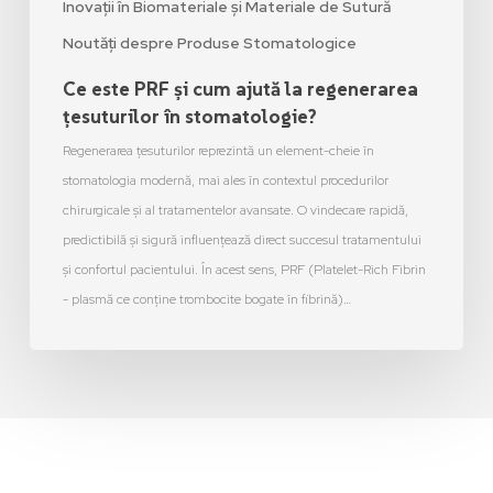
Inovații în Biomateriale și Materiale de Sutură
Noutăți despre Produse Stomatologice
Ce este PRF și cum ajută la regenerarea
țesuturilor în stomatologie?
Regenerarea țesuturilor reprezintă un element-cheie în
stomatologia modernă, mai ales în contextul procedurilor
chirurgicale și al tratamentelor avansate. O vindecare rapidă,
predictibilă și sigură influențează direct succesul tratamentului
și confortul pacientului. În acest sens, PRF (Platelet-Rich Fibrin
- plasmă ce conține trombocite bogate în fibrină)…