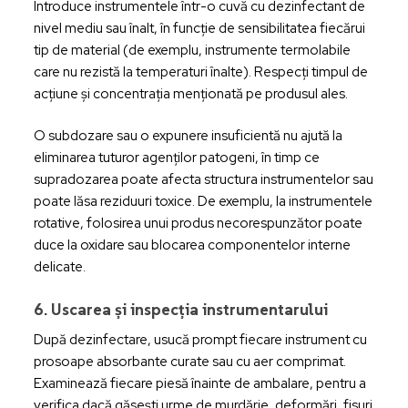
Introduce instrumentele într-o cuvă cu dezinfectant de
nivel mediu sau înalt, în funcție de sensibilitatea fiecărui
tip de material (de exemplu, instrumente termolabile
care nu rezistă la temperaturi înalte). Respecți timpul de
acțiune și concentrația menționată pe produsul ales.
O subdozare sau o expunere insuficientă nu ajută la
eliminarea tuturor agenților patogeni, în timp ce
supradozarea poate afecta structura instrumentelor sau
poate lăsa reziduuri toxice. De exemplu, la instrumentele
rotative, folosirea unui produs necorespunzător poate
duce la oxidare sau blocarea componentelor interne
delicate.
6. Uscarea și inspecția instrumentarului
După dezinfectare, usucă prompt fiecare instrument cu
prosoape absorbante curate sau cu aer comprimat.
Examinează fiecare piesă înainte de ambalare, pentru a
verifica dacă găsești urme de murdărie, deformări, fisuri