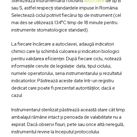
Sterilizează instrumentarul folosind
autoclave
de tip B
sau S, astfel respecți standardele impuse în România.
Selectează ciclul potrivit fiecărui tip de instrument (cel
mai des se utilizează 134°C timp de 18 minute pentru
instrumente stomatologice standard).
La fiecare încărcare a autoclavei, adaugă indicatori
chimici care își schimbă culoarea și indicatori biologici
pentru validarea eficienței. După fiecare ciclu, notează
informațiile cerute de legislație: data, tipul ciclului,
numele operatorului, seria instrumentarului și rezultatul
indicatorilor. Păstrează aceste date într-un registru
dedicat care poate fi prezentat autorităților, dacă e
cazul.
Instrumentarul sterilizat păstrează această stare cât timp
ambalajul rămâne intact și perioada de valabilitate nu a
expirat. Dacă observi fisuri, pete sau orice altă neregulă,
instrumentul revine la începutul protocolului.