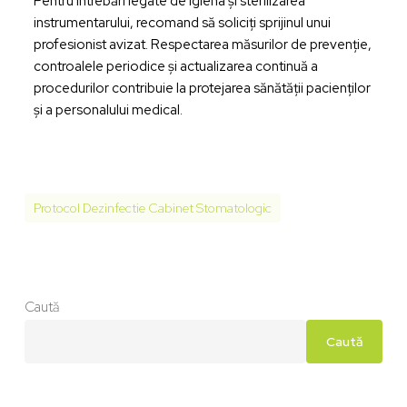
Pentru întrebări legate de igiena și sterilizarea
instrumentarului, recomand să soliciți sprijinul unui
profesionist avizat. Respectarea măsurilor de prevenție,
controalele periodice și actualizarea continuă a
procedurilor contribuie la protejarea sănătății pacienților
și a personalului medical.
Protocol Dezinfectie Cabinet Stomatologic
Caută
Caută