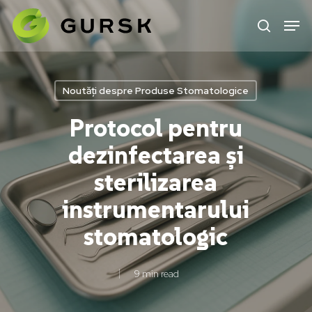
Skip
to
main
content
Noutăți despre Produse Stomatologice
Protocol pentru
dezinfectarea și
sterilizarea
instrumentarului
stomatologic
9 min read