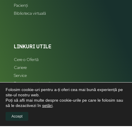
Pacienți
Biblioteca virtuală
LINKURI UTILE
Cere o Ofertă
Cariere
Service
Reprezentanți zonali
Folosim cookie-uri pentru a-ți oferi cea mai bună experiență pe
Hartă Site
site-ul nostru web.
Poți să afli mai multe despre cookie-urile pe care le folosim sau
să le dezactivezi în
setări
.
Accept
LEGAL