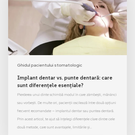
Ghidul pacientului stomatologic
Implant dentar vs. punte dentară: care
sunt diferențele esențiale?
Pierderea unui dinte schimbă modul în care zâmbești, mănânci
sau vorbești. De multe ori, pacienții oscilează între două opțiuni
frecvent recomandate — implantul dentar sau puntea dentară.
Prin acest articol, te ajut să înțelegi diferențele clare dintre cele
două metode, care sunt avantajele, limitările și…