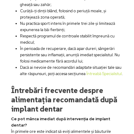
gheață sau zahăr;
Curăță-ți dinții blând, folosind o periuță moale, și
protejează zona operată;
Nu practica sport intens în primele trei zile și limitează
expunerea la băi fierbinți;
Respectă programul de controale stabilit împreună cu
medicul;
În perioada de recuperare, dacă apar dureri, sângerări
persistente sau inflamații, anunță imediat specialistul. Nu
folosi medicamente fără acordul lui;
Dacă ai nevoie de recomandări adaptate situației tale sau
alte răspunsuri, poți accesa secțiunea
Întreabă Specialistul
.
Întrebări frecvente despre
alimentația recomandată după
implant dentar
Ce pot mânca imediat după intervenția de implant
dentar?
În primele ore este indicat să eviți alimentele și băuturile