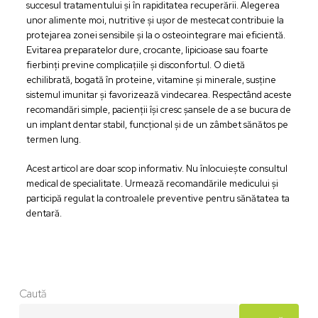
succesul tratamentului și în rapiditatea recuperării. Alegerea
unor alimente moi, nutritive și ușor de mestecat contribuie la
protejarea zonei sensibile și la o osteointegrare mai eficientă.
Evitarea preparatelor dure, crocante, lipicioase sau foarte
fierbinți previne complicațiile și disconfortul. O dietă
echilibrată, bogată în proteine, vitamine și minerale, susține
sistemul imunitar și favorizează vindecarea. Respectând aceste
recomandări simple, pacienții își cresc șansele de a se bucura de
un implant dentar stabil, funcțional și de un zâmbet sănătos pe
termen lung.
Acest articol are doar scop informativ. Nu înlocuiește consultul
medical de specialitate. Urmează recomandările medicului și
participă regulat la controalele preventive pentru sănătatea ta
dentară.
Caută