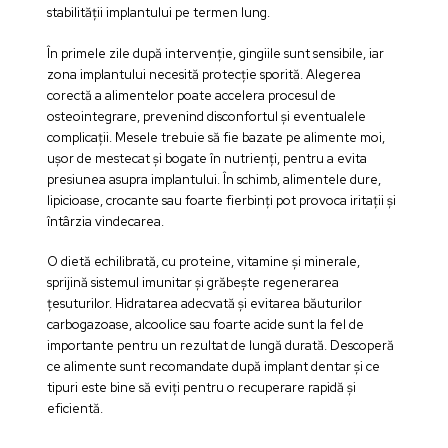
stabilității implantului pe termen lung.
În primele zile după intervenție, gingiile sunt sensibile, iar
zona implantului necesită protecție sporită. Alegerea
corectă a alimentelor poate accelera procesul de
osteointegrare, prevenind disconfortul și eventualele
complicații. Mesele trebuie să fie bazate pe alimente moi,
ușor de mestecat și bogate în nutrienți, pentru a evita
presiunea asupra implantului. În schimb, alimentele dure,
lipicioase, crocante sau foarte fierbinți pot provoca iritații și
întârzia vindecarea.
O dietă echilibrată, cu proteine, vitamine și minerale,
sprijină sistemul imunitar și grăbește regenerarea
țesuturilor. Hidratarea adecvată și evitarea băuturilor
carbogazoase, alcoolice sau foarte acide sunt la fel de
importante pentru un rezultat de lungă durată. Descoperă
ce alimente sunt recomandate după implant dentar și ce
tipuri este bine să eviți pentru o recuperare rapidă și
eficientă.