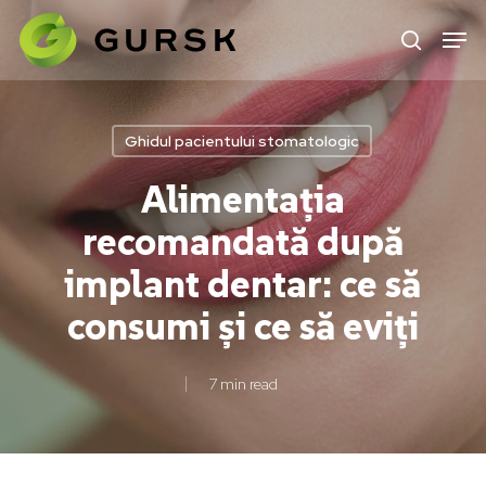
Skip
to
main
content
Ghidul pacientului stomatologic
Alimentația
recomandată după
implant dentar: ce să
consumi și ce să eviți
7 min read