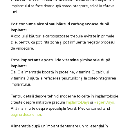
implantului se face doar după osteointegrare, adică la câteva
luni.
Pot consuma alcool sau băuturi carbogazoase după
implant?
Alcoolul și băuturile carbogazoase trebuie evitate în primele
zile, pentru că pot irita zona și pot influența negativ procesul
de vindecare.
Este important aportul de vitamine și minerale după
implant?
Da. O alimentație bogată în proteine, vitamina C, calciu și
vitamina D ajută la refacerea țesuturilor și la osteointegrarea
implantului.
Pentru detalii despre tehnici moderne folosite în implantologie,
citește despre inițiative precum
ImplantoDays
și
RegenDays
.
Află mai multe despre specialiștii Gursk Medica consultând
pagina despre noi
.
Alimentația după un implant dentar are un rol esențial în