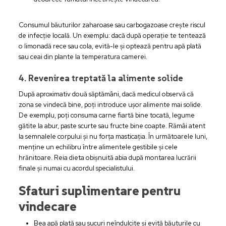
Consumul băuturilor zaharoase sau carbogazoase crește riscul
de infecție locală. Un exemplu: dacă după operație te tentează
o limonadă rece sau cola, evită-le și optează pentru apă plată
sau ceai din plante la temperatura camerei.
4. Revenirea treptată la alimente solide
După aproximativ două săptămâni, dacă medicul observă că
zona se vindecă bine, poți introduce ușor alimente mai solide.
De exemplu, poți consuma carne fiartă bine tocată, legume
gătite la abur, paste scurte sau fructe bine coapte. Rămâi atent
la semnalele corpului și nu forța masticația. În următoarele luni,
menține un echilibru între alimentele gestibile și cele
hrănitoare. Reia dieta obișnuită abia după montarea lucrării
finale și numai cu acordul specialistului.
Sfaturi suplimentare pentru
vindecare
Bea apă plată sau sucuri neîndulcite și evită băuturile cu