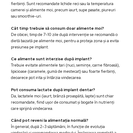
fierbinți. Sunt recomandate lichide reci sau la temperatura
camerei și alimente moi, precum iaurt, supe pasate, piureuri
sau smoothie-uri.
Cât timp trebuie să consum doar alimente moi?
De obicei, timp de 7–10 zile după intervenție se recomandă o
dietă bazată pe alimente moi, pentru a proteja zona și a evita
presiunea pe implant.
Ce alimente sunt interzise după implant?
Trebuie evitate alimentele tari (nuci, semințe, carne fibroasă),
lipicioase (caramele, gumă de mestecat) sau foarte fierbinți,
deoarece pot irita și întârzia vindecarea.
Pot consuma lactate după implant dentar?
Da, lactatele moi (iaurt, brânză proaspătă, lapte) sunt chiar
recomandate, fiind ușor de consumat și bogate în nutrienți
care sprijină vindecarea.
Când pot reveni la alimentația normală?
În general, după 2–3 săptămâni, în funcție de evoluția
vindecării și recomandarea medicului. Încărcarea completă a