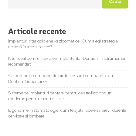
Caută
Articole recente
Implanturi pterigoidiene vs zigomatice: Cum alegi strategia
optimă în atrofii severe?
Kitul ideal pentru inserarea implanturilor Dentium: instrumentar
recomandat
Ce bonturi și componente protetice sunt compatibile cu
Dentium Super Line?
Sisteme de implanturi dentare pentru os atrofiat: opțiuni
moderne pentru cazuri dificile
Ergonomie în stomatologie: cum te ajută lupele să previi durerile
cervicale și lombare