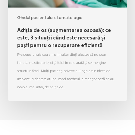
Ghidul pacientului stomatologic
Adiția de os (augmentarea osoasă): ce
este, 3 situații când este necesară și
pașii pentru o recuperare eficientă
Pierderea unuia sau a mai multor dinți afectează nu doar
funcția masticatorie, ci și felul în care arată și se menține
structura feței. Mulți pacienți privesc cu îngrijorare ideea de
implanturi dentare atunci când medicul le menționează că au
nevoie, mai întâi, de adiție de…