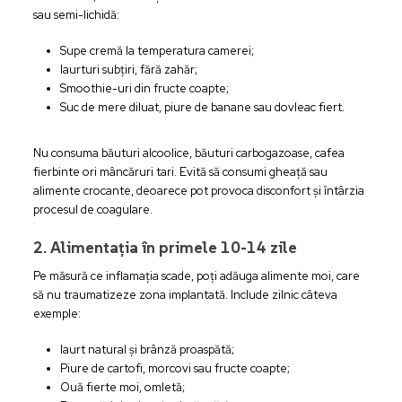
sau semi-lichidă:
Supe cremă la temperatura camerei;
Iaurturi subțiri, fără zahăr;
Smoothie-uri din fructe coapte;
Suc de mere diluat, piure de banane sau dovleac fiert.
Nu consuma băuturi alcoolice, băuturi carbogazoase, cafea
fierbinte ori mâncăruri tari. Evită să consumi gheață sau
alimente crocante, deoarece pot provoca disconfort și întârzia
procesul de coagulare.
2. Alimentația în primele 10-14 zile
Pe măsură ce inflamația scade, poți adăuga alimente moi, care
să nu traumatizeze zona implantată. Include zilnic câteva
exemple:
Iaurt natural și brânză proaspătă;
Piure de cartofi, morcovi sau fructe coapte;
Ouă fierte moi, omletă;