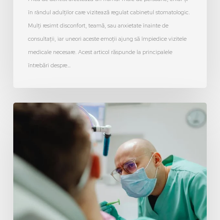
în rândul adulților care vizitează regulat cabinetul stomatologic.
Mulți resimt disconfort, teamă, sau anxietate înainte de
consultații, iar uneori aceste emoții ajung să împiedice vizitele
medicale necesare. Acest articol răspunde la principalele
întrebări despre…