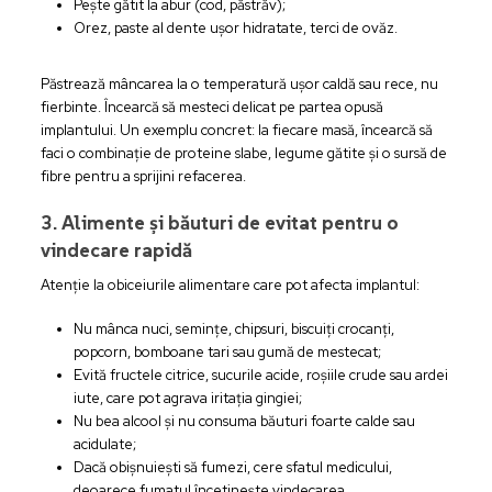
Pește gătit la abur (cod, păstrăv);
Orez, paste al dente ușor hidratate, terci de ovăz.
Păstrează mâncarea la o temperatură ușor caldă sau rece, nu
fierbinte. Încearcă să mesteci delicat pe partea opusă
implantului. Un exemplu concret: la fiecare masă, încearcă să
faci o combinație de proteine slabe, legume gătite și o sursă de
fibre pentru a sprijini refacerea.
3. Alimente și băuturi de evitat pentru o
vindecare rapidă
Atenție la obiceiurile alimentare care pot afecta implantul:
Nu mânca nuci, semințe, chipsuri, biscuiți crocanți,
popcorn, bomboane tari sau gumă de mestecat;
Evită fructele citrice, sucurile acide, roșiile crude sau ardei
iute, care pot agrava iritația gingiei;
Nu bea alcool și nu consuma băuturi foarte calde sau
acidulate;
Dacă obișnuiești să fumezi, cere sfatul medicului,
deoarece fumatul încetinește vindecarea.