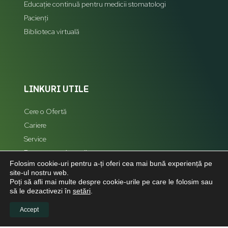
Educație continuă pentru medicii stomatologi
Pacienți
Biblioteca virtuală
LINKURI UTILE
Cere o Ofertă
Cariere
Service
Reprezentanți zonali
Folosim cookie-uri pentru a-ți oferi cea mai bună experiență pe
Hartă Site
site-ul nostru web.
Poți să afli mai multe despre cookie-urile pe care le folosim sau
să le dezactivezi în
setări
.
Accept
LEGAL