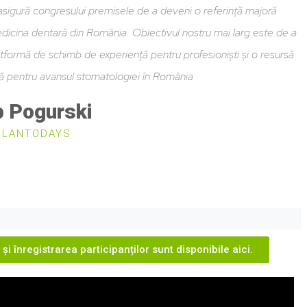
 asigură congresului premisele de a deveni o referință majoră
dicina dentară din România. Obiectivul nostru mai larg este de a
atformă de schimb de experiență pentru profesioniști și o resursă
ă pentru avansul stomatologiei în România
p Pogurski
PLANTODAYS
i înregistrarea participanților sunt disponibile aici.