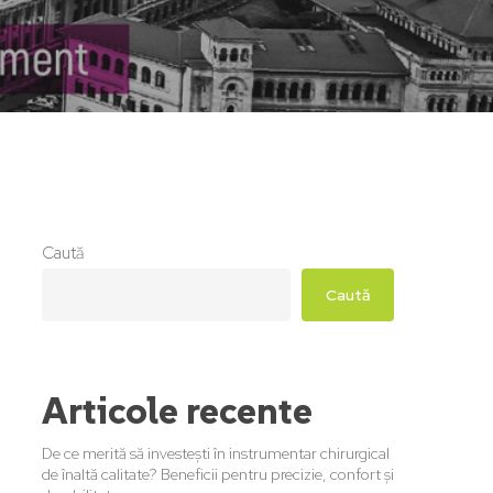
Caută
Caută
Articole recente
De ce merită să investești în instrumentar chirurgical
de înaltă calitate? Beneficii pentru precizie, confort și