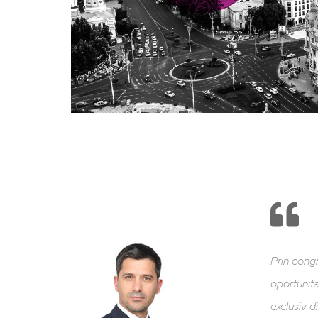
Prin cong
oportunita
exclusiv d