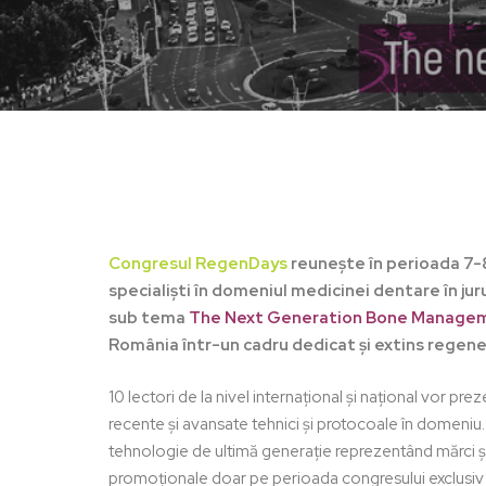
Congresul RegenDays
reunește în perioada 7-
specialiști în domeniul medicinei dentare în jur
sub tema
The Next Generation Bone Manage
România într-un cadru dedicat și extins regene
10 lectori de la nivel internațional și național vor pr
recente și avansate tehnici și protocoale în domeniu
Hit enter to search or ESC to close
tehnologie de ultimă generație reprezentând mărci și
promoționale doar pe perioada congresului exclusiv 