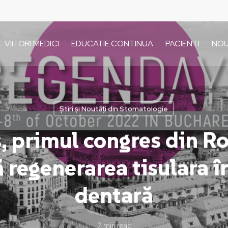
VIITORI MEDICI
EDUCATIE CONTINUA
PACIENTI
NOU
Știri și Noutăți din Stomatologie
 primul congres din R
 regenerarea tisulara î
dentară
7 min read