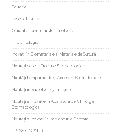
Editorial
Faces of Gursk
Ghidul pacientului stomatologic
Implantologie
Inovații în Biomateriale și Materiale de Sutură
Noutăți despre Produse Stomatologice
Noutăți Echipamente și Accesorii Stomatologie
Noutăți în Radiologie și imagistică
Noutăți și Inovație în Aparatura de Chirurgie
Stomatologică
Noutăți și Inovații în Implanturile Dentare
PRESS CORNER