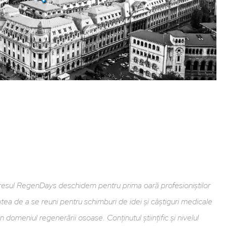
resul RegenDays deschidem pentru prima oară profesioniștilor
tea de a se reuni pentru schimburi de idei și câștiguri medicale
in domeniul regenerării osoase. Conținutul științific și nivelul