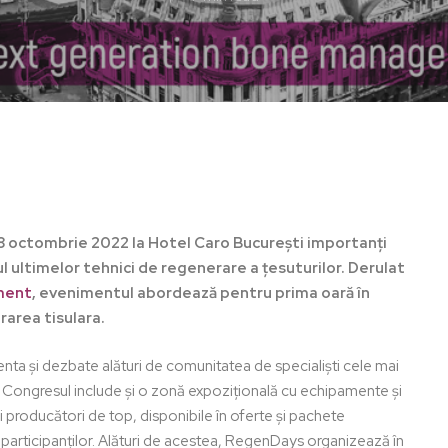
8 octombrie 2022 la Hotel Caro București importanți
ul ultimelor tehnici de regenerare a țesuturilor. Derulat
ment
, evenimentul abordează pentru prima oară în
rarea tisulara.
ezenta și dezbate alături de comunitatea de specialiști cele mai
. Congresul include și o zonă expozițională cu echipamente și
 producători de top, disponibile în oferte și pachete
participanților. Alături de acestea, RegenDays organizează în