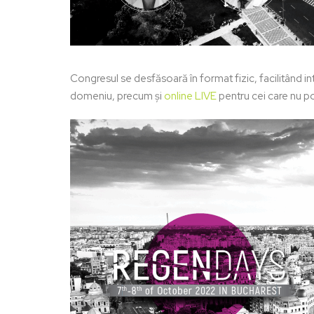
Congresul se desfăsoară în format fizic, facilitând int
domeniu, precum și
online LIVE
pentru cei care nu p