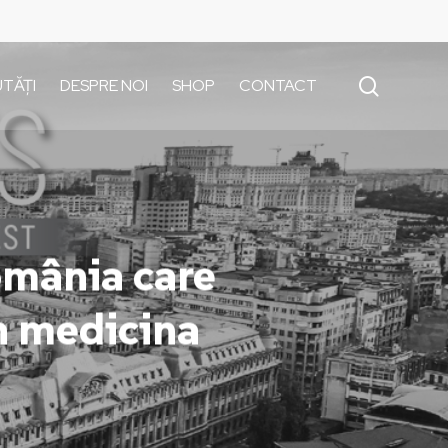
search
TĂȚI
DESPRE NOI
SHOP
CONTACT
omânia care
n medicina