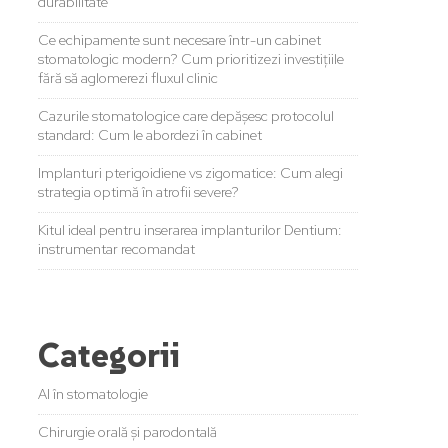
durabilitate
Ce echipamente sunt necesare într-un cabinet
stomatologic modern? Cum prioritizezi investițiile
fără să aglomerezi fluxul clinic
Cazurile stomatologice care depășesc protocolul
standard: Cum le abordezi în cabinet
Implanturi pterigoidiene vs zigomatice: Cum alegi
strategia optimă în atrofii severe?
Kitul ideal pentru inserarea implanturilor Dentium:
instrumentar recomandat
Categorii
AI în stomatologie
Chirurgie orală și parodontală