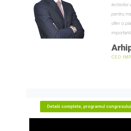
lectorilor
pentru me
oferi o pl
important
Arhi
CEO IM
Detalii complete, programul congresului ș