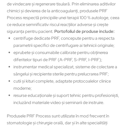
de vindecare și regenerare tisulară. Prin eliminarea aditivilor
chimici și devierea de la anticoagulanți, produsele PRF
Process respectă principiile unei terapii 100 % autologe, ceea
ce reduce semnificativ riscul reacțiilor adverse și crește
siguranța pentru pacient.
Portofoliul de produse include:
centrifuge dedicate PRF, concepute pentru a respecta
parametrii specifici de centrifugare ai tehnicii originale;
eprubete și consumabile calibrate pentru obținerea
diferitelor tipuri de PRF (A-PRF, S-PRF, I-PRF);
instrumentar medical specializat, sisteme de colectare a
sângelui și recipiente sterile pentru prelucrarea PRF;
cutii și kituri complete, adaptate protocoalelor clinice
moderne;
resurse educaționale și suport tehnic pentru profesioniști,
incluzând materiale video și seminarii de instruire.
Produsele PRF Process sunt utilizate în mod frecvent în
stomatologie și chirurgie orală, dar și în alte specialități