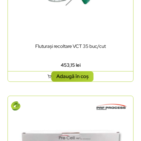
Fluturași recoltare VCT 35 buc/cut
453,15
lei
Adaugă în coș