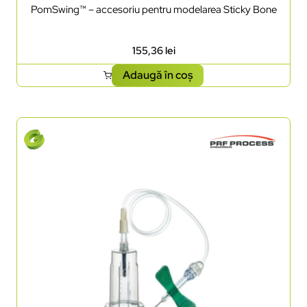
PomSwing™ – accesoriu pentru modelarea Sticky Bone
155,36
lei
Adaugă în coș