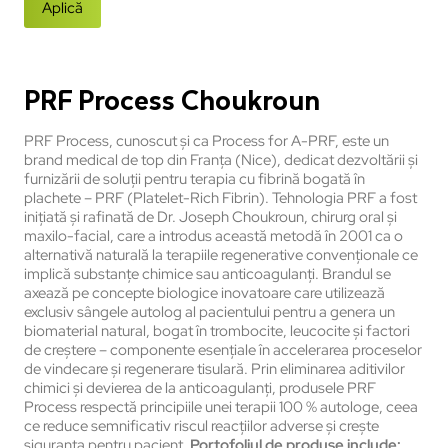
Aplică
PRF Process Choukroun
PRF Process, cunoscut și ca Process for A-PRF, este un
brand medical de top din Franța (Nice), dedicat dezvoltării și
furnizării de soluții pentru terapia cu fibrină bogată în
plachete – PRF (Platelet-Rich Fibrin). Tehnologia PRF a fost
inițiată și rafinată de Dr. Joseph Choukroun, chirurg oral și
maxilo-facial, care a introdus această metodă în 2001 ca o
alternativă naturală la terapiile regenerative convenționale ce
implică substanțe chimice sau anticoagulanți. Brandul se
axează pe concepte biologice inovatoare care utilizează
exclusiv sângele autolog al pacientului pentru a genera un
biomaterial natural, bogat în trombocite, leucocite și factori
de creștere – componente esențiale în accelerarea proceselor
de vindecare și regenerare tisulară. Prin eliminarea aditivilor
chimici și devierea de la anticoagulanți, produsele PRF
Process respectă principiile unei terapii 100 % autologe, ceea
ce reduce semnificativ riscul reacțiilor adverse și crește
siguranța pentru pacient.
Portofoliul de produse include: