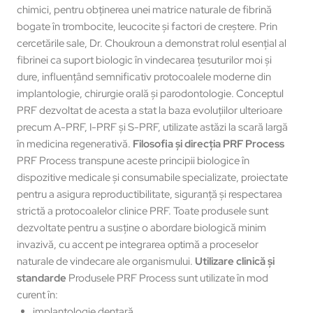
chimici, pentru obținerea unei matrice naturale de fibrină
bogate în trombocite, leucocite și factori de creștere. Prin
cercetările sale, Dr. Choukroun a demonstrat rolul esențial al
fibrinei ca suport biologic în vindecarea țesuturilor moi și
dure, influențând semnificativ protocoalele moderne din
implantologie, chirurgie orală și parodontologie. Conceptul
PRF dezvoltat de acesta a stat la baza evoluțiilor ulterioare
precum A-PRF, I-PRF și S-PRF, utilizate astăzi la scară largă
în medicina regenerativă.
Filosofia și direcția PRF Process
PRF Process transpune aceste principii biologice în
dispozitive medicale și consumabile specializate, proiectate
pentru a asigura reproductibilitate, siguranță și respectarea
strictă a protocoalelor clinice PRF. Toate produsele sunt
dezvoltate pentru a susține o abordare biologică minim
invazivă, cu accent pe integrarea optimă a proceselor
naturale de vindecare ale organismului.
Utilizare clinică și
standarde
Produsele PRF Process sunt utilizate în mod
curent în:
implantologie dentară