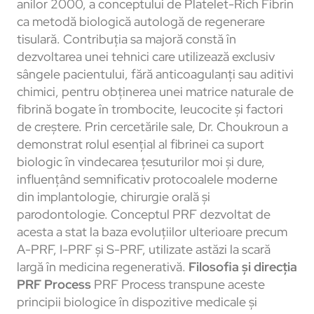
anilor 2000, a conceptului de Platelet-Rich Fibrin
ca metodă biologică autologă de regenerare
tisulară. Contribuția sa majoră constă în
dezvoltarea unei tehnici care utilizează exclusiv
sângele pacientului, fără anticoagulanți sau aditivi
chimici, pentru obținerea unei matrice naturale de
fibrină bogate în trombocite, leucocite și factori
de creștere. Prin cercetările sale, Dr. Choukroun a
demonstrat rolul esențial al fibrinei ca suport
biologic în vindecarea țesuturilor moi și dure,
influențând semnificativ protocoalele moderne
din implantologie, chirurgie orală și
parodontologie. Conceptul PRF dezvoltat de
acesta a stat la baza evoluțiilor ulterioare precum
A-PRF, I-PRF și S-PRF, utilizate astăzi la scară
largă în medicina regenerativă.
Filosofia și direcția
PRF Process
PRF Process transpune aceste
principii biologice în dispozitive medicale și