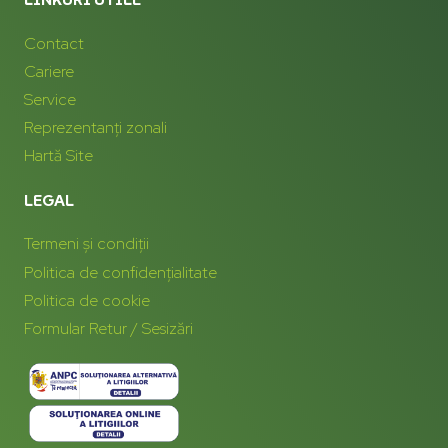
Contact
Cariere
Service
Reprezentanți zonali
Hartă Site
LEGAL
Termeni și condiții
Politica de confidențialitate
Politica de cookie
Formular Retur / Sesizări