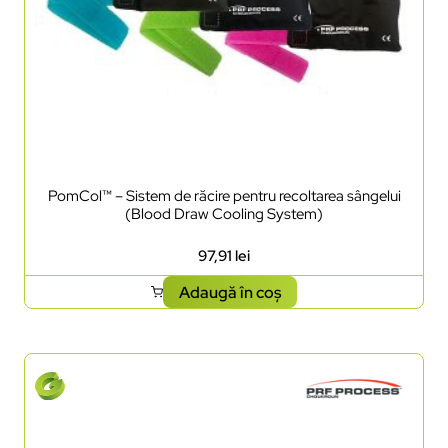
PomCol™ – Sistem de răcire pentru recoltarea sângelui
(Blood Draw Cooling System)
97,91
lei
Adaugă în coș