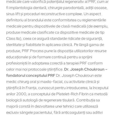
medicale care valorifică potențialul regenerativ al PRF, cum ar
fi implantologia dentară, chirurgie parodontală, adiții osoase,
sinus lift și proceduri reconstructive complexe. Un aspect
definitoriu al brandului este conformitatea cu reglementările
medicale pentru dispozitivele de clasă medicală (de exemplu,
produse medicale clasificate ca dispozitive medicale de tip
Class IIa), ceea ce asigură standarde ridicate de siguranță,
sterilitate și fiabilitate în aplicarea clinică. Pe lângă gama de
produse, PRF Process pune la dispoziția utilizatorilor resurse
educaționale și de formare continuă pentru a sprijini
profesioniștii în adoptarea corectă a terapiei PRF conform
celor mai noi protocoale științifice.
Dr. Joseph Choukroun –
fondatorul conceptului PRF
Dr. Joseph Choukroun este
medic chirurg oral și maxilo-facial, cu activitate clinică și
științifică în Franța, cunoscut pentru introducerea, la începutul
anilor 2000, a conceptului de Platelet-Rich Fibrin ca metodă
biologică autologă de regenerare tisulară. Contribuția sa
majoră constă în dezvoltarea unei tehnici care utilizează
exclusiv sângele pacientului, fără anticoagulanți sau aditivi