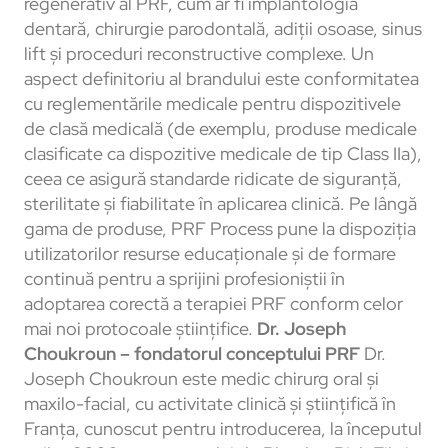
regenerativ al PRF, cum ar fi implantologia
dentară, chirurgie parodontală, adiții osoase, sinus
lift și proceduri reconstructive complexe. Un
aspect definitoriu al brandului este conformitatea
cu reglementările medicale pentru dispozitivele
de clasă medicală (de exemplu, produse medicale
clasificate ca dispozitive medicale de tip Class IIa),
ceea ce asigură standarde ridicate de siguranță,
sterilitate și fiabilitate în aplicarea clinică. Pe lângă
gama de produse, PRF Process pune la dispoziția
utilizatorilor resurse educaționale și de formare
continuă pentru a sprijini profesioniștii în
adoptarea corectă a terapiei PRF conform celor
mai noi protocoale științifice.
Dr. Joseph
Choukroun – fondatorul conceptului PRF
Dr.
Joseph Choukroun este medic chirurg oral și
maxilo-facial, cu activitate clinică și științifică în
Franța, cunoscut pentru introducerea, la începutul