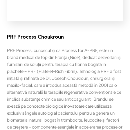
PRF Process Choukroun
PRF Process, cunoscut și ca Process for A-PRF, este un
brand medical de top din Franța (Nice), dedicat dezvoltării și
furnizării de soluții pentru terapia cu fibrină bogată în
plachete – PRF (Platelet-Rich Fibrin). Tehnologia PRF a fost
inițiată și rafinată de Dr. Joseph Choukroun, chirurg oral și
maxilo-facial, care a introdus această metodă în 2001 ca o
alternativă naturală la terapiile regenerative convenționale ce
implică substanțe chimice sau anticoagulanți. Brandul se
axează pe concepte biologice inovatoare care utilizează
exclusiv sângele autolog al pacientului pentru a genera un
biomaterial natural, bogat în trombocite, leucocite și factori
de creștere – componente esențiale în accelerarea proceselor