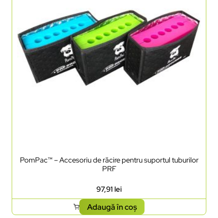
PomPac™ – Accesoriu de răcire pentru suportul tuburilor
PRF
97,91
lei
Adaugă în coș