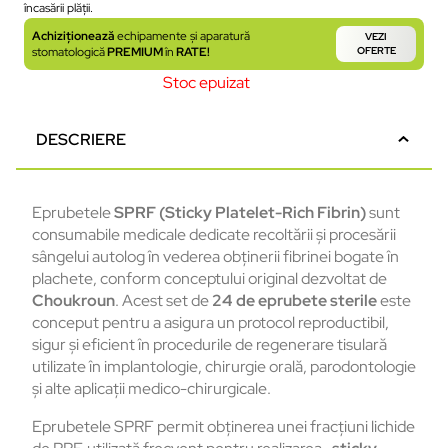
încasării plății.
Achiziționează
echipamente și aparatură
VEZI
stomatologică
PREMIUM
în
RATE!
OFERTE
Stoc epuizat
DESCRIERE
Eprubetele
SPRF (Sticky Platelet-Rich Fibrin)
sunt
consumabile medicale dedicate recoltării și procesării
sângelui autolog în vederea obținerii fibrinei bogate în
plachete, conform conceptului original dezvoltat de
Choukroun
. Acest set de
24 de eprubete sterile
este
conceput pentru a asigura un protocol reproductibil,
sigur și eficient în procedurile de regenerare tisulară
utilizate în implantologie, chirurgie orală, parodontologie
și alte aplicații medico-chirurgicale.
Eprubetele SPRF permit obținerea unei fracțiuni lichide