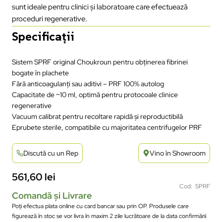
sunt ideale pentru clinici și laboratoare care efectuează
proceduri regenerative.
Specificații
Sistem SPRF original Choukroun pentru obținerea fibrinei
bogate în plachete
Fără anticoagulanți sau aditivi – PRF 100% autolog
Capacitate de ~10 ml, optimă pentru protocoale clinice
regenerative
Vacuum calibrat pentru recoltare rapidă și reproductibilă
Eprubete sterile, compatibile cu majoritatea centrifugelor PRF
Discută cu un Rep
Vino în Showroom
561,60
lei
Cod: SPRF
Comandă și Livrare
Poți efectua plata online cu card bancar sau prin OP. Produsele care
figurează în stoc se vor livra în maxim 2 zile lucrătoare de la data confirmării