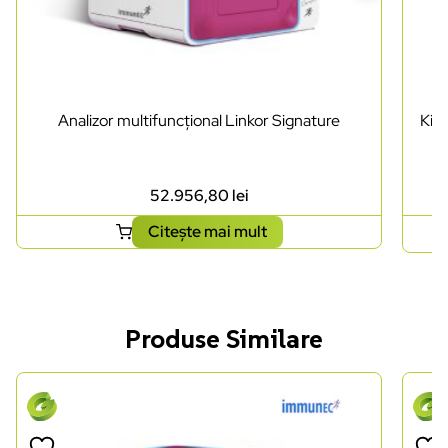
Analizor multifuncțional Linkor Signature
Kit 
52.956,80
lei
Citește mai mult
Produse Similare