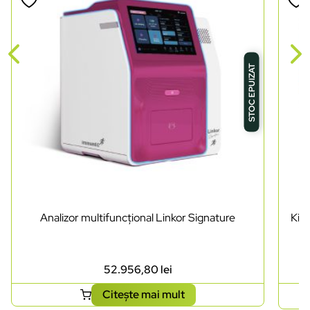
STOC EPUIZAT
Analizor multifuncțional Linkor Signature
Kit 
52.956,80
lei
Citește mai mult