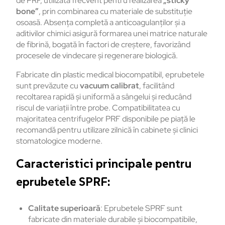
de PRF, utilizată frecvent pentru realizarea
„sticky
bone”
, prin combinarea cu materiale de substituție
osoasă. Absența completă a anticoagulanților și a
aditivilor chimici asigură formarea unei matrice naturale
de fibrină, bogată în factori de creștere, favorizând
procesele de vindecare și regenerare biologică.
Fabricate din plastic medical biocompatibil, eprubetele
sunt prevăzute cu
vacuum calibrat
, facilitând
recoltarea rapidă și uniformă a sângelui și reducând
riscul de variații între probe. Compatibilitatea cu
majoritatea centrifugelor PRF disponibile pe piață le
recomandă pentru utilizare zilnică în cabinete și clinici
stomatologice moderne.
Caracteristici principale pentru
eprubetele SPRF:
Calitate superioară
: Eprubetele SPRF sunt
fabricate din materiale durabile și biocompatibile,