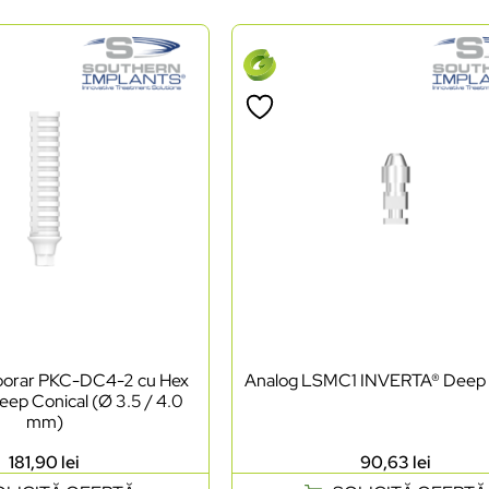
mporar PKC-DC4-2 cu Hex
Analog LSMC1 INVERTA® Deep 
ep Conical (Ø 3.5 / 4.0
mm)
181,90
lei
90,63
lei