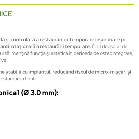
NICE
dă și controlată a restaurărilor temporare înșurubate
pe
e antirotațională a restaurării temporare,
fiind deosebit de
ului să: mențină funcția și estetica în perioada de osteointegrare,
ive.
e stabilă cu implantul, reducând riscul de micro-mișcări și
restaurarea finală.
nical (Ø 3.0 mm):