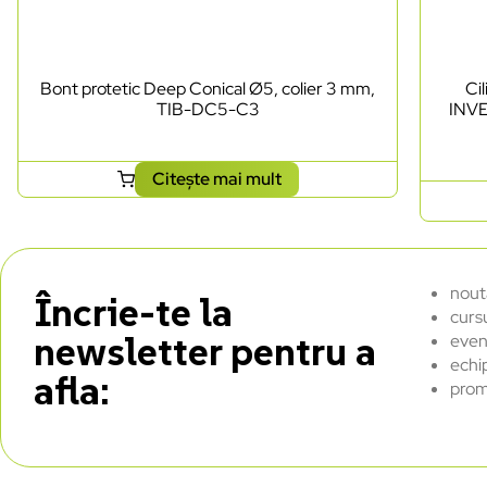
Bont protetic Deep Conical Ø5, colier 3 mm,
Ci
TIB-DC5-C3
INVE
Citește mai mult
nout
Încrie-te la
curs
newsletter pentru a
even
echi
afla:
prom