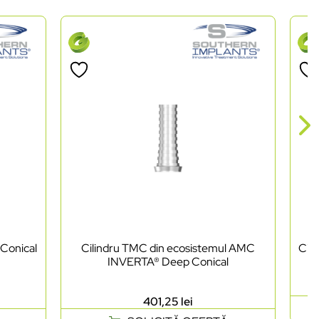
Conical
Cilindru TMC din ecosistemul AMC
Cil
INVERTA® Deep Conical
401,25
lei