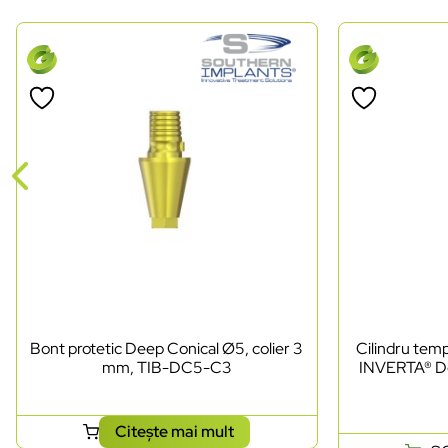
Bont protetic Deep Conical Ø5, colier 3
Cilindru te
mm, TIB-DC5-C3
INVERTA® De
Citește mai mult