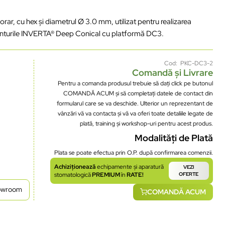
ar, cu hex și diametrul Ø 3.0 mm, utilizat pentru realizarea
planturile INVERTA® Deep Conical cu platformă DC3.
Cod: PKC-DC3-2
Comandă și Livrare
Pentru a comanda produsul trebuie să dați click pe butonul
COMANDĂ ACUM și să completați datele de contact din
formularul care se va deschide. Ulterior un reprezentant de
vânzări vă va contacta și vă va oferi toate detaliile legate de
plată, training și workshop-uri pentru acest produs.
Modalități de Plată
Plata se poate efectua prin O.P. după confirmarea comenzii.
Achiziționează
echipamente și aparatură
VEZI
stomatologică
PREMIUM
în
RATE!
OFERTE
howroom
COMANDĂ ACUM