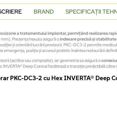
SCRIERE
BRAND
SPECIFICAȚII TEH
ovizorie a tratamentului implantar, permițând realizarea rapi
 mm). Prezența hexului asigură o
indexare precisă și stabilitat
l poziției și orientării lucrării provizorii. PKC-DC3-2 permite medic
 emergența, poziția și accesul protetic înaintea restaurării definit
vizorii (acrilice sau compozite), iar geometria sa asigură o
conexiun
c INVERTA® Deep Conical facilitează o tranziție predictibilă către 
porar PKC-DC3-2 cu Hex INVERTA® Deep Co