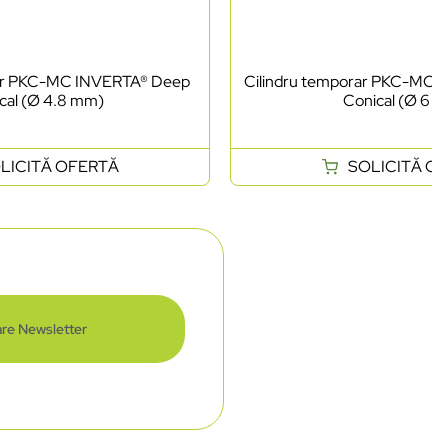
rar PKC-MC INVERTA® Deep
Cilindru temporar PKC-MC
cal (Ø 4.8 mm)
Conical (Ø 6 
LICITĂ OFERTĂ
SOLICITĂ O
re Newsletter