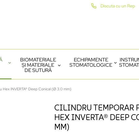
Discuta cu un Rep
Ă
BIOMATERIALE
ECHIPAMENTE
INSTRU
ȘI MATERIALE
STOMATOLOGICE
STOMAT
DE SUTURĂ
cu Hex INVERTA® Deep Conical (Ø 3.0 mm)
CILINDRU TEMPORAR 
HEX INVERTA® DEEP CO
MM)