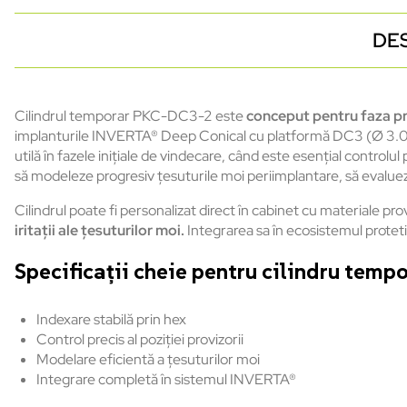
DE
Cilindrul temporar PKC-DC3-2 este
conceput pentru faza pr
implanturile INVERTA® Deep Conical cu platformă DC3 (Ø 3.0
utilă în fazele inițiale de vindecare, când este esențial controlu
să modeleze progresiv țesuturile moi periimplantare, să evalueze
Cilindrul poate fi personalizat direct în cabinet cu materiale pro
iritații ale țesuturilor moi.
Integrarea sa în ecosistemul proteti
Specificații cheie pentru cilindru tem
Indexare stabilă prin hex
Control precis al poziției provizorii
Modelare eficientă a țesuturilor moi
Integrare completă în sistemul INVERTA®