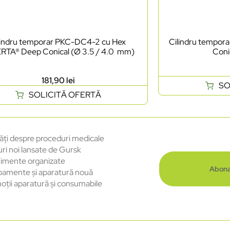
lindru temporar PKC-DC4-2 cu Hex
Cilindru tempo
RTA® Deep Conical (Ø 3.5 / 4.0 mm)
Coni
181,90
lei
SO
SOLICITĂ OFERTĂ
ăți despre proceduri medicale
uri noi lansate de Gursk
imente organizate
Abona
pamente și aparatură nouă
oții aparatură și consumabile