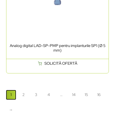
Analog digital LAD-SP-PMP pentru implanturile SP1 (Ø 5
mm)
SOLICITĂ OFERTĂ
1
2
3
4
…
14
15
16
→