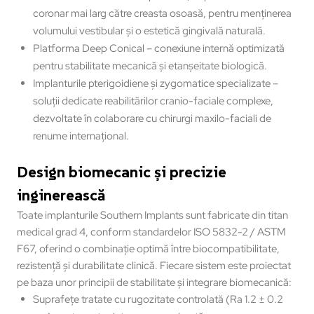
coronar mai larg către creasta osoasă, pentru menținerea
volumului vestibular și o estetică gingivală naturală.
Platforma Deep Conical – conexiune internă optimizată
pentru stabilitate mecanică și etanșeitate biologică.
Implanturile pterigoidiene și zygomatice specializate –
soluții dedicate reabilitărilor cranio-faciale complexe,
dezvoltate în colaborare cu chirurgi maxilo-faciali de
renume internațional.
Design biomecanic și precizie
inginerească
Toate implanturile Southern Implants sunt fabricate din titan
medical grad 4, conform standardelor ISO 5832-2 / ASTM
F67, oferind o combinație optimă între biocompatibilitate,
rezistență și durabilitate clinică. Fiecare sistem este proiectat
pe baza unor principii de stabilitate și integrare biomecanică:
Suprafețe tratate cu rugozitate controlată (Ra 1.2 ± 0.2