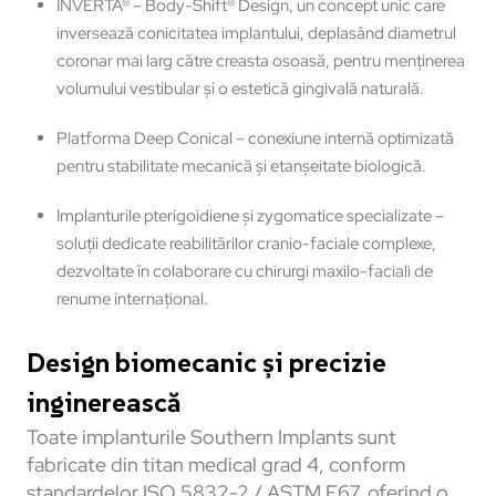
INVERTA® – Body-Shift® Design, un concept unic care
inversează conicitatea implantului, deplasând diametrul
coronar mai larg către creasta osoasă, pentru menținerea
volumului vestibular și o estetică gingivală naturală.
Platforma Deep Conical – conexiune internă optimizată
pentru stabilitate mecanică și etanșeitate biologică.
Implanturile pterigoidiene și zygomatice specializate –
soluții dedicate reabilitărilor cranio-faciale complexe,
dezvoltate în colaborare cu chirurgi maxilo-faciali de
renume internațional.
Design biomecanic și precizie
inginerească
Toate implanturile Southern Implants sunt
fabricate din titan medical grad 4, conform
standardelor ISO 5832-2 / ASTM F67, oferind o