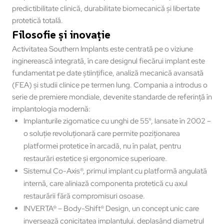
predictibilitate clinică, durabilitate biomecanică și libertate
protetică totală.
Filosofie și inovație
Activitatea Southern Implants este centrată pe o viziune
inginerească integrată, în care designul fiecărui implant este
fundamentat pe date științifice, analiză mecanică avansată
(FEA) și studii clinice pe termen lung. Compania a introdus o
serie de premiere mondiale, devenite standarde de referință în
implantologia modernă:
Implanturile zigomatice cu unghi de 55°, lansate în 2002 –
o soluție revoluționară care permite poziționarea
platformei protetice în arcadă, nu în palat, pentru
restaurări estetice și ergonomice superioare.
Sistemul Co-Axis®, primul implant cu platformă angulată
internă, care aliniază componenta protetică cu axul
restaurării fără compromisuri osoase.
INVERTA® – Body-Shift® Design, un concept unic care
inversează conicitatea implantului, deplasând diametrul