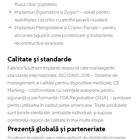
fluxul clinic și protetic.
Implanturi Zigomatice și Zygan® – soluții pentru
reabilitarea cazurilor cu atrofie severă maxilară.
Implanturi Pterigoidiene și Cranio-Faciale – pentru
ancorare sigură în zone posterioare și tratamente
reconstructive avansate.
Calitate și standarde
Fabrica Southern Implants respectă cele mai exigente
standarde internaționale: ISO 13485:2016 – Sisteme de
management al calității pentru dispozitive medicale; CE
Marking – conformitate cu cerințele europene pentru
siguranță și performanță; FDA Registration (SUA) – aprobare
pentru utilizarea în cadrul pieței americane. Toate produsele
sunt livrate sterilizate, ambalate individual, și supuse
controlului riguros de calitate în mai multe etape.
Prezență globală și parteneriate
Southern Implants are o rețea extinsă de distribuție în peste