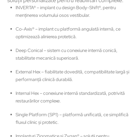
soluții personalizate pentru reabilitări complexe:
INVERTA® – implant cu design Body-Shift®, pentru
menținerea volumului osos vestibular.
Co-Axis® – implant cu platformă angulată internă, ce
optimizează alinierea protetică.
Deep Conical – sistem cu conexiune internă conică,
stabilitate mecanică superioară.
External Hex – fiabilitate dovedită, compatibilitate largă și
performanță clinică durabilă.
Internal Hex – conexiune internă standardizată, potrivită
restaurărilor complexe.
Single Platform (SP1) – platformă unificată, ce simplifică
fluxul clinic și protetic.
Implanturi Zigomatice și Zygan® – soluții pentru