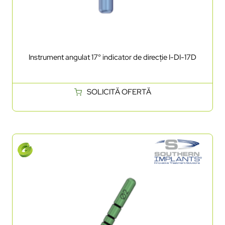
Instrument angulat 17° indicator de direcție I-DI-17D
SOLICITĂ OFERTĂ