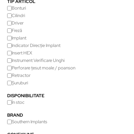
TIP ARTICOL
Bonturi
Cilindri
Driver
Freză
Implant
Indicator Direcție Implant
Insert HEX
Instrument Verificare Unghi
Perforare țesut moale / poanson
Retractor
Șuruburi
DISPONIBILITATE
În stoc
BRAND
Southern Implants