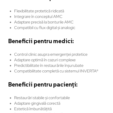
Flexibilitate protetică ridicată
Integrare
în
conceptul
AMC
Adaptare
precis
ă
la
bonturile
AMC
Compatibil
cu flux digital
și
analogic
Beneficii
pentru
medici:
Control clinic
asupra
emergenței
protetice
Adaptare
optimă
în
cazuri
complexe
Predictibilitate
în
restaur
ările
în
șurubate
Compatibilitate
completă
cu
sistemul
INVERTA
®
Beneficii
pentru
pacien
ți:
Restaurări
stabile
și
confortabile
Adaptare
gingivală
corectă
Estetică
îmbun
ătățită