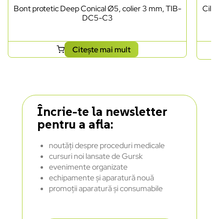
Bont protetic Deep Conical Ø5, colier 3 mm, TIB-
Cili
DC5-C3
Citește mai mult
Încrie-te la newsletter
pentru a afla:
noutăți despre proceduri medicale
cursuri noi lansate de Gursk
evenimente organizate
echipamente și aparatură nouă
promoții aparatură și consumabile