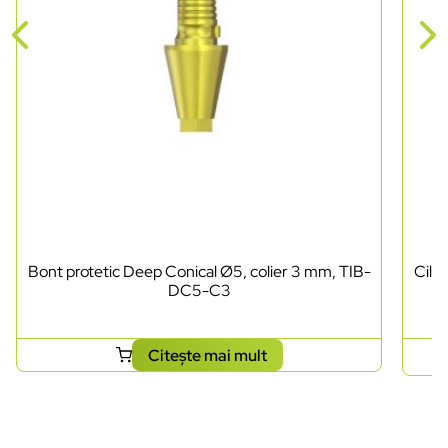
Bont protetic Deep Conical Ø5, colier 3 mm, TIB-
Cili
DC5-C3
Citește mai mult