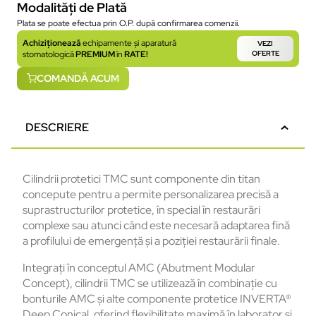
Modalități de Plată
Plata se poate efectua prin O.P. după confirmarea comenzii.
Achiziționează
echipamente și aparatură
VEZI
stomatologică
PREMIUM
în
RATE!
OFERTE
COMANDĂ ACUM
DESCRIERE
Cilindrii protetici TMC sunt componente din titan
concepute pentru a permite personalizarea precisă a
suprastructurilor protetice,
în
special
în
restaur
ări
complexe
sau
atunci
c
ând
este
necesar
ă
adaptarea
fină
a
profilului
de
emergență
și
a
poziției
restaurării
finale.
Integrați
în
conceptul
AMC (Abutment Modular
Concept),
cilindrii
TMC se
utilizeaz
ă
în
combina
ție
cu
bonturile
AMC
și
alte
componente
protetice
INVERTA
®
Deep Conical,
oferind
flexibilitate
maxim
ă
în
laborator
și