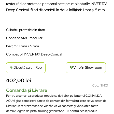
restaurărilor protetice
personalizate
pe
implanturile
INVERTA
®
Deep Conical,
fiind
disponibili
în
dou
ă
în
ălțimi
: 1 mm
și
5 mm.
Cilindru protetic din titan
Concept AMC modular
În
ălțimi
: 1 mm / 5 mm
Compatibil
INVERTA
® Deep Conical
Discută cu un Rep
Vino în Showroom
402,00
lei
Cod: TMC1
Comandă și Livrare
Pentru a comanda produsul trebuie să dați click pe butonul COMANDĂ
ACUM și să completați datele de contact din formularul care se va deschide.
Ulterior un reprezentant de vânzări vă va contacta și vă va oferi toate
detaliile legate de plată, training și workshop-uri pentru acest produs.