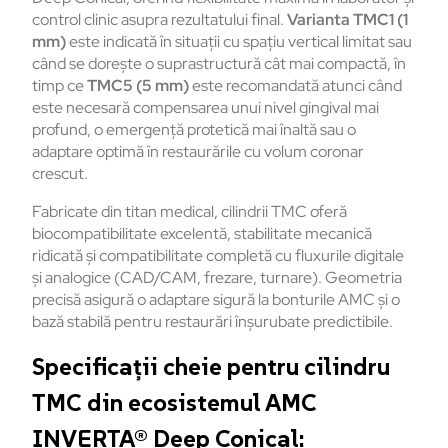
control clinic
asupra
rezultatului
final.
Varianta
TMC1 (1
mm)
este
indicată
în
situa
ții
cu
spațiu
vertical
limitat
sau
c
ând
se
dore
ște
o
suprastructură
c
ât
mai
compact
ă
,
în
timp
ce
TMC5 (5 mm)
este
recomandat
ă
atunci
c
ând
este
necesar
ă
compensarea
unui
nivel
gingival
mai
profund
, o
emergență
protetică
mai
înalt
ă
sau
o
adaptare
optimă
în
restaur
ările
cu
volum
coronar
crescut
.
Fabricate din titan medical,
cilindrii
TMC
oferă
biocompatibilitate
excelentă
,
stabilitate
mecanică
ridicată
și
compatibilitate
completă
cu
fluxurile
digitale
și
analogice
(CAD/CAM,
frezare
,
turnare
).
Geometria
precisă
asigură
o
adaptare
sigură
la
bonturile
AMC
și
o
bază
stabilă
pentru
restaurări
în
șurubate
predictibile
.
Specificații cheie pentru cilindru
TMC din ecosistemul AMC
INVERTA® Deep Conical: