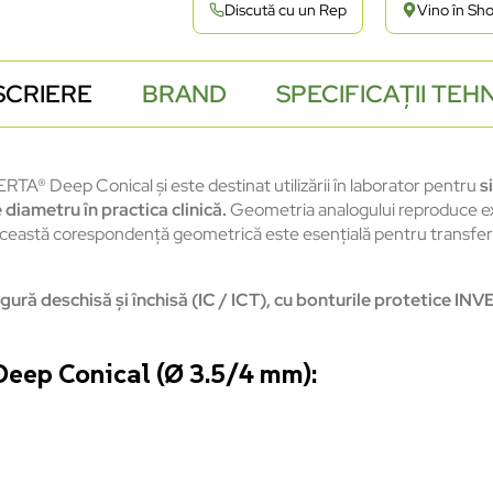
Discută cu un Rep
Vino în S
SCRIERE
BRAND
SPECIFICAȚII TEH
RTA® Deep Conical
și
este
destinat
utilizării
în
laborator
pentru
s
e
diametru
în
practica
clinic
ă
.
Geometria
analogului
reproduce e
ceastă
corespondență
geometrică
este
esențială
pentru
transfer
ngur
ă
deschisă
și
închis
ă
(IC / ICT), cu
bonturile
protetice
INV
eep Conical (Ø 3.5/4 mm):