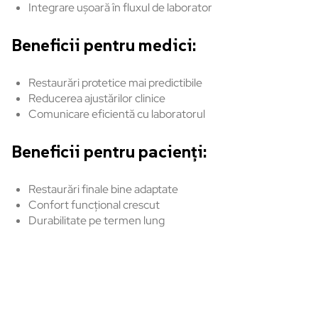
Integrare
u
șoară
în
fluxul
de
laborator
Beneficii
pentru
medici:
Restaur
ări
protetice
mai
predictibile
Reducerea
ajustărilor
clinice
Comunicare
eficientă
cu
laboratorul
Beneficii
pentru
pacienți:
Restaurări
finale bine
adaptate
Confort
funcțional
crescut
Durabilitate
pe
termen lung