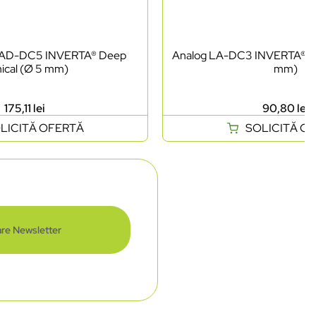
l LAD-DC5 INVERTA® Deep
Analog LA-DC3 INVERTA® De
ical (Ø 5 mm)
mm)
175,11
lei
90,80
lei
LICITĂ OFERTĂ
SOLICITĂ O
re Newsletter