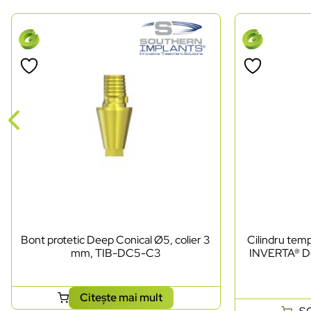
Bont protetic Deep Conical Ø5, colier 3
Cilindru te
mm, TIB-DC5-C3
INVERTA® De
Citește mai mult