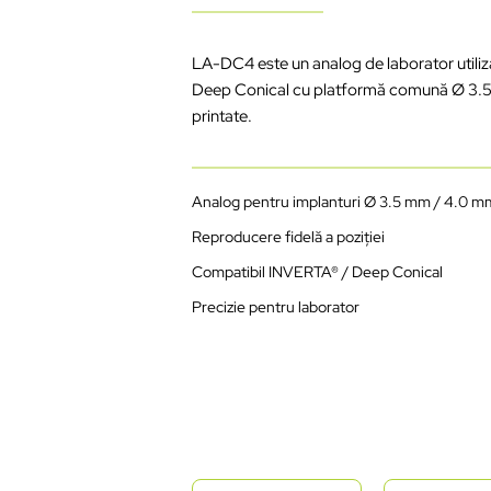
LA-DC4
este
un analog de
laborator
utili
Deep Conical cu
platform
ă
comună
Ø 3.
printate
.
Analog
pentru
implanturi
Ø 3.5 mm / 4.0 m
Reproducere
fidel
ă
a
poziției
Compatibil
INVERTA
® / Deep Conical
Precizie
pentru
laborator