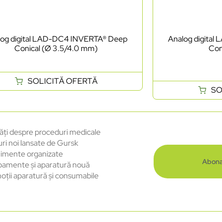
log digital LAD-DC4 INVERTA® Deep
Analog digita
Conical (Ø 3.5/4.0 mm)
Con
SOLICITĂ OFERTĂ
SO
ăți despre proceduri medicale
uri noi lansate de Gursk
imente organizate
Abona
pamente și aparatură nouă
oții aparatură și consumabile