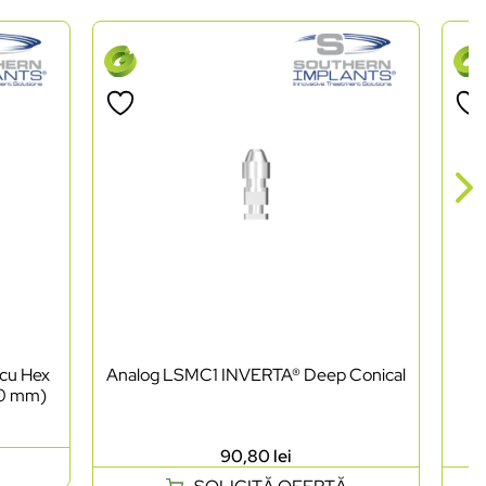
 cu Hex
Analog LSMC1 INVERTA® Deep Conical
C
.0 mm)
90,80
lei