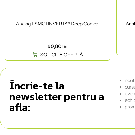
Analog LSMC1 INVERTA® Deep Conical
Ana
90,80
lei
SOLICITĂ OFERTĂ
nout
Încrie-te la
curs
newsletter pentru a
even
echi
afla:
prom