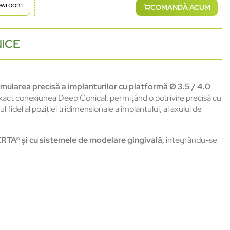
howroom
COMANDĂ ACUM
NICE
imularea
precis
ă
a
implanturilor
cu
platformă
Ø 3.5 / 4.0
xact
conexiunea
Deep Conical,
permiț
ând
o
potrivire
precis
ă
cu
ul
fidel
al
poziției
tridimensionale
a
implantului
, al
axului
de
ERTA
®
și
cu
sistemele
de
modelare
gingivală
,
integr
ându
-se