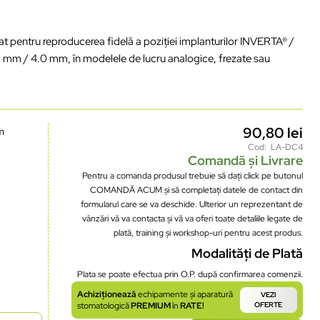
zat
pentru
reproducerea
fidel
ă
a
poziției
implanturilor
INVERTA
® /
5 mm / 4.0 mm,
în
modelele
de
lucru
analogice
,
frezate
sau
90,80
lei
m
Cod: LA-DC4
Comandă și Livrare
Pentru a comanda produsul trebuie să dați click pe butonul
COMANDĂ ACUM și să completați datele de contact din
formularul care se va deschide. Ulterior un reprezentant de
vânzări vă va contacta și vă va oferi toate detaliile legate de
plată, training și workshop-uri pentru acest produs.
Modalități de Plată
Plata se poate efectua prin O.P. după confirmarea comenzii.
Achiziționează
echipamente și aparatură
VEZI
stomatologică
PREMIUM
în
RATE!
OFERTE