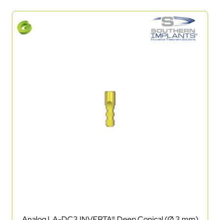
Analog LA-DC3 INVERTA® Deep Conical (Ø 3 mm)