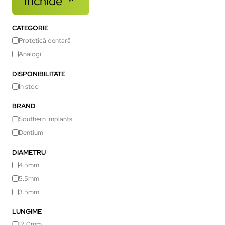
Închide
CATEGORIE
Protetică dentară
Analogi
DISPONIBILITATE
În stoc
BRAND
Southern Implants
Dentium
DIAMETRU
4.5mm
5.5mm
3.5mm
LUNGIME
12.0mm