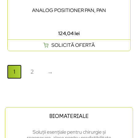
ANALOG POSITIONER PAN, PAN
124,04
lei
SOLICITĂ OFERTĂ
1
2
→
BIOMATERIALE
Soluții esențiale pentru chirurgie și
regenerare, alese pentru predictibilitate