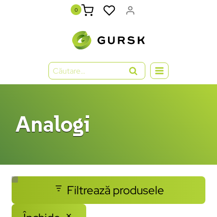
0
Analogi
Filtrează produsele