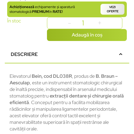
Achiziționează
echipamente și aparatură
VEZI
stomatologică
PREMIUM
în
RATE!
OFERTE
În stoc
Adaugă în coș
DESCRIERE
Elevatorul
Bein, cod DL038R
, produs de
B. Braun –
Aesculap
, este un instrument stomatologic chirurgical
de înaltă precizie, indispensabil în arsenalul medicului
stomatolog pentru
extracții dentare și chirurgie orală
eficientă
. Conceput pentru a facilita mobilizarea
rădăcinilor și manipularea ligamentelor periodontale,
acest elevator oferă control tactil excelent și
manevrabilitate superioară în spații restrânse ale
cavității orale.