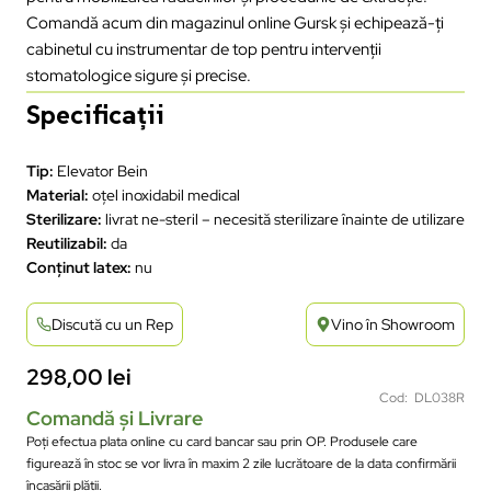
Comandă acum din magazinul online Gursk și echipează-ți
cabinetul cu instrumentar de top pentru intervenții
stomatologice sigure și precise.
Specificații
Tip:
Elevator Bein
Material:
oțel inoxidabil medical
Sterilizare:
livrat ne-steril – necesită sterilizare înainte de utilizare
Reutilizabil:
da
Conținut latex:
nu
Discută cu un Rep
Vino în Showroom
298,00
lei
Cod: DL038R
Comandă și Livrare
Poți efectua plata online cu card bancar sau prin OP. Produsele care
figurează în stoc se vor livra în maxim 2 zile lucrătoare de la data confirmării
încasării plății.