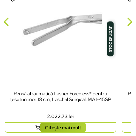
STOC EPUIZAT
Pensă atraumatică Lasner Forceless® pentru
Pen
țesuturi moi, 18 cm, Laschal Surgical, MA1-45SP
2.022,73
lei
Citește mai mult