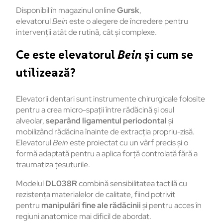
Disponibil în magazinul online
Gursk
,
elevatorul
Bein
este o alegere de încredere pentru
intervenții atât de rutină, cât și complexe.
Ce este elevatorul
Bein
și cum se
utilizează?
Elevatorii dentari sunt instrumente chirurgicale folosite
pentru a crea micro-spații între rădăcină și osul
alveolar,
separând ligamentul periodontal
și
mobilizând rădăcina înainte de extracția propriu-zisă.
Elevatorul
Bein
este proiectat cu un vârf precis și o
formă adaptată pentru a aplica forță controlată fără a
traumatiza țesuturile.
Modelul
DL038R
combină sensibilitatea tactilă cu
rezistența materialelor de calitate, fiind potrivit
pentru
manipulări fine ale rădăcinii
și pentru acces în
regiuni anatomice mai dificil de abordat.