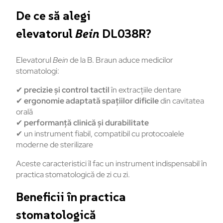
De ce să alegi
elevatorul
Bein
DL038R?
Elevatorul
Bein
de la B. Braun aduce medicilor
stomatologi:
✔
precizie și control tactil
în extracțiile dentare
✔
ergonomie adaptată spațiilor dificile
din cavitatea
orală
✔
performanță clinică și durabilitate
✔ un instrument fiabil, compatibil cu protocoalele
moderne de sterilizare
Aceste caracteristici îl fac un instrument indispensabil în
practica stomatologică de zi cu zi.
Beneficii în practica
stomatologică