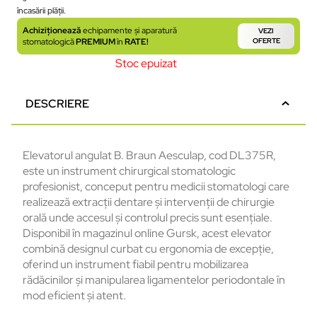
încasării plății.
Achiziționează
echipamente și aparatură
VEZI
stomatologică
PREMIUM
în
RATE!
OFERTE
Stoc epuizat
DESCRIERE
Elevatorul angulat B. Braun Aesculap, cod DL375R,
este un instrument chirurgical stomatologic
profesionist, conceput pentru medicii stomatologi care
realizează extracții dentare și intervenții de chirurgie
orală unde accesul și controlul precis sunt esențiale.
Disponibil în magazinul online Gursk, acest elevator
combină designul curbat cu ergonomia de excepție,
oferind un instrument fiabil pentru mobilizarea
rădăcinilor și manipularea ligamentelor periodontale în
mod eficient și atent.