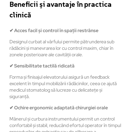
Beneficii și avantaje în practica
clinică
✔
Acces facil și control în spații restrânse
Designul curbat al vârfului permite pătrunderea sub
rădăcini și manevrarea lor cu control maxim, chiar în
zonele posterioare ale cavității orale.
✔
Sensibilitate tactilă ridicată
Forma și finisajul elevatorului asigură un feedback
excelent în timpul mobilizării rădăcinilor, ceea ce ajută
medicul stomatolog să lucreze cu delicatețe și
siguranță.
✔
Ochire ergonomic adaptată chirurgiei orale
Mânerul și curbura instrumentului permit un control
confortabil și stabil, reducând efortul operator în timpul
procedurilor de extracție sau de eliberare a