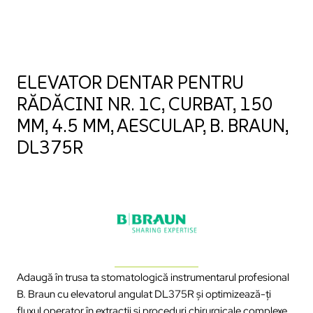
ELEVATOR DENTAR PENTRU
RĂDĂCINI NR. 1C, CURBAT, 150
MM, 4.5 MM, AESCULAP, B. BRAUN,
DL375R
Adaugă în trusa ta stomatologică instrumentarul profesional
B. Braun cu elevatorul angulat DL375R și optimizează-ți
fluxul operator în extracții și proceduri chirurgicale complexe.