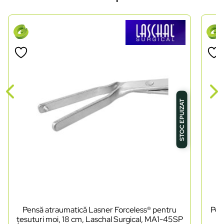
STOC EPUIZAT
Pensă atraumatică Lasner Forceless® pentru
Pen
țesuturi moi, 18 cm, Laschal Surgical, MA1-45SP