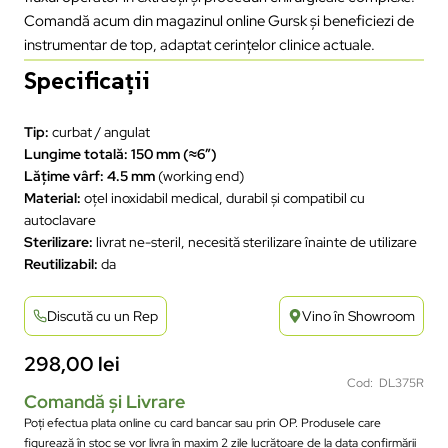
Comandă acum din magazinul online Gursk și beneficiezi de
instrumentar de top, adaptat cerințelor clinice actuale.
Specificații
Tip:
curbat / angulat
Lungime totală:
150 mm (≈6″)
Lățime vârf:
4.5 mm
(working end)
Material:
oțel inoxidabil medical, durabil și compatibil cu
autoclavare
Sterilizare:
livrat ne-steril, necesită sterilizare înainte de utilizare
Reutilizabil:
da
Discută cu un Rep
Vino în Showroom
298,00
lei
Cod: DL375R
Comandă și Livrare
Poți efectua plata online cu card bancar sau prin OP. Produsele care
figurează în stoc se vor livra în maxim 2 zile lucrătoare de la data confirmării