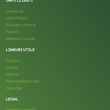
INFO CLIENTI
Despre noi
Viitori Medici
Educație continuă
Pacienți
Biblioteca virtuală
LINKURI UTILE
Contact
Cariere
Service
Reprezentanți zonali
Hartă Site
LEGAL
Termeni și condiții