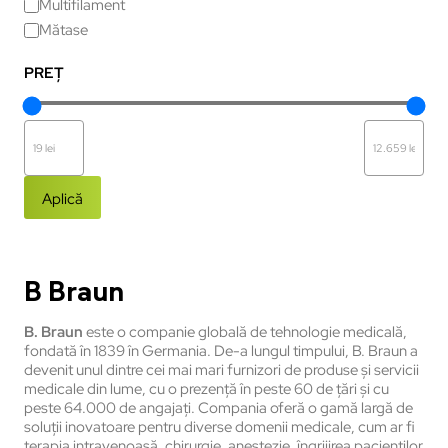
Multifilament
Mătase
PREȚ
Aplică
B Braun
B. Braun
este o companie globală de tehnologie medicală,
fondată în 1839 în Germania. De-a lungul timpului, B. Braun a
devenit unul dintre cei mai mari furnizori de produse și servicii
medicale din lume, cu o prezență în peste 60 de țări și cu
peste 64.000 de angajați. Compania oferă o gamă largă de
soluții inovatoare pentru diverse domenii medicale, cum ar fi
terapia intravenoasă, chirurgie, anestezie, îngrijirea pacienților