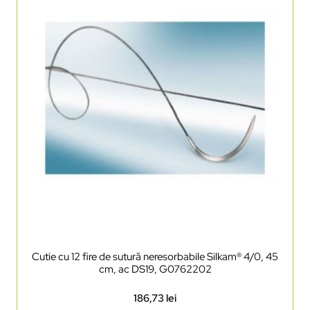
Cutie cu 12 fire de sutură neresorbabile Silkam® 4/0, 45
cm, ac DS19, G0762202
186,73
lei