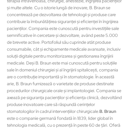
terapia intravenoasă, chirurgie, anestezie, îngrijirea pacienților
și multe altele. Cu o istorie lungă de inovare, B. Braun se
concentrează pe dezvoltarea de tehnologii și produse care
contribuie la îmbunătățirea siguranței și eficienței în îngrijirea
pacienților. Compania este cunoscută pentru investițiile sale
semnificative în cercetare și dezvoltare, având peste 5.000
de brevete active. Portofoliul său cuprinde atât produse
consumabile, cât și echipamente medicale avansate, inclusiv
soluții digitale pentru monitorizarea și gestionarea îngrijirii
medicale. Deși B. Braun este mai cunoscută pentru soluțiile
sale în domeniul chirurgiei și al îngrijirii spitalicești, compania
are o contribuție importantă și în stomatologie. În această
arie, B. Braun furnizează o varietate de produse destinate
procedurilor chirurgicale orale și implantologiei. Compania se
axează pe siguranța pacienților și eficiența clinică, dezvoltând
produse inovatoare care să răspundă cerințelor
stomatologilor în cadrul intervențiilor chirurgicale.
B. Braun
este o companie germană fondată în 1839, lider global în
tehnologia medicală, cu o prezență în peste 60 de țări. Oferă