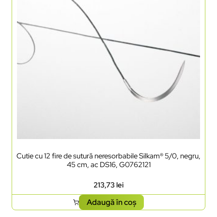
Cutie cu 12 fire de sutură neresorbabile Silkam® 5/0, negru,
45 cm, ac DS16, G0762121
213,73
lei
Adaugă în coș