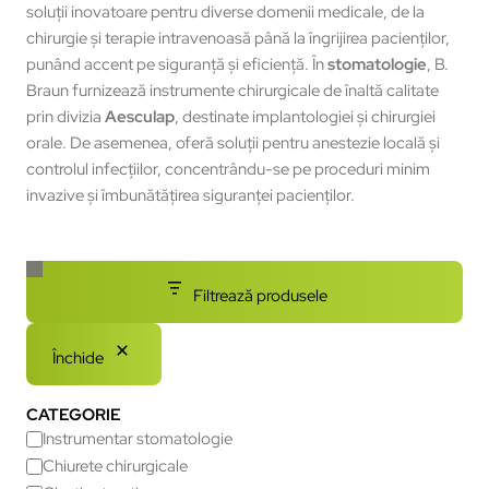
soluții inovatoare pentru diverse domenii medicale, de la
chirurgie și terapie intravenoasă până la îngrijirea pacienților,
punând accent pe siguranță și eficiență. În
stomatologie
, B.
Braun furnizează instrumente chirurgicale de înaltă calitate
prin divizia
Aesculap
, destinate implantologiei și chirurgiei
orale. De asemenea, oferă soluții pentru anestezie locală și
controlul infecțiilor, concentrându-se pe proceduri minim
invazive și îmbunătățirea siguranței pacienților.
Filtrează produsele
Închide
CATEGORIE
Instrumentar stomatologie
Chiurete chirurgicale