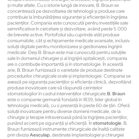
și multe altele. Cu o istorie lungă de inovare, B. Braun se
concentrează pe dezvoltarea de tehnologii și produse care
contribuie la îmbunătățirea siguranței și eficienței în îngrijirea
pacienților. Compania este cunoscută pentru investițiile sale
semnificative în cercetare și dezvoltare, având peste 5.000
de brevete active. Portofoliul său cuprinde atât produse
consumabile, cât și echipamente medicale avansate, inclusiv
soluții digitale pentru monitorizarea și gestionarea îngrijirii
medicale. Deși B. Braun este mai cunoscută pentru soluțiile
sale în domeniul chirurgiei și al îngrijirii spitalicești, compania
are o contribuție importantă și în stomatologie. În această
arie, B. Braun furnizează o varietate de produse destinate
procedurilor chirurgicale orale și implantologiei. Compania se
axează pe siguranța pacienților și eficiența clinică, dezvoltând
produse inovatoare care să răspundă cerințelor
stomatologilor în cadrul intervențiilor chirurgicale.
B. Braun
este o companie germană fondată în 1839, lider global în
tehnologia medicală, cu o prezență în peste 60 de țări. Oferă
soluții inovatoare pentru diverse domenii medicale, de la
chirurgie și terapie intravenoasă până la îngrijirea pacienților,
punând accent pe siguranță și eficiență. În
stomatologie
, B.
Braun furnizează instrumente chirurgicale de înaltă calitate
prin divizia
Aesculap
, destinate implantologiei și chirurgiei