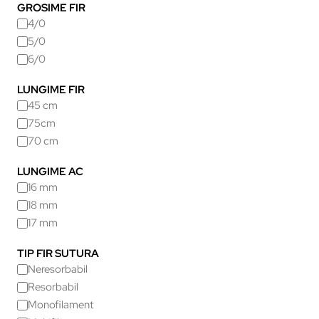
GROSIME FIR
4/0
5/0
6/0
LUNGIME FIR
45 cm
75cm
70 cm
LUNGIME AC
16 mm
18 mm
17 mm
TIP FIR SUTURA
Neresorbabil
Resorbabil
Monofilament