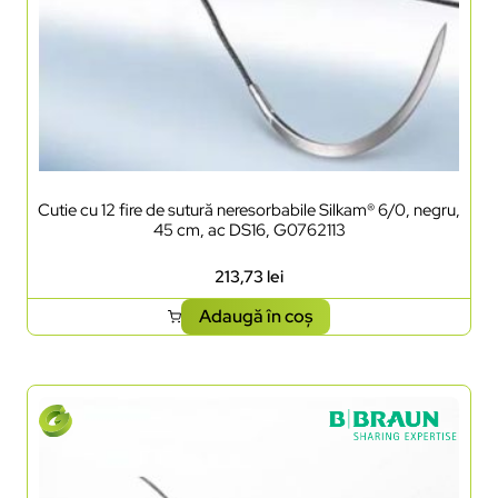
Cutie cu 12 fire de sutură neresorbabile Silkam® 6/0, negru,
45 cm, ac DS16, G0762113
213,73
lei
Adaugă în coș