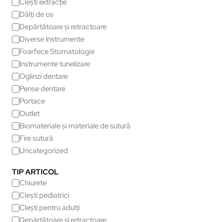
Clești extracție
Dălți de os
Depărtătoare și retractoare
Diverse Instrumente
Foarfece Stomatologie
Instrumente tunelizare
Oglinzi dentare
Pense dentare
Portace
Outlet
Biomateriale și materiale de sutură
Fire sutură
Uncategorized
TIP ARTICOL
Chiurete
Clești pediatrici
Clești pentru adulți
Depărtătoare și retractoare