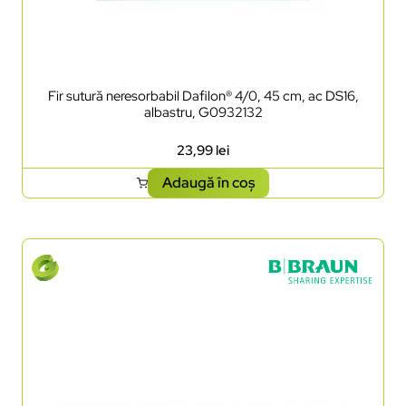
Fir sutură neresorbabil Dafilon® 4/0, 45 cm, ac DS16,
albastru, G0932132
23,99
lei
Adaugă în coș