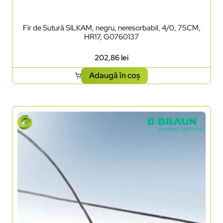
Fir de Sutură SILKAM, negru, neresorbabil, 4/0, 75CM,
HR17, G0760137
202,86
lei
Adaugă în coș