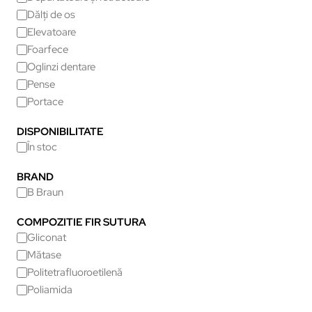
Dălți de os
Elevatoare
Foarfece
Oglinzi dentare
Pense
Portace
DISPONIBILITATE
În stoc
BRAND
B Braun
COMPOZITIE FIR SUTURA
Gliconat
Mătase
Politetrafluoroetilenă
Poliamida