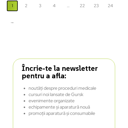
1
2
3
4
…
22
23
24
→
Încrie-te la newsletter
pentru a afla:
noutăți despre proceduri medicale
cursuri noi lansate de Gursk
evenimente organizate
echipamente și aparatură nouă
promoții aparatură și consumabile