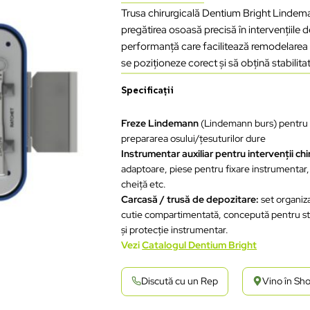
Trusa chirurgicală Dentium Bright Lindem
pregătirea osoasă precisă în intervențiile
performanță care facilitează remodelarea os
se poziționeze corect și să obțină stabilit
Specificații
Freze Lindemann
(Lindemann burs) pentru
prepararea osului/ţesuturilor dure
Instrumentar
auxiliar
pentru
intervenţii
chi
adaptoare
,
piese
pentru
fixare
instrumentar
,
cheiţă
etc.
Carcasă
/
trusă
de
depozitare
:
set
organiz
cutie
compartimentat
ă
,
concepută
pentru
st
şi
protecţie
instrumentar
.
Vezi
Catalogul Dentium Bright
Discută cu un Rep
Vino în S