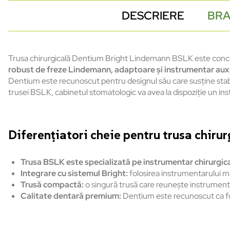
DESCRIERE
BR
Trusa chirurgicală Dentium Bright Lindemann BSLK este conce
robust de freze Lindemann, adaptoare şi instrumentar auxili
Dentium este recunoscut pentru designul său care susţine stabili
trusei BSLK, cabinetul stomatologic va avea la dispoziţie un inst
Diferenţiatori cheie pentru trusa chir
Trusa BSLK este specializată pe instrumentar chirurgi
Integrare cu sistemul Bright:
folosirea instrumentarului m
Trusă compactă:
o singură trusă care reunește instrumentar
Calitate dentară premium:
Dentium este recunoscut ca furn