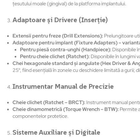
țesutului moale (gingival) de la platforma implantului.
Adaptoare și Drivere (Inserție)
Extensii pentru freze (Drill Extensions):
Prelungitoare uti
Adaptoare pentru implant (Fixture Adapters) – variant
Pentru piesă contra-unghi (Handpiece):
Disponibile î
Pentru cheie clichet (Ratchet):
Disponibile în lungimi v
Chei hexagonale standard și angulate (Hex Driver & Ang
25°, fiind esențială în zonele cu deschidere limitată a gurii; 
Instrumentar Manual de Precizie
Cheie clichet (Ratchet – BRCT):
Instrument manual pentru
Cheie dinamometrică (Torque Wrench – BTW):
Permite ap
componentelor protetice.
Sisteme Auxiliare și Digitale