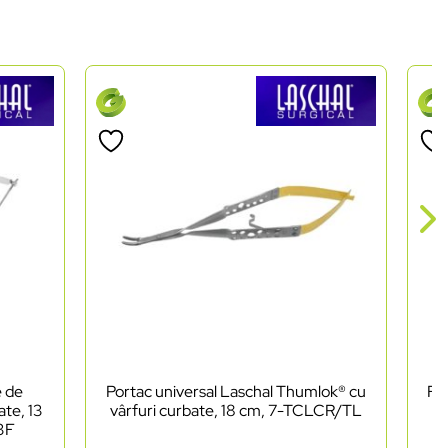
e de
Portac universal Laschal Thumlok® cu
Foa
ate, 13
vârfuri curbate, 18 cm, 7-TCLCR/TL
as
03F