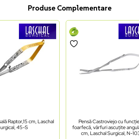
Produse Complementare
ală Raptor,15 cm, Laschal
Pensă Castroviejo cu funcți
urgical, 45-S
foarfecă, vârfuri ascuțite angul
cm, Laschal Surgical, N-1