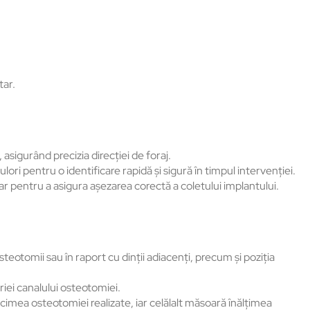
tar.
asigurând precizia direcției de foraj.
ri pentru o identificare rapidă și sigură în timpul intervenției.
sar pentru a asigura așezarea corectă a coletului implantului.
teotomii sau în raport cu dinții adiacenți, precum și poziția
riei canalului osteotomiei.
mea osteotomiei realizate, iar celălalt măsoară înălțimea