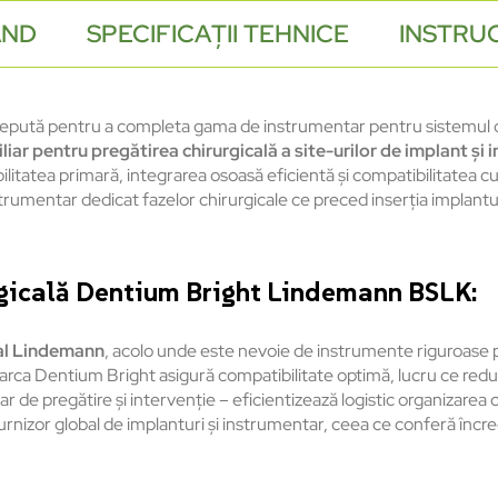
AND
SPECIFICAȚII TEHNICE
INSTRUC
pută pentru a completa gama de instrumentar pentru sistemul de
ar pentru pregătirea chirurgicală a site-urilor de implant şi 
tatea primară, integrarea osoasă eficientă şi compatibilitatea cu 
rumentar dedicat fazelor chirurgicale ce preced inserţia implantului 
urgicală Dentium Bright Lindemann BSLK:
cal Lindemann
, acolo unde este nevoie de instrumente riguroase 
arca Dentium Bright asigură compatibilitate optimă, lucru ce redu
 de pregătire şi intervenţie – eficientizează logistic organizarea c
izor global de implanturi și instrumentar, ceea ce conferă încredere