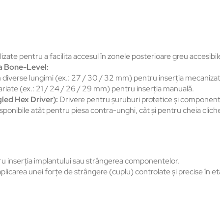
lizate pentru a facilita accesul în zonele posterioare greu accesibi
a Bone-Level:
n diverse lungimi (ex.: 27 / 30 / 32 mm) pentru inserția mecanizat
ariate (ex.: 21 / 24 / 26 / 29 mm) pentru inserția manuală.
led Hex Driver):
Drivere pentru șuruburi protetice și component
disponibile atât pentru piesa contra-unghi, cât și pentru cheia clich
 inserția implantului sau strângerea componentelor.
licarea unei forțe de strângere (cuplu) controlate și precise în etap