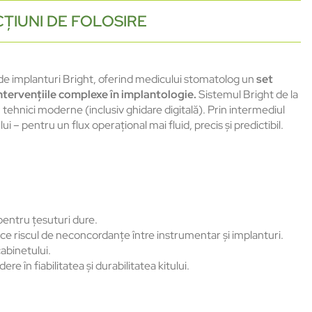
ȚIUNI DE FOLOSIRE
 implanturi Bright, oferind medicului stomatolog un
set
intervenţiile complexe în implantologie.
Sistemul Bright de la
tehnici moderne (inclusiv ghidare digitală). Prin intermediul
– pentru un flux operaţional mai fluid, precis şi predictibil.
pentru ţesuturi dure.
ce riscul de neconcordanţe între instrumentar şi implanturi.
abinetului.
 în fiabilitatea şi durabilitatea kitului.