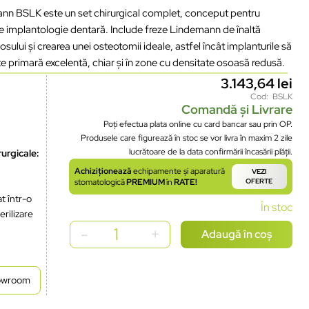
ann BSLK este un set chirurgical complet, conceput pentru
 de implantologie dentară. Include freze Lindemann de înaltă
ului și crearea unei osteotomii ideale, astfel încât implanturile să
ate primară excelentă, chiar și în zone cu densitate osoasă redusă.
3.143,64
lei
Cod: BSLK
Comandă și Livrare
Poți efectua plata online cu card bancar sau prin OP.
Produsele care figurează în stoc se vor livra în maxim 2 zile
lucrătoare de la data confirmării încasării plății.
rurgicale
:
Achiziționează
echipamente și aparatură
VEZI
stomatologică
PREMIUM
în
RATE!
OFERTE
at
într
-o
În stoc
erilizare
Adaugă în coș
howroom