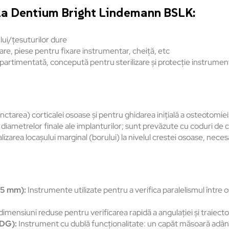
ala Dentium Bright Lindemann BSLK:
i/ţesuturilor dure
are, piese pentru fixare instrumentar, cheiţă, etc
partimentată, concepută pentru sterilizare şi protecţie instrumen
tarea) corticalei osoase și pentru ghidarea inițială a osteotomiei, 
iametrelor finale ale implanturilor; sunt prevăzute cu coduri de culo
alizarea locașului marginal (borului) la nivelul crestei osoase, nece
 25 mm):
Instrumente utilizate pentru a verifica paralelismul între os
dimensiuni reduse pentru verificarea rapidă a angulației și traiecto
BDG):
Instrument cu dublă funcționalitate: un capăt măsoară adânci