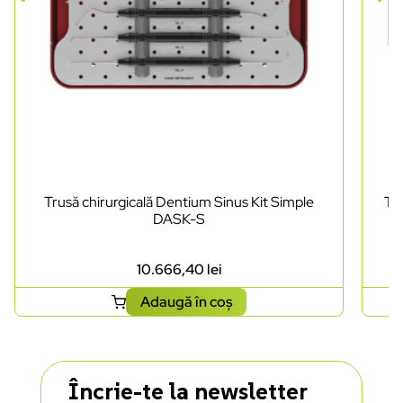
Trusă chirurgicală Dentium Sinus Kit Simple
Tr
DASK-S
10.666,40
lei
Adaugă în coș
Încrie-te la newsletter