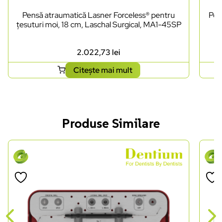
Pensă atraumatică Lasner Forceless® pentru
Pen
țesuturi moi, 18 cm, Laschal Surgical, MA1-45SP
2.022,73
lei
Citește mai mult
Produse Similare