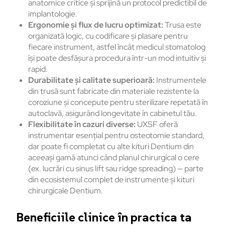
anatomice critice și sprijină un protocol predictibil de
implantologie.
Ergonomie și flux de lucru optimizat:
Trusa este
organizată logic, cu codificare și plasare pentru
fiecare instrument, astfel încât medicul stomatolog
își poate desfășura procedura într-un mod intuitiv și
rapid.
Durabilitate și calitate superioară:
Instrumentele
din trusă sunt fabricate din materiale rezistente la
coroziune și concepute pentru sterilizare repetată în
autoclavă, asigurând longevitate în cabinetul tău.
Flexibilitate în cazuri diverse:
UXSF oferă
instrumentar esențial pentru osteotomie standard,
dar poate fi completat cu alte kituri Dentium din
aceeași gamă atunci când planul chirurgical o cere
(ex. lucrări cu sinus lift sau ridge spreading) — parte
din ecosistemul complet de instrumente și kituri
chirurgicale Dentium.
Beneficiile clinice în practica ta