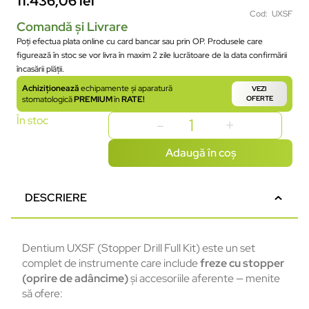
11.436,06
lei
Cod: UXSF
Comandă și Livrare
Poți efectua plata online cu card bancar sau prin OP. Produsele care
figurează în stoc se vor livra în maxim 2 zile lucrătoare de la data confirmării
încasării plății.
Achiziționează
echipamente și aparatură
VEZI
stomatologică
PREMIUM
în
RATE!
OFERTE
În stoc
Adaugă în coș
DESCRIERE
Dentium UXSF (Stopper Drill Full Kit) este un set
complet de instrumente care include
freze cu stopper
(oprire de adâncime)
și accesoriile aferente — menite
să ofere: