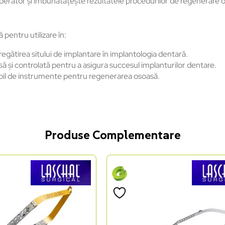
operator și îmbunătățește rezultatele procedurilor de regenerare o
entru utilizare în:
gătirea sitului de implantare în implantologia dentară.
să și controlată pentru a asigura succesul implanturilor dentare.
iabil de instrumente pentru regenerarea osoasă.
Produse Complementare