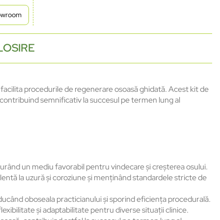
howroom
LOSIRE
ilita procedurile de regenerare osoasă ghidată. Acest kit de
, contribuind semnificativ la succesul pe termen lung al
urând un mediu favorabil pentru vindecare și creșterea osului.
elentă la uzură și coroziune și menținând standardele stricte de
ucând oboseala practicianului și sporind eficiența procedurală.
litate și adaptabilitate pentru diverse situații clinice.