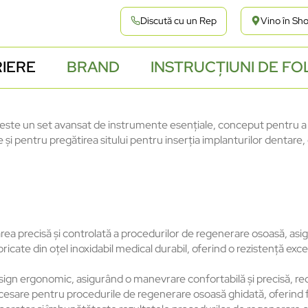
Discută cu un Rep
Vino în S
IERE
BRAND
INSTRUCȚIUNI DE FO
e un set avansat de instrumente esențiale, conceput pentru a fac
e și pentru pregătirea sitului pentru inserția implanturilor dentare
a precisă și controlată a procedurilor de regenerare osoasă, asig
ricate din oțel inoxidabil medical durabil, oferind o rezistență exc
ign ergonomic, asigurând o manevrare confortabilă și precisă, red
re pentru procedurile de regenerare osoasă ghidată, oferind flexibi