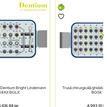
lă Dentium Bright Lindemann
Trusă chirurgicală ghidată
rill Kit BGLK
BGSK
5.616,88
lei
4.993,91
lei