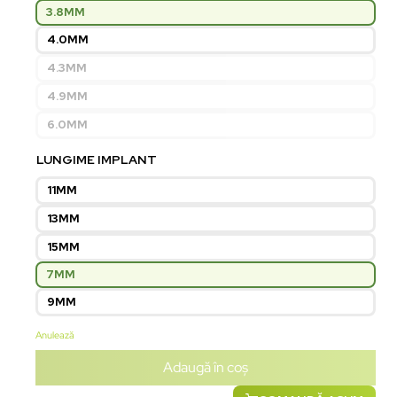
3.8MM
4.0MM
4.3MM
4.9MM
6.0MM
LUNGIME IMPLANT
11MM
13MM
15MM
7MM
9MM
Anulează
Adaugă în coș