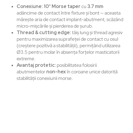
Conexiune:
10° Morse taper
cu
3.7 mm
adâncime de contact între fixture și bont — aceasta
mărește aria de contact implant-abutment, scăzând
micro-mișcările și pierderea de șurub.
Thread & cutting edge:
tăiș lung și thread agresiv
pentru maximizarea suprafeței de contact cu osul
(creștere pozitivă a stabilității), permițând utilizarea
Ø3.5 pentru molar în absența forțelor masticatorii
extreme.
Avantaj protetic:
posibilitatea folosirii
abutmentelor
non-hex
în coroane unice datorită
stabilității conexiunii morse.