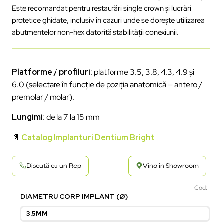
Este recomandat pentru restaurări single crown și lucrări
protetice ghidate, inclusiv în cazuri unde se dorește utilizarea
abutmentelor non-hex datorită stabilității conexiunii.
Platforme / profiluri
: platforme 3.5, 3.8, 4.3, 4.9 şi
6.0 (selectare în funcţie de poziția anatomică — antero /
premolar / molar).
Lungimi
: de la 7 la 15 mm
📄
Catalog Implanturi Dentium Bright
Discută cu un Rep
Vino în Showroom
Cod:
DIAMETRU CORP IMPLANT (Ø)
3.5MM