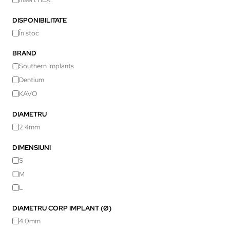
DISPONIBILITATE
În stoc
BRAND
Southern Implants
Dentium
KAVO
DIAMETRU
2.4mm
DIMENSIUNI
S
M
L
DIAMETRU CORP IMPLANT (Ø)
4.0mm