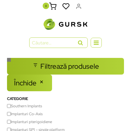
0
Filtrează produsele
Închide
CATEGORIE
Southern Implants
Implanturi Co-Axis
Implanturi pterigoidiene
Implanturi SP1 – single platform