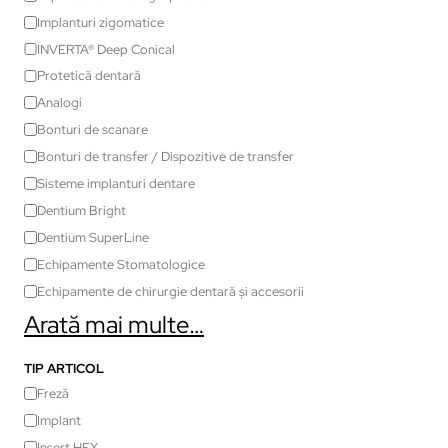
Implanturi zigomatice
INVERTA® Deep Conical
Protetică dentară
Analogi
Bonturi de scanare
Bonturi de transfer / Dispozitive de transfer
Sisteme implanturi dentare
Dentium Bright
Dentium SuperLine
Echipamente Stomatologice
Echipamente de chirurgie dentară și accesorii
Arată mai multe…
TIP ARTICOL
Freză
Implant
Insert HEX