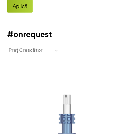
Aplică
#onrequest