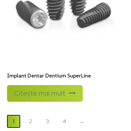
Implant Dentar Dentium SuperLine
Citește mai mult
1
2
3
4
→