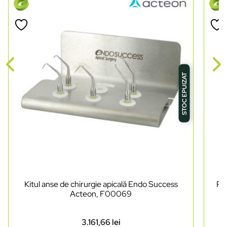
STOC EPUIZAT
Kitul anse de chirurgie apicală Endo Success
Pi
Acteon, F00069
3.161,66
lei