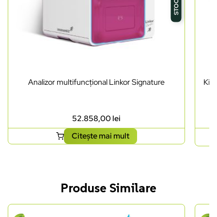
Analizor multifuncțional Linkor Signature
Kit 
52.858,00
lei
Citește mai mult
Produse Similare