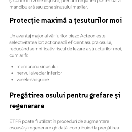
și control în zone înguste, precum regiunea posterioară
mandibulară sau zona sinusului maxilar.
Protecție maximă a țesuturilor moi
Un avantaj major al vârfurilor piezo Acteon este
selectivitatea lor: acționează eficient asupra osului,
reducând semnificativ riscul de lezare a structurilor moi,
cum ar fi:
membrana sinusului
nervul alveolar inferior
vasele sanguine
Pregătirea osului pentru grefare și
regenerare
ETPR poate fi utilizat în proceduri de augmentare
osoasă și regenerare ghidată, contribuind la pregătirea