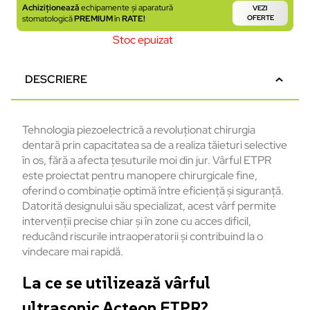
Achiziționează
echipamente și aparatură
VEZI
stomatologică
PREMIUM
în
RATE!
OFERTE
Stoc epuizat
DESCRIERE
Tehnologia piezoelectrică a revoluționat chirurgia
dentară prin capacitatea sa de a realiza tăieturi selective
în os, fără a afecta țesuturile moi din jur. Vârful ETPR
este proiectat pentru manopere chirurgicale fine,
oferind o combinație optimă între eficiență și siguranță.
Datorită designului său specializat, acest vârf permite
intervenții precise chiar și în zone cu acces dificil,
reducând riscurile intraoperatorii și contribuind la o
vindecare mai rapidă.
La ce se utilizează vârful
ultrasonic Acteon ETPR?