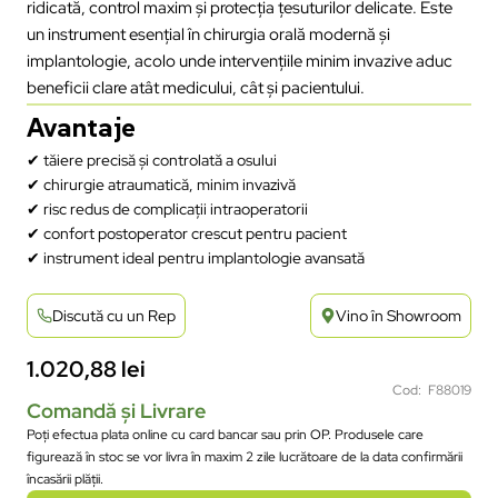
ridicată, control maxim și protecția țesuturilor delicate. Este
un instrument esențial în chirurgia orală modernă și
implantologie, acolo unde intervențiile minim invazive aduc
beneficii clare atât medicului, cât și pacientului.
Avantaje
✔ tăiere precisă și controlată a osului
✔ chirurgie atraumatică, minim invazivă
✔ risc redus de complicații intraoperatorii
✔ confort postoperator crescut pentru pacient
✔ instrument ideal pentru implantologie avansată
Discută cu un Rep
Vino în Showroom
1.020,88
lei
Cod: F88019
Comandă și Livrare
Poți efectua plata online cu card bancar sau prin OP. Produsele care
figurează în stoc se vor livra în maxim 2 zile lucrătoare de la data confirmării
încasării plății.