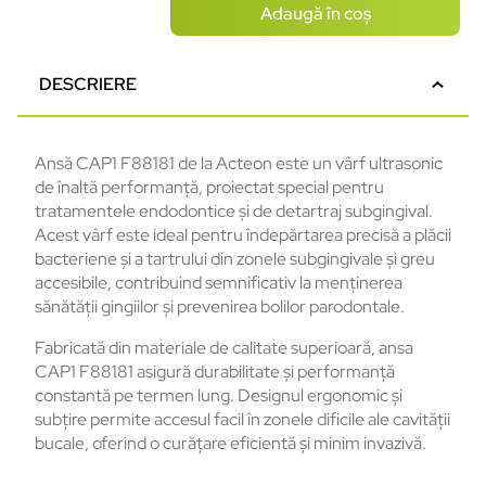
Adaugă în coș
DESCRIERE
Ansă CAP1 F88181 de la Acteon este un vârf ultrasonic
de înaltă performanță, proiectat special pentru
tratamentele endodontice și de detartraj subgingival.
Acest vârf este ideal pentru îndepărtarea precisă a plăcii
bacteriene și a tartrului din zonele subgingivale și greu
accesibile, contribuind semnificativ la menținerea
sănătății gingiilor și prevenirea bolilor parodontale.
Fabricată din materiale de calitate superioară, ansa
CAP1 F88181 asigură durabilitate și performanță
constantă pe termen lung. Designul ergonomic și
subțire permite accesul facil în zonele dificile ale cavității
bucale, oferind o curățare eficientă și minim invazivă.