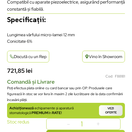
Compatibil cu aparate piezoelectrice, asigurând performanță
constantă și fiabilă.
Specificații:
Lungimea vârfului micro-lamei 12 mm
Conicitate 6%
Discută cu un Rep
Vino în Showroom
721,85
lei
Cod: F88181
Comandă și Livrare
Poți efectua plata online cu card bancar sau prin OP. Produsele care
figurează în stoc se vor livra în maxim 2 zile lucrătoare de la data confirmării
încasării plății.
Achiziționează
echipamente și aparatură
VEZI
stomatologică
PREMIUM
în
RATE!
OFERTE
Stoc redus