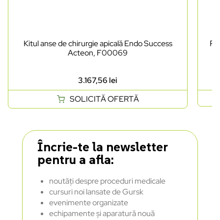
Kitul anse de chirurgie apicală Endo Success
Pi
Acteon, F00069
3.167,56
lei
SOLICITĂ OFERTĂ
Încrie-te la newsletter
pentru a afla:
noutăți despre proceduri medicale
cursuri noi lansate de Gursk
evenimente organizate
echipamente și aparatură nouă