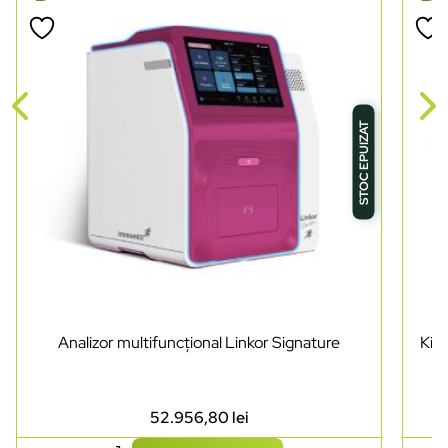
STOC EPUIZAT
Analizor multifuncțional Linkor Signature
Kit 
52.956,80
lei