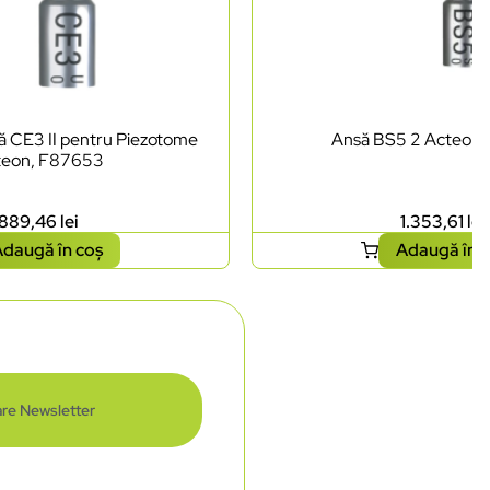
lă CE3 II pentru Piezotome
Ansă BS5 2 Acteon
teon, F87653
889,46
lei
1.353,61
lei
daugă în coș
Adaugă în 
re Newsletter