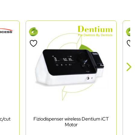
c/cut
Fiziodispenser wireless Dentium iCT
Pi
Motor