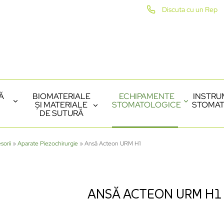
Discuta cu un Rep
Ă
BIOMATERIALE
ECHIPAMENTE
INSTRU
ȘI MATERIALE
STOMATOLOGICE
STOMAT
DE SUTURĂ
sorii
»
Aparate Piezochirurgie
»
Ansă Acteon URM H1
ANSĂ ACTEON URM H1