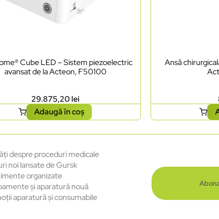
tome® Cube LED – Sistem piezoelectric
Ansă chirurgica
avansat de la Acteon, F50100
Ac
29.875,20
lei
Adaugă în coș
A
ăți despre proceduri medicale
uri noi lansate de Gursk
imente organizate
Abona
pamente și aparatură nouă
oții aparatură și consumabile