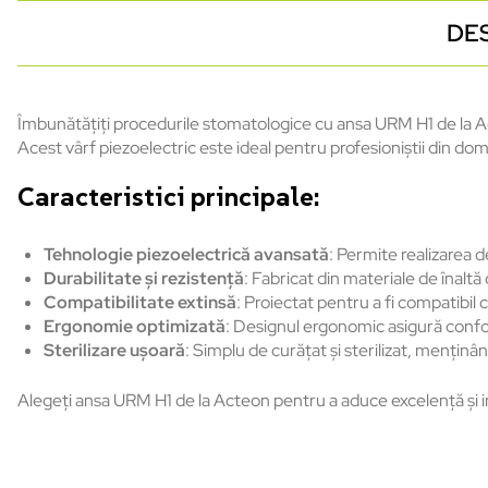
DE
Îmbunătățiți procedurile stomatologice cu ansa URM H1 de la Ac
Acest vârf piezoelectric este ideal pentru profesioniștii din do
Caracteristici principale:
Tehnologie piezoelectrică avansată
: Permite realizarea d
Durabilitate și rezistență
: Fabricat din materiale de înaltă
Compatibilitate extinsă
: Proiectat pentru a fi compatibil 
Ergonomie optimizată
: Designul ergonomic asigură confor
Sterilizare ușoară
: Simplu de curățat și sterilizat, menținâ
Alegeți ansa URM H1 de la Acteon pentru a aduce excelență și i