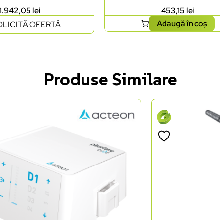
1.942,05
lei
453,15
lei
Adaugă în coș
OLICITĂ OFERTĂ
Produse Similare