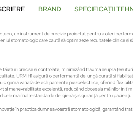
SCRIERE
BRAND
SPECIFICAȚII TEH
teon, un instrument de precizie proiectat pentru a oferi performa
meniul stomatologic care caută să optimizeze rezultatele clinice și
e tăieturi precise și controlate, minimizând trauma asupra țesuturi
 calitate, URM H1 asigură o performanță de lungă durată și fiabilitate
cu o gamă variată de echipamente piezoelectrice, oferind flexibilita
t și manevrabilitate excelentă, reducând oboseala mâinilor în tim
nd cele mai înalte standarde de igienă și siguranță pentru pacienți.
novație în practica dumneavoastră stomatologică, garantând trata