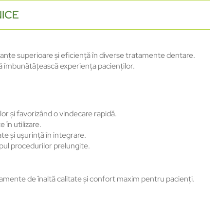
NICE
nțe superioare și eficiență în diverse tratamente dentare.
 să îmbunătățească experiența pacienților.
lor și favorizând o vindecare rapidă.
 în utilizare.
te și ușurință în integrare.
pul procedurilor prelungite.
mente de înaltă calitate și confort maxim pentru pacienți.