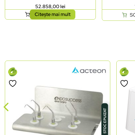
52.858,00
lei
Citește mai mult
S
STOC EPUIZAT