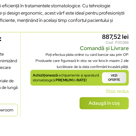
i eficiență în tratamentele stomatologice. Cu tehnologie
 și design ergonomic, acest vârf este ideal pentru profesioniștii
ficiente, menținând în același timp confortul pacientului și
887,52
lei
:
Cod: F00366
Comandă și Livrare
ite
Poți efectua plata online cu card bancar sau prin OP.
minimizând
Produsele care figurează în stoc se vor livra în maxim 2 zile
lucrătoare de la data confirmării încasării plății.
decare
Achiziționează
echipamente și aparatură
VEZI
stomatologică
PREMIUM
în
RATE!
OFERTE
riale de
ă de lungă
Stoc redus
Adaugă în coș
howroom