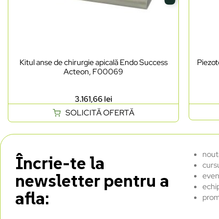
Kitul anse de chirurgie apicală Endo Success
Piezo
Acteon, F00069
3.161,66
lei
SOLICITĂ OFERTĂ
nout
Încrie-te la
curs
newsletter pentru a
even
echi
afla:
prom