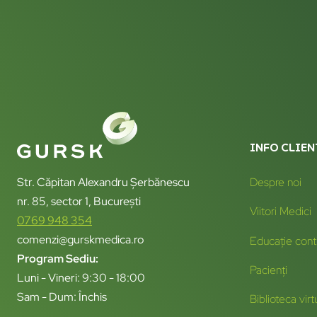
INFO CLIEN
Str. Căpitan Alexandru Șerbănescu
Despre noi
nr. 85, sector 1, București
Viitori Medici
0769 948 354
comenzi@gurskmedica.ro
Educație cont
Program Sediu:
Pacienți
Luni - Vineri: 9:30 - 18:00
Sam - Dum: Închis
Biblioteca virt