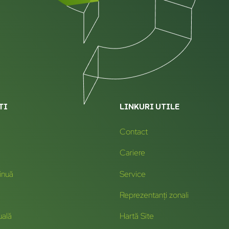
TI
LINKURI UTILE
Contact
Cariere
inuă
Service
Reprezentanți zonali
uală
Hartă Site