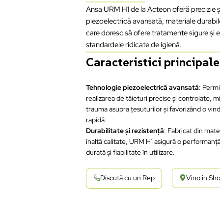
Ansa URM H1 de la Acteon oferă precizie ș
piezoelectrică avansată, materiale durabile
care doresc să ofere tratamente sigure și e
standardele ridicate de igienă.
Caracteristici principale
Tehnologie piezoelectrică avansată
: Perm
realizarea de tăieturi precise și controlate, 
trauma asupra țesuturilor și favorizând o vin
rapidă.
Durabilitate și rezistență
: Fabricat din mate
înaltă calitate, URM H1 asigură o performanț
durată și fiabilitate în utilizare.
Discută cu un Rep
Vino în S