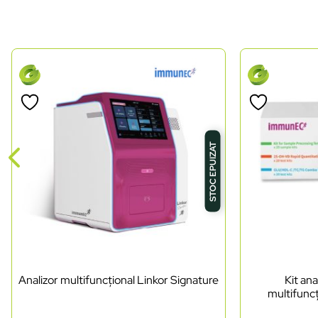
STOC EPUIZAT
Analizor multifuncțional Linkor Signature
Kit ana
multifuncț