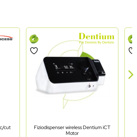
c/cut
Fiziodispenser wireless Dentium iCT
Pi
Motor