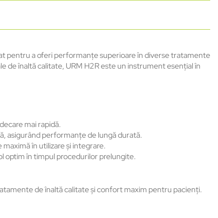
eat pentru a oferi performanțe superioare în diverse tratamente
ale de înaltă calitate, URM H2R este un instrument esențial în
ndecare mai rapidă.
zură, asigurând performanțe de lungă durată.
 maximă în utilizare și integrare.
l optim în timpul procedurilor prelungite.
tamente de înaltă calitate și confort maxim pentru pacienți.