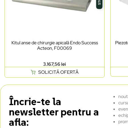
Kitul anse de chirurgie apicală Endo Success
Piezo
Acteon, F00069
3.167,56
lei
SOLICITĂ OFERTĂ
nout
Încrie-te la
curs
newsletter pentru a
even
echi
afla:
prom