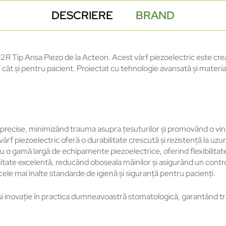
DESCRIERE
BRAND
 H2R Tip Ansa Piezo de la Acteon. Acest vârf piezoelectric este cr
, cât și pentru pacient. Proiectat cu tehnologie avansată și materi
și precise, minimizând trauma asupra țesuturilor și promovând o vi
vârf piezoelectric oferă o durabilitate crescută și rezistență la u
cu o gamă largă de echipamente piezoelectrice, oferind flexibilitate
litate excelentă, reducând oboseala mâinilor și asigurând un contro
 cele mai înalte standarde de igienă și siguranță pentru pacienți.
 inovație în practica dumneavoastră stomatologică, garantând tra