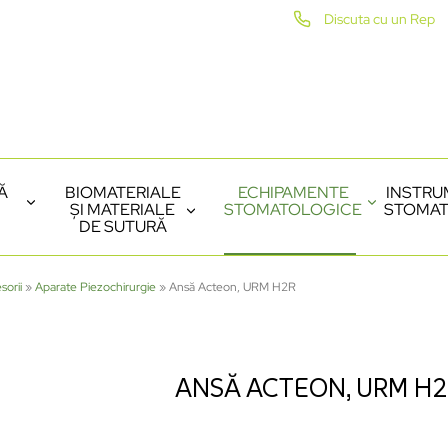
Discuta cu un Rep
Ă
BIOMATERIALE
ECHIPAMENTE
INSTRU
ȘI MATERIALE
STOMATOLOGICE
STOMAT
DE SUTURĂ
sorii
»
Aparate Piezochirurgie
»
Ansă Acteon, URM H2R
ANSĂ ACTEON, URM H