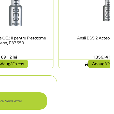
lă CE3 II pentru Piezotome
Ansă BS5 2 Acteon
teon, F87653
891,12
lei
1.356,14
lei
daugă în coș
Adaugă în 
re Newsletter