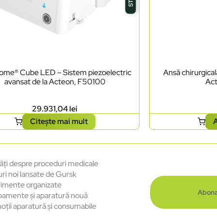
tome® Cube LED – Sistem piezoelectric
Ansă chirurgica
avansat de la Acteon, F50100
Ac
29.931,04
lei
Citește mai mult
A
ăți despre proceduri medicale
uri noi lansate de Gursk
imente organizate
Abona
pamente și aparatură nouă
oții aparatură și consumabile