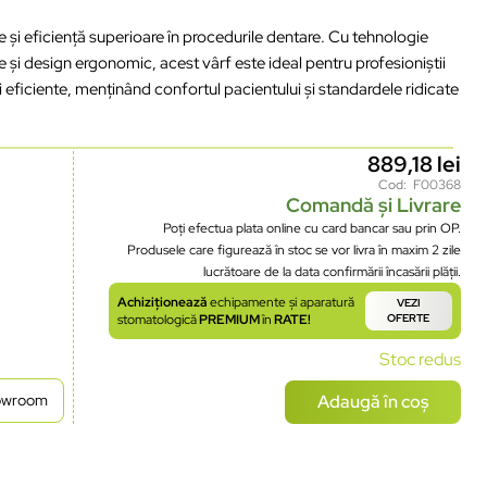
și eficiență superioare în procedurile dentare. Cu tehnologie
 și design ergonomic, acest vârf este ideal pentru profesioniștii
 eficiente, menținând confortul pacientului și standardele ridicate
889,18
lei
Cod: F00368
Comandă și Livrare
Poți efectua plata online cu card bancar sau prin OP.
Produsele care figurează în stoc se vor livra în maxim 2 zile
lucrătoare de la data confirmării încasării plății.
Achiziționează
echipamente și aparatură
VEZI
stomatologică
PREMIUM
în
RATE!
OFERTE
Stoc redus
Adaugă în coș
howroom