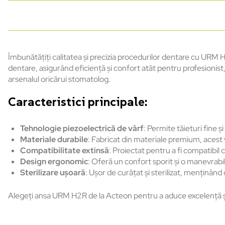
Îmbunătățiți calitatea și precizia procedurilor dentare cu URM
dentare, asigurând eficiență și confort atât pentru profesionist
arsenalul oricărui stomatolog.
Caracteristici principale:
Tehnologie piezoelectrică de vârf
: Permite tăieturi fine 
Materiale durabile
: Fabricat din materiale premium, acest 
Compatibilitate extinsă
: Proiectat pentru a fi compatibil 
Design ergonomic
: Oferă un confort sporit și o manevrabi
Sterilizare ușoară
: Ușor de curățat și sterilizat, menținând
Alegeți ansa URM H2R de la Acteon pentru a aduce excelență și