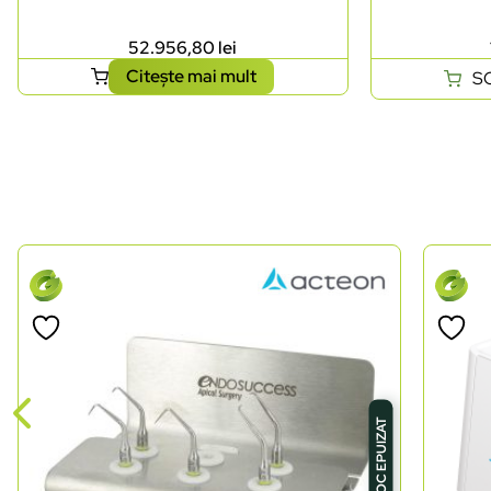
52.956,80
lei
Citește mai mult
S
STOC EPUIZAT