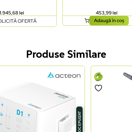
1.945,68
lei
453,99
lei
Adaugă în coș
OLICITĂ OFERTĂ
Produse Similare
STOC EPUIZAT