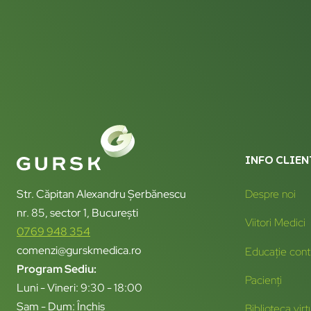
INFO CLIEN
Str. Căpitan Alexandru Șerbănescu
Despre noi
nr. 85, sector 1, București
Viitori Medici
0769 948 354
comenzi@gurskmedica.ro
Educație cont
Program Sediu:
Pacienți
Luni - Vineri: 9:30 - 18:00
Sam - Dum: Închis
Biblioteca virt