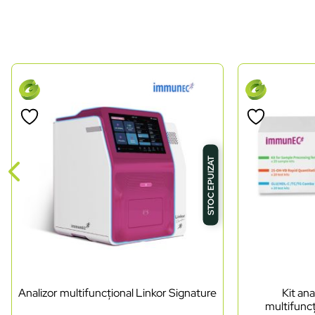
STOC EPUIZAT
Analizor multifuncțional Linkor Signature
Kit ana
multifuncț