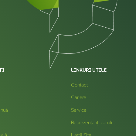
TI
LINKURI UTILE
Contact
Cariere
inuă
Service
Reprezentanți zonali
uală
Hartă Site