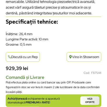
remarcabile. Utilizând tehnologia piezoelectrică avansată,
acest vârf asigură tăieturi precise și atraumatice în os și
dentină, păstrând integritatea țesuturilor moi adiacente.
Specificații tehnice:
Înălţime: 26,4 mm
Lungime Parte activă: 10 mm
Grosime: 0,5 mm
Discută cu un Rep
Vino în Showroom
929,39
lei
Cod: F87544
Comandă și Livrare
Poți efectua plata online cu card bancar sau prin OP. Produsele care
figurează în stoc se vor livra în maxim 2 zile lucrătoare de la data confirmării
încasării plății.
Achiziționează
echipamente și aparatură
VEZI
stomatologică
PREMIUM
în
RATE!
OFERTE