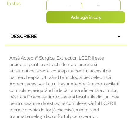
În stoc
Adaugă în coș
DESCRIERE
Ansă Acteon® Surgical Extraction LC2R II este
proiectat pentru extracții dentare precise și
atraumatice, special concepute pentru accesul pe
partea dreaptă. Utilizând tehnologia piezoelectrică
Acteon, acest vârf cu ultrasunete oferă micro-oscilații
controlate, asigurând îndepărtarea eficientă a dinților,
păstrând în același timp oasele și țesuturile din jur. Ideal
pentru cazurile de extracție complexe, vârful LC2R II
reduce nevoia de forță excesivă, minimizând
traumatismele și disconfortul postoperator.