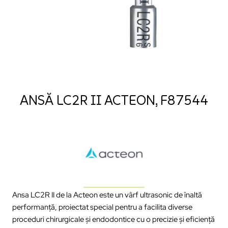
ANSĂ LC2R II ACTEON, F87544
Ansa LC2R II de la Acteon este un vârf ultrasonic de înaltă
performanță, proiectat special pentru a facilita diverse
proceduri chirurgicale și endodontice cu o precizie și eficiență