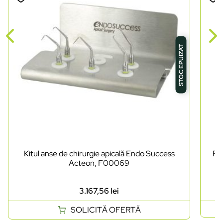
STOC EPUIZAT
Kitul anse de chirurgie apicală Endo Success
Pi
Acteon, F00069
3.167,56
lei
SOLICITĂ OFERTĂ