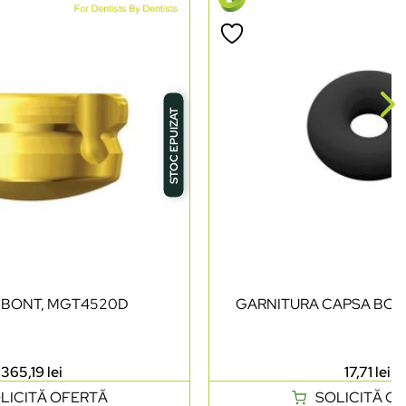
STOC EPUIZAT
BONT, MGT4520D
GARNITURA CAPSA BONT
365,19
lei
17,71
lei
LICITĂ OFERTĂ
SOLICITĂ O