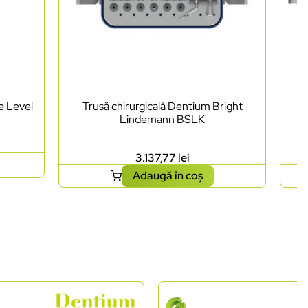
e Level
Trusă chirurgicală Dentium Bright
Lindemann BSLK
3.137,77
lei
Adaugă în coș