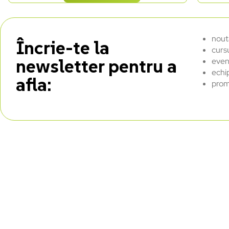
nout
Încrie-te la
curs
newsletter pentru a
even
echi
afla:
prom