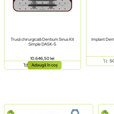
Trusă chirurgicală Dentium Sinus Kit
Implant Dent
Simple DASK-S
10.646,50
lei
S
Adaugă în coș