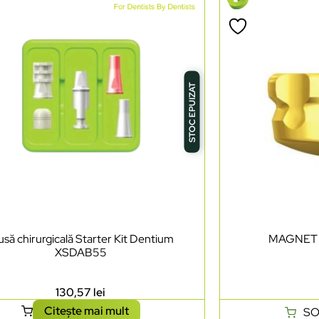
STOC EPUIZAT
usă chirurgicală Starter Kit Dentium
MAGNET 
XSDAB55
130,57
lei
Citește mai mult
SO