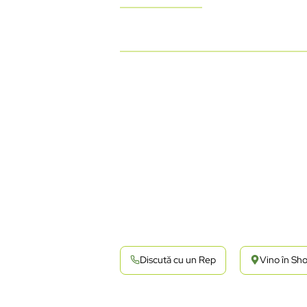
Discută cu un Rep
Vino în S