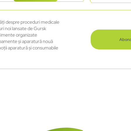
ăți despre proceduri medicale
uri noi lansate de Gursk
imente organizate
Abona
pamente și aparatură nouă
oții aparatură și consumabile