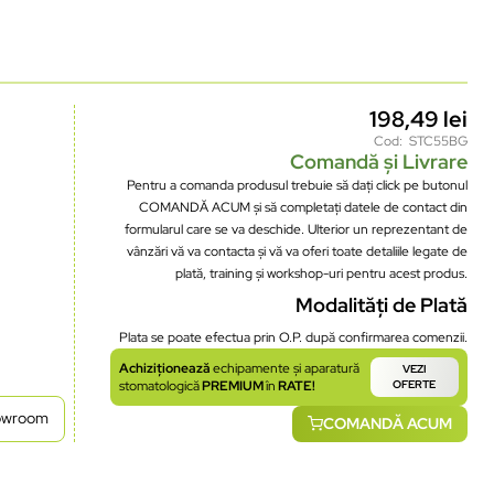
198,49
lei
Cod: STC55BG
Comandă și Livrare
Pentru a comanda produsul trebuie să dați click pe butonul
COMANDĂ ACUM și să completați datele de contact din
formularul care se va deschide. Ulterior un reprezentant de
vânzări vă va contacta și vă va oferi toate detaliile legate de
plată, training și workshop-uri pentru acest produs.
Modalități de Plată
Plata se poate efectua prin O.P. după confirmarea comenzii.
Achiziționează
echipamente și aparatură
VEZI
stomatologică
PREMIUM
în
RATE!
OFERTE
howroom
COMANDĂ ACUM