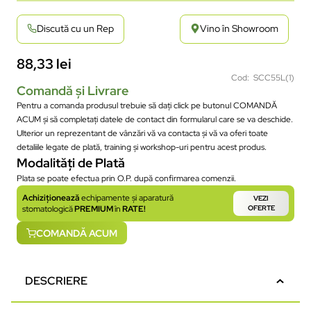
Discută cu un Rep
Vino în Showroom
88,33
lei
Cod: SCC55L(1)
Comandă și Livrare
Pentru a comanda produsul trebuie să dați click pe butonul COMANDĂ
ACUM și să completați datele de contact din formularul care se va deschide.
Ulterior un reprezentant de vânzări vă va contacta și vă va oferi toate
detaliile legate de plată, training și workshop-uri pentru acest produs.
Modalități de Plată
Plata se poate efectua prin O.P. după confirmarea comenzii.
Achiziționează
echipamente și aparatură
VEZI
stomatologică
PREMIUM
în
RATE!
OFERTE
COMANDĂ ACUM
DESCRIERE