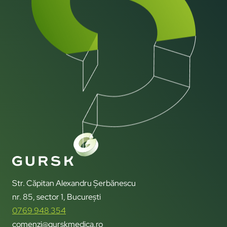
Str. Căpitan Alexandru Șerbănescu
nr. 85, sector 1, București
0769 948 354
comenzi@gurskmedica.ro