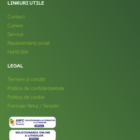
LINKURI UTILE
Contact
Cariere
Service
Reprezentanți zonali
Hartă Site
LEGAL
Termeni și condiții
Politica de confidențialitate
Politica de cookie
Formular Retur / Sesizări