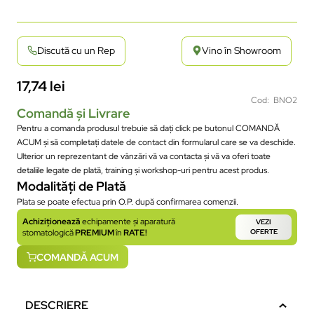
Discută cu un Rep
Vino în Showroom
17,74
lei
Cod: BNO2
Comandă și Livrare
Pentru a comanda produsul trebuie să dați click pe butonul COMANDĂ
ACUM și să completați datele de contact din formularul care se va deschide.
Ulterior un reprezentant de vânzări vă va contacta și vă va oferi toate
detaliile legate de plată, training și workshop-uri pentru acest produs.
Modalități de Plată
Plata se poate efectua prin O.P. după confirmarea comenzii.
Achiziționează
echipamente și aparatură
VEZI
stomatologică
PREMIUM
în
RATE!
OFERTE
COMANDĂ ACUM
DESCRIERE