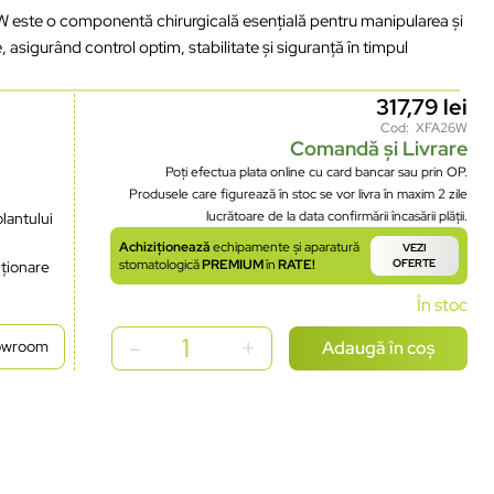
este o componentă chirurgicală esențială pentru manipularea și
 asigurând control optim, stabilitate și siguranță în timpul
317,79
lei
Cod: XFA26W
Comandă și Livrare
Poți efectua plata online cu card bancar sau prin OP.
Produsele care figurează în stoc se vor livra în maxim 2 zile
lucrătoare de la data confirmării încasării plății.
lantului
Achiziționează
echipamente și aparatură
VEZI
stomatologică
PREMIUM
în
RATE!
OFERTE
iționare
În stoc
Adaugă în coș
howroom