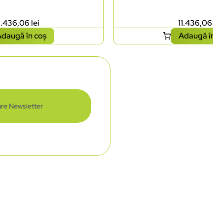
1.436,06
lei
11.436,06
le
daugă în coș
Adaugă în 
re Newsletter