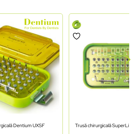
urgicală Dentium UXSF
Trusă chirurgicală SuperLi