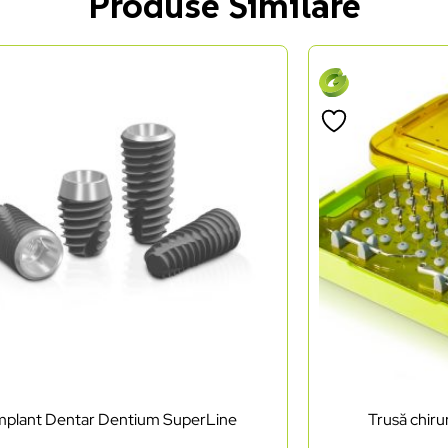
Produse Similare
mplant Dentar Dentium SuperLine
Trusă chir