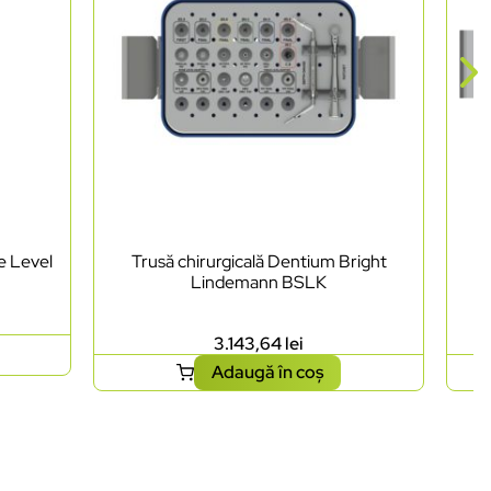
e Level
Trusă chirurgicală Dentium Bright
Lindemann BSLK
3.143,64
lei
Adaugă în coș