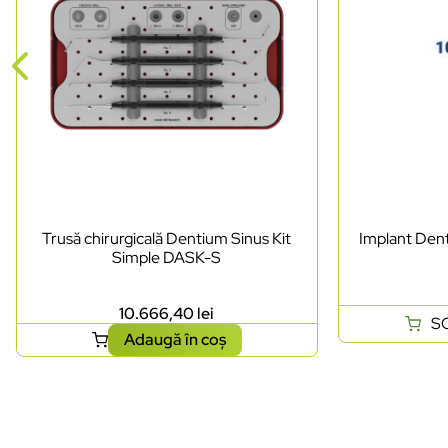
Trusă chirurgicală Dentium Sinus Kit
Implant Dent
Simple DASK-S
10.666,40
lei
S
Adaugă în coș