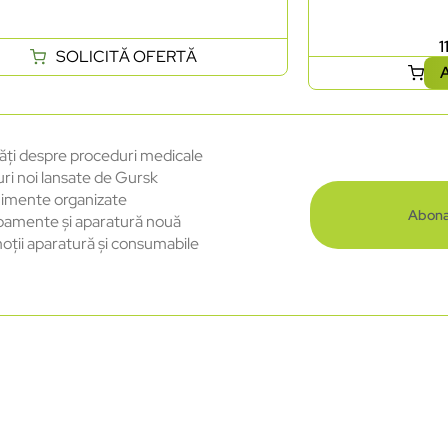
1
SOLICITĂ OFERTĂ
A
ăți despre proceduri medicale
uri noi lansate de Gursk
imente organizate
Abona
pamente și aparatură nouă
oții aparatură și consumabile