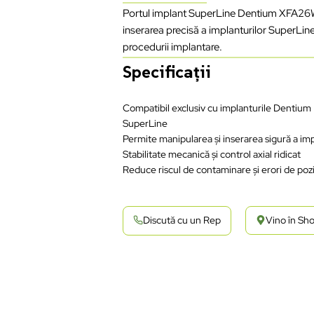
Portul implant SuperLine Dentium XFA26W 
inserarea precisă a implanturilor SuperLine,
procedurii implantare.
Specificații
Compatibil exclusiv cu implanturile Dentium
SuperLine
Permite manipularea și inserarea sigură a imp
Stabilitate mecanică și control axial ridicat
Reduce riscul de contaminare și erori de poz
Discută cu un Rep
Vino în S