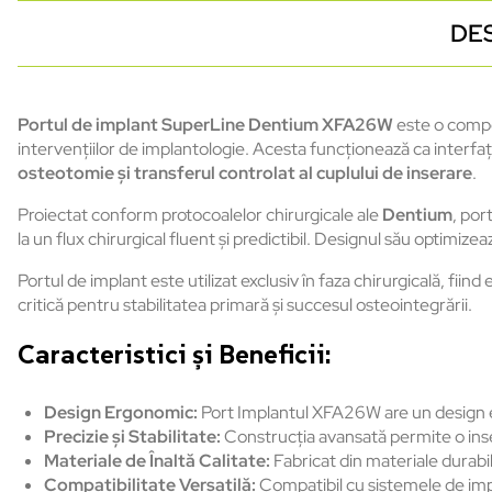
DE
Portul de implant SuperLine Dentium XFA26W
este o compo
intervențiilor de implantologie. Acesta funcționează ca interfa
osteotomie și transferul controlat al cuplului de inserare
.
Proiectat conform protocoalelor chirurgicale ale
Dentium
, po
la un flux chirurgical fluent și predictibil. Designul său optimiz
Portul de implant este utilizat exclusiv în faza chirurgicală, fiind
critică pentru stabilitatea primară și succesul osteointegrării.
Caracteristici și Beneficii:
Design Ergonomic:
Port Implantul XFA26W are un design er
Precizie și Stabilitate:
Construcția avansată permite o inserț
Materiale de Înaltă Calitate:
Fabricat din materiale durabil
Compatibilitate Versatilă:
Compatibil cu sistemele de impla