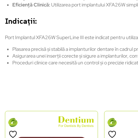
Eficiență Clinică:
Utilizarea port implantului XFA26W simplif
Indicații:
Port Implantul XFA26W SuperLine III este indicat pentru utilizar
Plasarea precisă și stabilă a implanturilor dentare în cadrul 
Asigurarea unei inserții corecte și sigure a implanturilor, c
Proceduri clinice care necesită un control și o precizie ridica