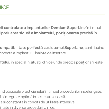
NICE
rării controlate a implanturilor Dentium SuperLine
în timpul
d
preluarea sigură a implantului, poziționarea precisă în
 compatibilitate perfectă cu sistemul SuperLine
, contribuind
ncorectă a implantului înainte de inserare.
ntului
, în special în situații clinice unde precizia poziționării este
d oboseala practicianului în timpul procedurilor îndelungate.
și o integrare optimă în structura osoasă.
și constantă în condiții de utilizare intensivă.
itate în diverse proceduri clinice.