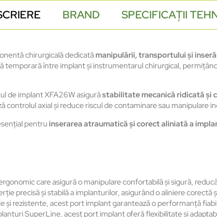
SCRIERE
BRAND
SPECIFICAȚII TEH
nentă chirurgicală dedicată
manipulării, transportului și inse
ță temporară între implant și instrumentarul chirurgical, permițân
rtul de implant XFA26W asigură
stabilitate mecanică ridicată și
ează controlul axial și reduce riscul de contaminare sau manipulare i
 esențial pentru
inserarea atraumatică și corect aliniată a impla
gonomic care asigură o manipulare confortabilă și sigură, reducân
ie precisă și stabilă a implanturilor, asigurând o aliniere corectă 
e și rezistente, acest port implant garantează o performanță fiabilă 
nturi SuperLine, acest port implant oferă flexibilitate și adaptabil