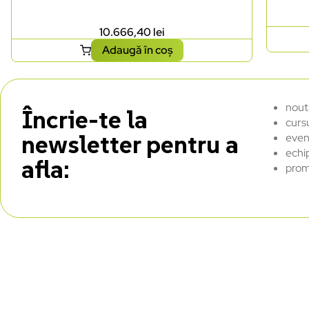
10.666,40
lei
Adaugă în coș
nout
Încrie-te la
curs
newsletter pentru a
even
echi
afla:
prom