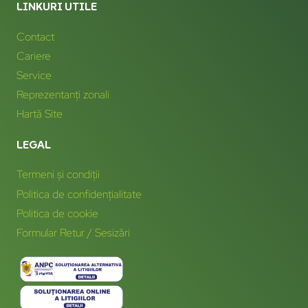
LINKURI UTILE
Contact
Cariere
Service
Reprezentanți zonali
Hartă Site
LEGAL
Termeni și condiții
Politica de confidențialitate
Politica de cookie
Formular Retur / Sesizări