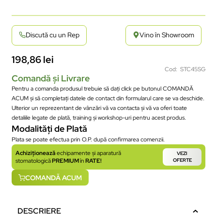
Discută cu un Rep
Vino în Showroom
198,86
lei
Cod: STC45SG
Comandă și Livrare
Pentru a comanda produsul trebuie să dați click pe butonul COMANDĂ
ACUM și să completați datele de contact din formularul care se va deschide.
Ulterior un reprezentant de vânzări vă va contacta și vă va oferi toate
detaliile legate de plată, training și workshop-uri pentru acest produs.
Modalități de Plată
Plata se poate efectua prin O.P. după confirmarea comenzii.
Achiziționează
echipamente și aparatură
VEZI
stomatologică
PREMIUM
în
RATE!
OFERTE
COMANDĂ ACUM
DESCRIERE