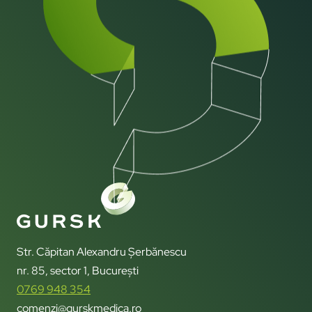
Str. Căpitan Alexandru Șerbănescu
nr. 85, sector 1, București
0769 948 354
comenzi@gurskmedica.ro