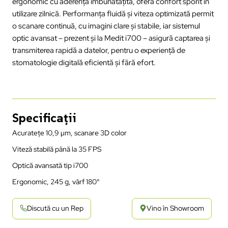
ergonomic cu aderență îmbunătățită, oferă confort sporit în
utilizare zilnică. Performanța fluidă și viteza optimizată permit
o scanare continuă, cu imagini clare și stabile, iar sistemul
optic avansat – prezent și la Medit i700 – asigură captarea și
transmiterea rapidă a datelor, pentru o experiență de
stomatologie digitală eficientă și fără efort.
Specificații
Acuratețe 10,9 µm, scanare 3D color
Viteză stabilă până la 35 FPS
Optică avansată tip i700
Ergonomic, 245 g, vârf 180°
Discută cu un Rep
Vino în Showroom