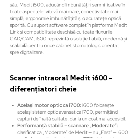
său, Medit i500, aducând îmbunătățiri semnificative în
toate aspectele: viteză mai mare, conectivitate mai
simplă, ergonomie îmbunătățită și o acuratețe optică
sporită. Cu suport software complet în platforma Medit
Link și compatibilitate deschisă cu toate fluxurile
CAD/CAM, i600 reprezintă o soluție fiabilă, modernă și
scalabilă pentru orice cabinet stomatologic orientat
spre digitalizare.
Scanner intraoral Medit i600 –
diferențiatori cheie
Același motor optic ca i700:
i600 folosește
același sistem optic avansat ca i700, permițând
capturi de înaltă calitate, dar la un cost mai accesibil.
Performanță stabilă – scannare
„Moderate”:
clasificat ca „Moderate” de Medit — nu „Fast” — i600