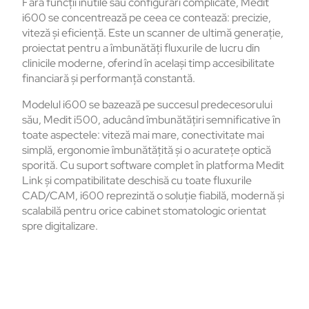
Fără funcții inutile sau configurări complicate, Medit
i600 se concentrează pe ceea ce contează: precizie,
viteză și eficiență. Este un scanner de ultimă generație,
proiectat pentru a îmbunătăți fluxurile de lucru din
clinicile moderne, oferind în același timp accesibilitate
financiară și performanță constantă.
Modelul i600 se bazează pe succesul predecesorului
său, Medit i500, aducând îmbunătățiri semnificative în
toate aspectele: viteză mai mare, conectivitate mai
simplă, ergonomie îmbunătățită și o acuratețe optică
sporită. Cu suport software complet în platforma Medit
Link și compatibilitate deschisă cu toate fluxurile
CAD/CAM, i600 reprezintă o soluție fiabilă, modernă și
scalabilă pentru orice cabinet stomatologic orientat
spre digitalizare.