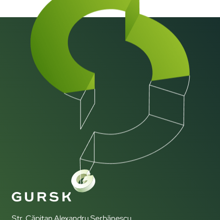
Str. Căpitan Alexandru Șerbănescu