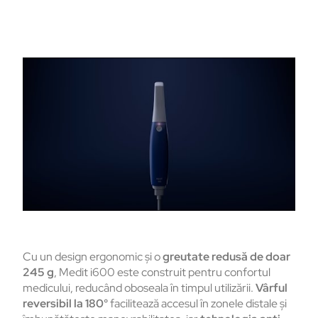
Cu un design ergonomic și o
greutate redusă de doar
245 g
, Medit i600 este construit pentru confortul
medicului, reducând oboseala în timpul utilizării.
Vârful
reversibil la 180°
facilitează accesul în zonele distale și