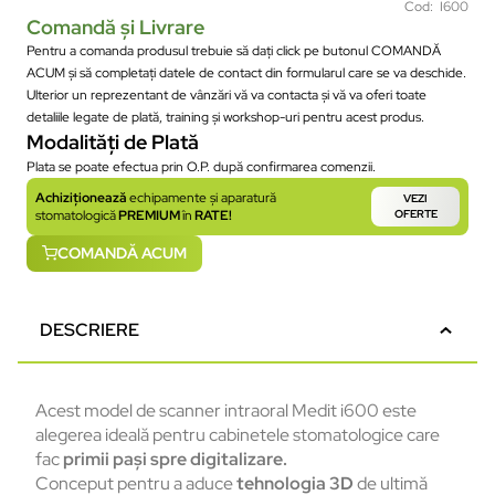
Cod: I600
Comandă și Livrare
Pentru a comanda produsul trebuie să dați click pe butonul COMANDĂ
ACUM și să completați datele de contact din formularul care se va deschide.
Ulterior un reprezentant de vânzări vă va contacta și vă va oferi toate
detaliile legate de plată, training și workshop-uri pentru acest produs.
Modalități de Plată
Plata se poate efectua prin O.P. după confirmarea comenzii.
Achiziționează
echipamente și aparatură
VEZI
stomatologică
PREMIUM
în
RATE!
OFERTE
COMANDĂ ACUM
DESCRIERE
Acest model de scanner intraoral Medit i600 este
alegerea ideală pentru cabinetele stomatologice care
fac
primii pași spre digitalizare.
Conceput pentru a aduce
tehnologia
3D
de ultimă