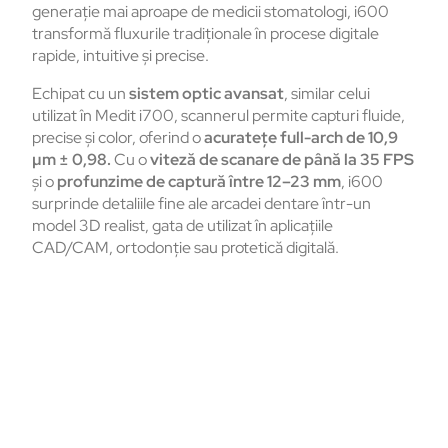
generație mai aproape de medicii stomatologi, i600
transformă fluxurile tradiționale în procese digitale
rapide, intuitive și precise.
Echipat cu un
sistem optic avansat
, similar celui
utilizat în Medit i700, scannerul permite capturi fluide,
precise și color, oferind o
acuratețe full-arch de 10,9
µm ± 0,98.
Cu o
viteză de scanare de până
la 35 FPS
și o
profunzime de captură între 12
–23 mm
, i600
surprinde detaliile fine ale arcadei dentare într-un
model 3D realist, gata de utilizat în aplicațiile
CAD/CAM, ortodonție sau protetică digitală.