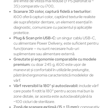
are limite de viteză mai reduse (FPS plafonat la ~
35) comparativ cu i700,
Scanare 3D color, captură fidelă a texturilor:
i600 oferă capturi color, captând texturile realiste
ale suprafețelor dentare, un element esențial în
diagnostic, comunicare cu pacientul și aplicațiile
protetice.
Plug & Scan prin
USB-C:
un singur cablu USB-C,
cu alimentare Power Delivery, este suficient pentru
funcționare — nu sunt necesare hub-uri
suplimentare sau alimentare externă.
Greutate și ergonomie comparabile cu modele
premium:
cu doar 245 g, i600 este ușor de
manevrat și confortabil în utilizările prelungite,
păstrând ergonomia caracteristică modelelor de
vârf.
Vârf reversibil la 180° și
autoclavabil:
include vârf
care poate fi rotit la 180° pentru acces mai bun la
zone distale, iar acesta este autoclavabil până la
~100 cicluri de sterilizare.
Zonă de scanare extinsă (15
× 13 mm):
comparativ