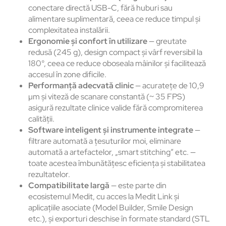
conectare directă USB-C, fără huburi sau
alimentare suplimentară, ceea ce reduce timpul și
complexitatea instalării.
Ergonomie și confort în utilizare
— greutate
redusă (245 g), design compact și vârf reversibil la
180°, ceea ce reduce oboseala mâinilor și facilitează
accesul în zone dificile.
Performanță adecvată clinic
— acuratețe de 10,9
µm și viteză de scanare constantă (~ 35 FPS)
asigură rezultate clinice valide fără compromiterea
calității.
Software inteligent și instrumente integrate
—
filtrare automată a țesuturilor moi, eliminare
automată a artefactelor, „smart stitching” etc. —
toate acestea îmbunătățesc eficiența și stabilitatea
rezultatelor.
Compatibilitate largă
— este parte din
ecosistemul Medit, cu acces la Medit Link și
aplicațiile asociate (Model Builder, Smile Design
etc.), și exporturi deschise în formate standard (STL