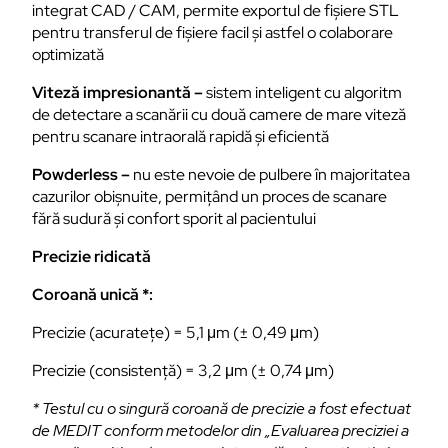
integrat CAD / CAM, permite exportul de fișiere STL
pentru transferul de fișiere facil și astfel o colaborare
optimizată
Viteză impresionantă –
sistem inteligent cu algoritm
de detectare a scanării cu două camere de mare viteză
pentru scanare intraorală rapidă și eficientă
Powderless –
nu este nevoie de pulbere în majoritatea
cazurilor obișnuite, permițând un proces de scanare
fără sudură și confort sporit al pacientului
Precizie ridicată
Coroană unică *:
Precizie (acuratețe) = 5,1 μm (± 0,49 μm)
Precizie (consistență) = 3,2 μm (± 0,74 μm)
* Testul cu o singură coroană de precizie a fost efectuat
de MEDIT conform metodelor din „Evaluarea preciziei a