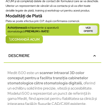
ACUM și să completați datele de contact din formularul care se va deschide.
Ulterior un reprezentant de vânzări vă va contacta și vă va oferi toate
detaliile legate de plată, training și workshop-uri pentru acest produs.
Modalități de Plată
Plata se poate efectua prin O.P. după confirmarea comenzii.
Achiziționează
echipamente și aparatură
VEZI
stomatologică
PREMIUM
în
RATE!
OFERTE
COMANDĂ ACUM
DESCRIERE
Medit i500 este un
scanner intraoral 3D color
conceput pentru a facilita tranziția cabinetelor
stomatologice către stomatologia digitală,
oferind
un echilibru solid între precizie, viteză și accesibilitate.
Modelul i500 a reprezentat un punct de referință în
gama Medit, fiind apreciat pentru fiabilitatea sa clinică și
integrarea facilă în fluxurile CAD/CAM existente.