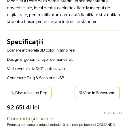
Medit i500 este baza gamei Medit, un scanner stabil și
dovedit clinic, ideal pentru cabinete aflate la început de
digitalizare, pentru utilizatori care caută fiabilitate și simplitate
și pentru fluxuri protetice și ortodontice standard.
Specificații
Scanare intraorală 3D color în timp real
Design ergonomic, ușor de manevrat
Vârf reversibil la 180°, autoclavabil
Conectare Plug & Scan prin USB
Discută cu un Rep
Vino în Showroom
92.651,41
lei
Cod: I-500
Comandă și Livrare
Pentru a comanda produsul trebuie să dați click pe butonul COMANDĂ