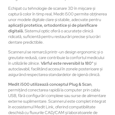
Echipat cu tehnologie de scanare 3D în mișcare și
captură color în timp real, Medit i500 permite obținerea
unor modele digitale clare și stabile, adecvate pentru
aplicații protetice, ortodontice și de planificare
digitală.
Sistemul optic oferă o acuratețe clinică
ridicată, suficientă pentru restaurări precise și lucrări
dentare predictibile.
Scannerul se remarcă printr-un design ergonomic și o
greutate redusă, care contribuie la confortul medicului
în utilizările zilnice.
Vârful este reversibil la 180°
și
autoclavabil, facilitând accesul în zonele posterioare și
asigurând respectarea standardelor de igienă clinică.
Medit i500 utilizează conceptul Plug & Scan
,
permițând conectarea rapidă la computer prin cablu
USB, fără configurări complexe sau surse de alimentare
externe suplimentare. Scannerul este complet integrat
în ecosistemul Medit Link, oferind compatibilitate
deschisă cu fluxurile CAD/CAM și laboratoarele de