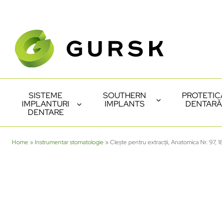
SISTEME
SOUTHERN
PROTETIC
IMPLANTURI
IMPLANTS
DENTARĂ
DENTARE
Home
»
Instrumentar stomatologie
»
Clește pentru extracții, Anatomica Nr. 97