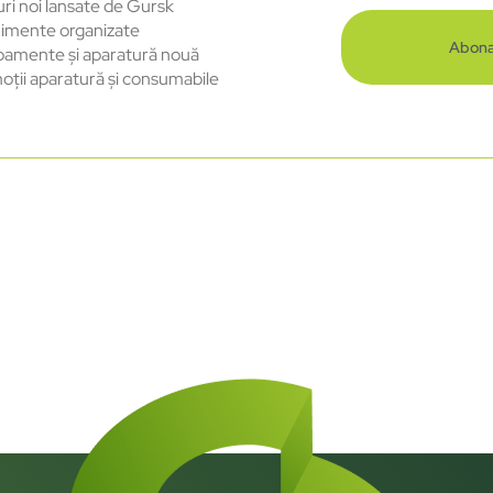
uri noi lansate de Gursk
imente organizate
Abona
pamente și aparatură nouă
oții aparatură și consumabile