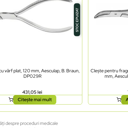
STOC EPUIZAT
cu vârf plat, 120 mm, Aesculap, B. Braun,
Clește pentru frag
DP029R
mm, Aescul
431,05
lei
Citește mai mult
A
ăți despre proceduri medicale