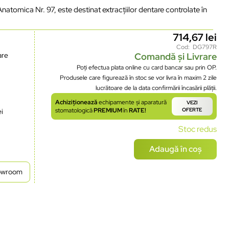
atomica Nr. 97, este destinat extracțiilor dentare controlate în
714,67
lei
Cod: DG797R
are
Comandă și Livrare
Poți efectua plata online cu card bancar sau prin OP.
Produsele care figurează în stoc se vor livra în maxim 2 zile
lucrătoare de la data confirmării încasării plății.
Achiziționează
echipamente și aparatură
VEZI
stomatologică
PREMIUM
în
RATE!
OFERTE
ei
Stoc redus
Adaugă în coș
howroom