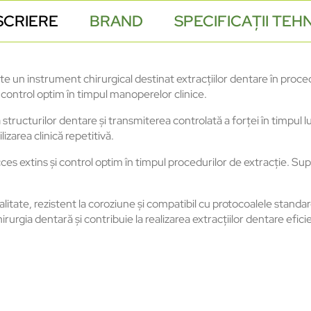
SCRIERE
BRAND
SPECIFICAȚII TEH
 un instrument chirurgical destinat extracțiilor dentare în proc
și control optim în timpul manoperelor clinice.
a structurilor dentare și transmiterea controlată a forței în timpul 
lizarea clinică repetitivă.
 extins și control optim în timpul procedurilor de extracție. Supra
litate, rezistent la coroziune și compatibil cu protocoalele standard
rurgia dentară și contribuie la realizarea extracțiilor dentare eficie