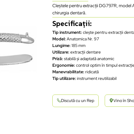
Cleștele pentru extracții DG797R, model An
chirurgia dentară.
Specificații:
Tip instrument:
clește pentru extracții dent
Model:
Anatomica Nr. 97
Lungime:
185 mm
Utilizare:
extracții dentare
Priză:
stabilă și adaptată anatomic
Ergonomie:
control optim în timpul extracți
Manevrabilitate:
ridicată
Tip utilizare:
instrument reutilizabil
Discută cu un Rep
Vino în S