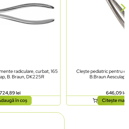
mente radiculare, curbat, 165
Clește pediatric pentru ext
ap, B. Braun, DK225R
B.Braun Aesculap,
724,89
lei
646,09
lei
daugă în coș
Citește mai 