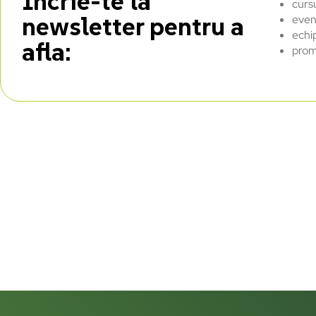
Încrie-te la
curs
newsletter pentru a
even
echi
afla:
prom