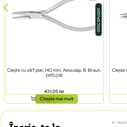
STOC EPUIZAT
Clește cu vârf plat, 140 mm, Aesculap, B. Braun,
Clește 
DP021R
431,05
lei
Citește mai mult
nout