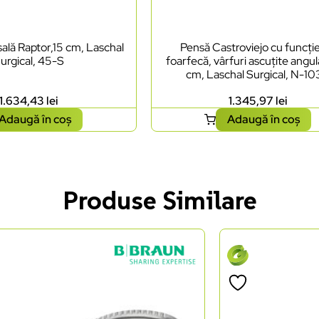
ală Raptor,15 cm, Laschal
Pensă Castroviejo cu funcți
urgical, 45-S
foarfecă, vârfuri ascuțite angul
cm, Laschal Surgical, N-1
1.634,43
lei
1.345,97
lei
Adaugă în coș
Adaugă în coș
Produse Similare