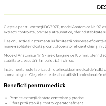
DE
Cleștele pentru extracții DG797R, model Anatomica Nr. 97, este
extracții controlate, precise și atraumatice, oferind stabilitate 
Designul activ al instrumentului facilitează prinderea eficientă 
manevrabilitate ridicată și control operator eficient chiar și în uti
Modelul Anatomica Nr. 97 are o lungime de 185 mm, oferind acces
stabilitate crescută în timpul utilizării clinice.
Instrumentul este fabricat din oțel inoxidabil medical de înaltă ca
stomatologice. Cleștele este destinat utilizării profesionale în chi
Beneficii pentru medici:
Permite extracții dentare controlate și precise
Oferă priză stabilă și control operator eficient