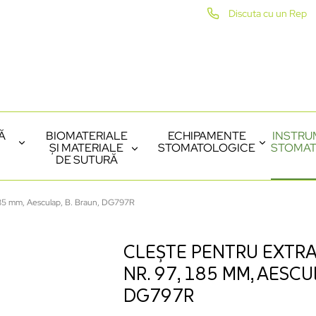
Discuta cu un Rep
Ă
BIOMATERIALE
ECHIPAMENTE
INSTRU
ȘI MATERIALE
STOMATOLOGICE
STOMAT
DE SUTURĂ
, 185 mm, Aesculap, B. Braun, DG797R
CLEȘTE PENTRU EXTRA
NR. 97, 185 MM, AESCUL
DG797R