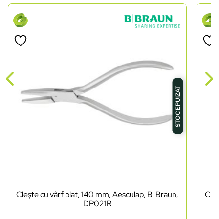
STOC EPUIZAT
Clește cu vârf plat, 140 mm, Aesculap, B. Braun,
Cleș
DP021R