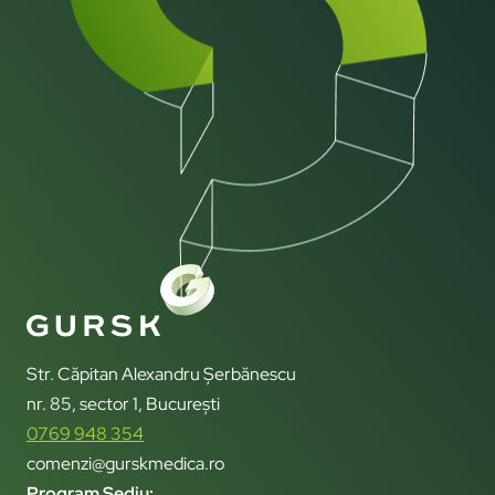
Str. Căpitan Alexandru Șerbănescu
nr. 85, sector 1, București
0769 948 354
comenzi@gurskmedica.ro
Program Sediu: