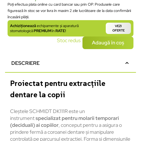
Poți efectua plata online cu card bancar sau prin OP. Produsele care
figurează în stoc se vor livra în maxim 2 zile lucrătoare de la data confirmării
încasării plății.
Achiziționează
echipamente și aparatură
VEZI
stomatologică
PREMIUM
în
RATE!
OFERTE
Stoc redus
Adaugă în coș
DESCRIERE
Proiectat pentru extracțiile
dentare la copii
Cleștele SCHMIDT DK111R este un
instrument
specializat pentru molarii temporari
(deciduali) ai copiilor
, conceput pentru a asigura o
prindere fermă a coroanei dentare și manipulare
controlată pe parcursul extracției. Forma și dimensiunile