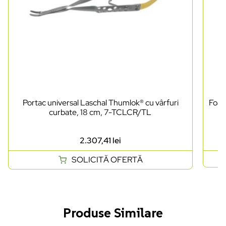
Portac universal Laschal Thumlok® cu vârfuri
Foarf
curbate, 18 cm, 7-TCLCR/TL
2.307,41
lei
SOLICITĂ OFERTĂ
Produse Similare