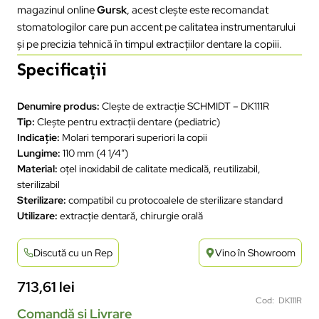
magazinul online
Gursk
, acest clește este recomandat
stomatologilor care pun accent pe calitatea instrumentarului
și pe precizia tehnică în timpul extracțiilor dentare la copiii.
Specificații
Denumire produs:
Clește de extracție SCHMIDT – DK111R
Tip:
Clește pentru extracții dentare (pediatric)
Indicație:
Molari temporari superiori la copii
Lungime:
110 mm (4 1/4″)
Material:
oțel inoxidabil de calitate medicală, reutilizabil,
sterilizabil
Sterilizare:
compatibil cu protocoalele de sterilizare standard
Utilizare:
extracție dentară, chirurgie orală
Discută cu un Rep
Vino în Showroom
713,61
lei
Cod: DK111R
Comandă și Livrare