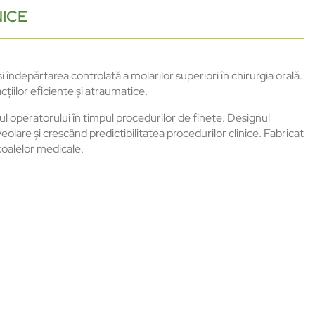
NICE
îndepărtarea controlată a molarilor superiori în chirurgia orală.
cțiilor eficiente și atraumatice.
 operatorului în timpul procedurilor de finețe. Designul
lare și crescând predictibilitatea procedurilor clinice. Fabricat
coalelor medicale.