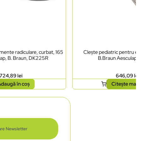
mente radiculare, curbat, 165
Clește pediatric pentru ext
ap, B. Braun, DK225R
B.Braun Aesculap,
724,89
lei
646,09
lei
daugă în coș
Citește mai 
re Newsletter