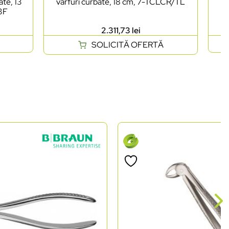
ate, 13
vârfuri curbate, 18 cm, 7-TCLCR/TL
as
03F
2.311,73
lei
SOLICITĂ OFERTĂ