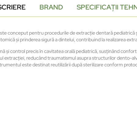
SCRIERE
BRAND
SPECIFICAȚII TEH
ste conceput pentru procedurile de extracție dentară pediatrică și 
mică și prinderea sigură a dintelui, contribuind la realizarea extra
 control precis în cavitatea orală pediatrică, susținând confortul
l extracției, reducând traumatismul asupra structurilor dento-alveo
rumentul este destinat reutilizării după sterilizare conform proto