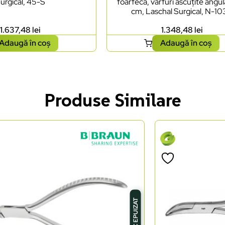
urgical, 45-S
foarfecă, vârfuri ascuțite angul
cm, Laschal Surgical, N-1
1.637,48
lei
1.348,48
lei
Adaugă în coș
Adaugă în coș
Produse Similare
STOC EPUIZAT