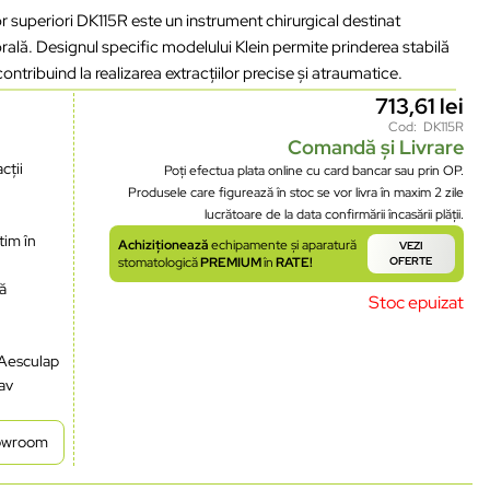
or superiori DK115R este un instrument chirurgical destinat
 orală. Designul specific modelului Klein permite prinderea stabilă
 contribuind la realizarea extracțiilor precise și atraumatice.
713,61
lei
Cod: DK115R
i
Comandă și Livrare
cții
Poți efectua plata online cu card bancar sau prin OP.
Produsele care figurează în stoc se vor livra în maxim 2 zile
lucrătoare de la data confirmării încasării plății.
tim în
Achiziționează
echipamente și aparatură
VEZI
stomatologică
PREMIUM
în
RATE!
OFERTE
ră
Stoc epuizat
 Aesculap
lav
howroom