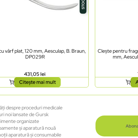
cu vârf plat, 120 mm, Aesculap, B. Braun,
Clește pentru frag
DP029R
mm, Aescul
431,05
lei
Citește mai mult
A
ăți despre proceduri medicale
uri noi lansate de Gursk
imente organizate
Abona
pamente și aparatură nouă
oții aparatură și consumabile