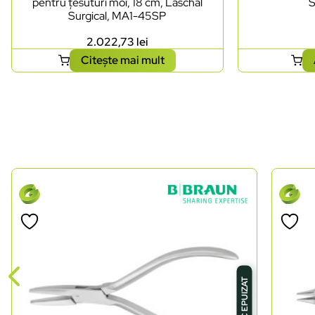
pentru țesuturi moi, 18 cm, Laschal
S
Surgical, MA1-45SP
2.022,73
lei
Citește mai mult
STOC EPUIZAT