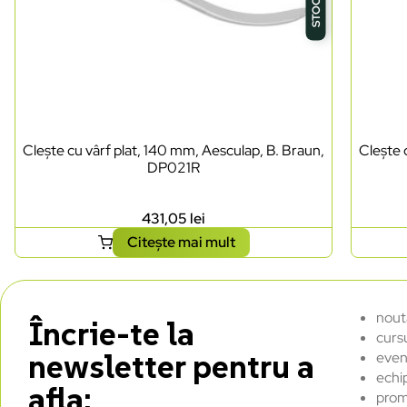
Clește cu vârf plat, 140 mm, Aesculap, B. Braun,
Clește 
DP021R
431,05
lei
Citește mai mult
nout
Încrie-te la
curs
newsletter pentru a
even
echi
afla:
prom