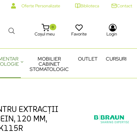
Oferte Personalizate
Biblioteca
Contact
0
Coșul meu
Favorite
Login
MENTAR
MOBILIER
OUTLET
CURSURI
OLOGIE
CABINET
STOMATOLOGIC
NTRU EXTRACȚII
EIN, 120 MM,
DK115R