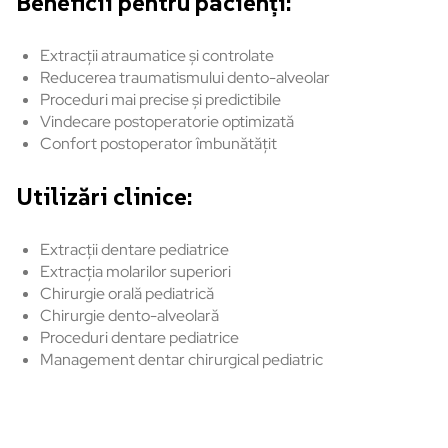
Beneficii pentru pacienți:
Extracții atraumatice și controlate
Reducerea traumatismului dento-alveolar
Proceduri mai precise și predictibile
Vindecare postoperatorie optimizată
Confort postoperator îmbunătățit
Utilizări clinice:
Extracții dentare pediatrice
Extracția molarilor superiori
Chirurgie orală pediatrică
Chirurgie dento-alveolară
Proceduri dentare pediatrice
Management dentar chirurgical pediatric