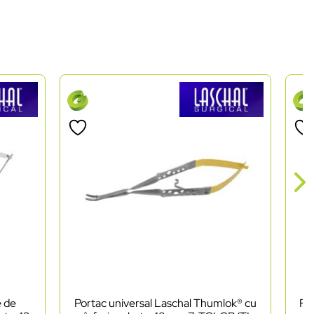
e de
Portac universal Laschal Thumlok® cu
Foa