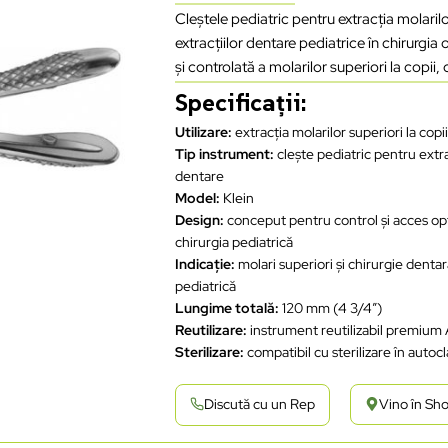
Cleștele pediatric pentru extracția molaril
extracțiilor dentare pediatrice în chirurgia
și controlată a molarilor superiori la copii,
Specificații:
Utilizare:
extracția molarilor superiori la copi
Tip instrument:
clește pediatric pentru extra
dentare
Model:
Klein
Design:
conceput pentru control și acces op
chirurgia pediatrică
Indicație:
molari superiori și chirurgie denta
pediatrică
Lungime totală:
120 mm (4 3/4”)
Reutilizare:
instrument reutilizabil premium
Sterilizare:
compatibil cu sterilizare în autoc
Discută cu un Rep
Vino în S