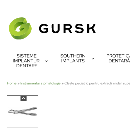
SISTEME
SOUTHERN
PROTETIC
IMPLANTURI
IMPLANTS
DENTARĂ
DENTARE
Home
»
Instrumentar stomatologie
»
Clește pediatric pentru extracții molari sup