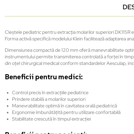
DE
Cleștele pediatric pentru extracția molarilor superiori DK115R e
Forma activă specifică modelului Klein facilitează adaptarea anato
Dimensiunea compactă de 120 mm oferă manevrabilitate optimă și
instrumentului permite transmiterea controlată a forței în timpu
din oțel chirurgical medical conform standardelor Aesculap, inst
Beneficii pentru medici:
Control precis în extracțiile pediatrice
Prindere stabilă a molarilor superiori
Manevrabilitate optimă în cavitatea orală pediatrică
Ergonomie îmbunătățită pentru utilizare confortabilă
Stabilitate crescută în timpul extracției