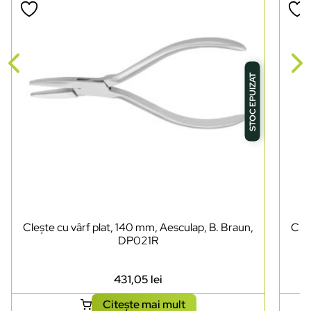
STOC EPUIZAT
Clește cu vârf plat, 140 mm, Aesculap, B. Braun,
Cleș
DP021R
431,05
lei
Citește mai mult