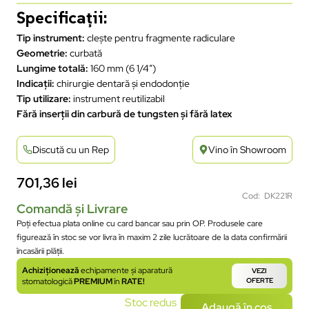
Specificații:
Tip instrument:
clește pentru fragmente radiculare
Geometrie:
curbată
Lungime totală:
160 mm (6 1/4″)
Indicații:
chirurgie dentară și endodonție
Tip utilizare:
instrument reutilizabil
Fără inserții din carbură de tungsten și fără latex
Discută cu un Rep
Vino în Showroom
701,36
lei
Cod: DK221R
Comandă și Livrare
Poți efectua plata online cu card bancar sau prin OP. Produsele care
figurează în stoc se vor livra în maxim 2 zile lucrătoare de la data confirmării
încasării plății.
Achiziționează
echipamente și aparatură
VEZI
stomatologică
PREMIUM
în
RATE!
OFERTE
Stoc redus
Adaugă în coș