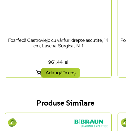
Foarfecă Castroviejo cu vârfuri drepte ascuțite, 14
Porta
cm, Laschal Surgical, N-1
961,44
lei
Adaugă în coș
Produse Similare