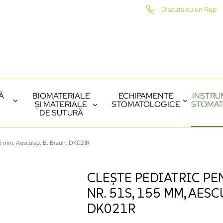
Discuta cu un Rep
Ă
BIOMATERIALE
ECHIPAMENTE
INSTRU
ȘI MATERIALE
STOMATOLOGICE
STOMAT
DE SUTURĂ
 155 mm, Aesculap, B. Braun, DK021R
CLEȘTE PEDIATRIC PE
NR. 51S, 155 MM, AESC
DK021R