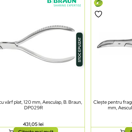
STOC EPUIZAT
cu vârf plat, 120 mm, Aesculap, B. Braun,
Clește pentru frag
DP029R
mm, Aescul
431,05
lei
Citește mai mult
A