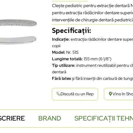
Clește pediatric pentru extracție dentară
pentru extracția rădăcinilor dentare superio
intervențiile de chirurgie dentară pediatric
Specificații:
Indicație:
extracția rădăcinilor dentare super
copii
Model:
Nr. 51S
Lungime totală:
155 mm (6 1/8″)
Tip utilizare:
instrument reutilizabil pentru c
dentară
Fără latex
și fără inserții din carbură de tun
Discută cu un Rep
Vino în S
SCRIERE
BRAND
SPECIFICAȚII TEH