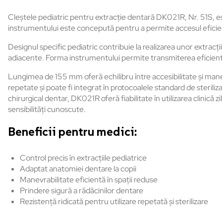
Cleștele pediatric pentru extracție dentară DK021R, Nr. 51S, es
instrumentului este concepută pentru a permite accesul eficient î
Designul specific pediatric contribuie la realizarea unor extracți
adiacente. Forma instrumentului permite transmiterea eficientă a 
Lungimea de 155 mm oferă echilibru între accesibilitate și manevra
repetate și poate fi integrat în protocoalele standard de steril
chirurgical dentar, DK021R oferă fiabilitate în utilizarea clinică zi
sensibilități cunoscute.
Beneficii pentru medici:
Control precis în extracțiile pediatrice
Adaptat anatomiei dentare la copii
Manevrabilitate eficientă în spații reduse
Prindere sigură a rădăcinilor dentare
Rezistență ridicată pentru utilizare repetată și sterilizare