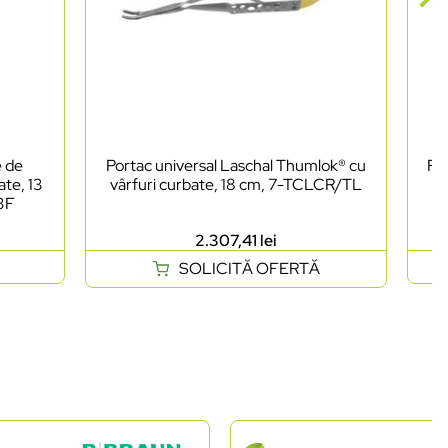
e de
Portac universal Laschal Thumlok® cu
Foa
ate, 13
vârfuri curbate, 18 cm, 7-TCLCR/TL
as
03F
2.307,41
lei
SOLICITĂ OFERTĂ