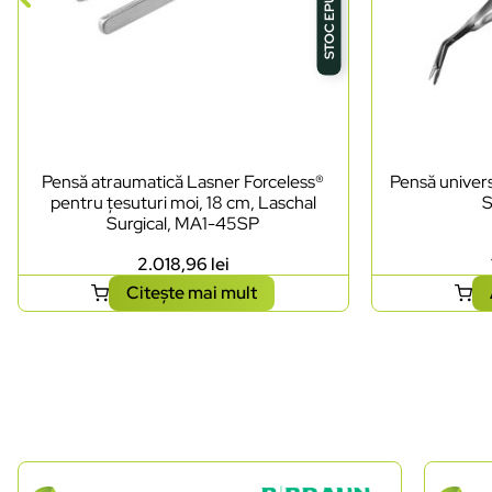
STOC EPUIZAT
Pensă atraumatică Lasner Forceless®
Pensă univers
pentru țesuturi moi, 18 cm, Laschal
S
Surgical, MA1-45SP
2.018,96
lei
Citește mai mult