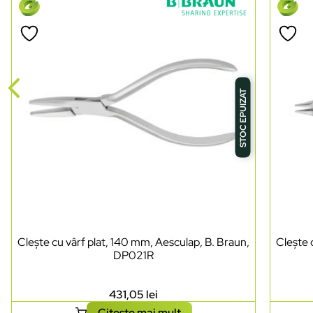
STOC EPUIZAT
Clește cu vârf plat, 140 mm, Aesculap, B. Braun,
Clește 
DP021R
431,05
lei
Citește mai mult