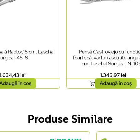
ală Raptor,15 cm, Laschal
Pensă Castroviejo cu funcți
urgical, 45-S
foarfecă, vârfuri ascuțite angul
cm, Laschal Surgical, N-1
1.634,43
lei
1.345,97
lei
Adaugă în coș
Adaugă în coș
Produse Similare