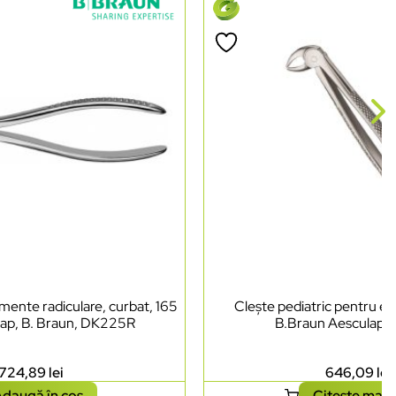
mente radiculare, curbat, 165
Clește pediatric pentru ext
ap, B. Braun, DK225R
B.Braun Aesculap,
724,89
lei
646,09
lei
daugă în coș
Citește mai 