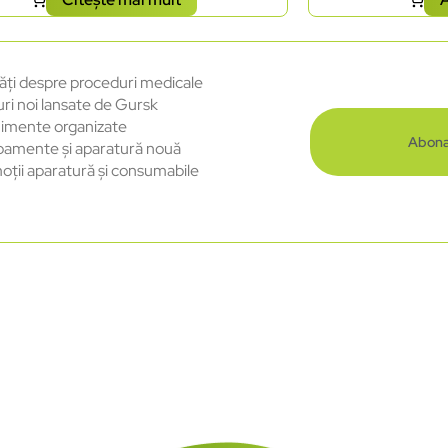
ăți despre proceduri medicale
uri noi lansate de Gursk
imente organizate
Abona
pamente și aparatură nouă
oții aparatură și consumabile