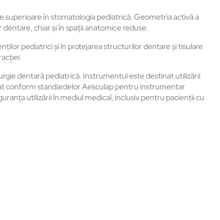
re superioare în stomatologia pediatrică. Geometria activă a
 dentare, chiar și în spații anatomice reduse.
lor pediatrici și în protejarea structurilor dentare și tisulare
acției.
urgie dentară pediatrică. Instrumentul este destinat utilizării
abricat conform standardelor Aesculap pentru instrumentar
iguranța utilizării în mediul medical, inclusiv pentru pacienții cu