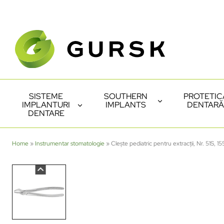
SISTEME
SOUTHERN
PROTETIC
IMPLANTURI
IMPLANTS
DENTARĂ
DENTARE
Home
»
Instrumentar stomatologie
»
Clește pediatric pentru extracții, Nr. 51S,