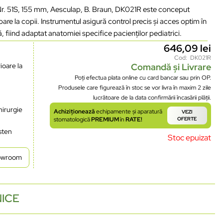
 Nr. 51S, 155 mm, Aesculap, B. Braun, DK021R este conceput
are la copii. Instrumentul asigură control precis și acces optim în
ă, fiind adaptat anatomiei specifice pacienților pediatrici.
646,09
lei
Cod: DK021R
ioare la
Comandă și Livrare
Poți efectua plata online cu card bancar sau prin OP.
Produsele care figurează în stoc se vor livra în maxim 2 zile
lucrătoare de la data confirmării încasării plății.
hirurgie
Achiziționează
echipamente și aparatură
VEZI
stomatologică
PREMIUM
în
RATE!
OFERTE
gsten
Stoc epuizat
howroom
NICE