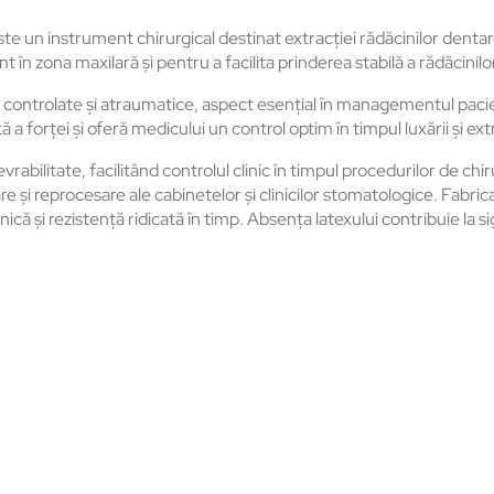
te un instrument chirurgical destinat extracției rădăcinilor denta
n zona maxilară și pentru a facilita prinderea stabilă a rădăcinilor
i controlate și atraumatice, aspect esențial în managementul pacienți
forței și oferă medicului un control optim în timpul luxării și extr
bilitate, facilitând controlul clinic în timpul procedurilor de chir
izare și reprocesare ale cabinetelor și clinicilor stomatologice. F
lnică și rezistență ridicată în timp. Absența latexului contribuie la s