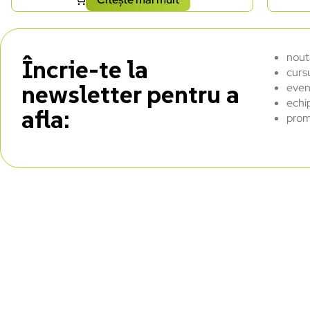
nout
Încrie-te la
curs
newsletter pentru a
even
echi
afla:
prom