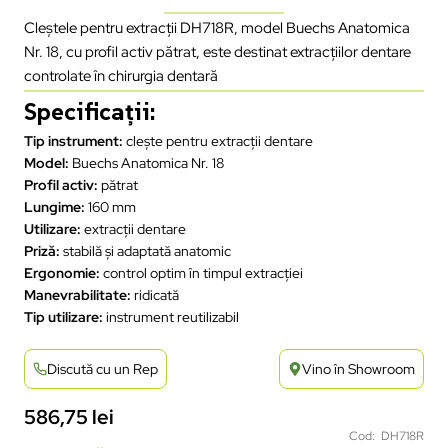
Cleștele pentru extracții DH718R, model Buechs Anatomica
Nr. 18, cu profil activ pătrat, este destinat extracțiilor dentare
controlate în chirurgia dentară
Specificații:
Tip instrument:
clește pentru extracții dentare
Model:
Buechs Anatomica Nr. 18
Profil activ:
pătrat
Lungime:
160 mm
Utilizare:
extracții dentare
Priză:
stabilă și adaptată anatomic
Ergonomie:
control optim în timpul extracției
Manevrabilitate:
ridicată
Tip utilizare:
instrument reutilizabil
Discută cu un Rep
Vino în Showroom
586,75
lei
Cod: DH718R