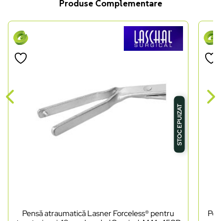
Produse Complementare
STOC EPUIZAT
Pensă atraumatică Lasner Forceless® pentru
Pen