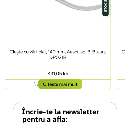
Clește cu vârf plat, 140 mm, Aesculap, B. Braun,
Cleș
DP021R
431,05
lei
Citește mai mult
Încrie-te la newsletter
pentru a afla: