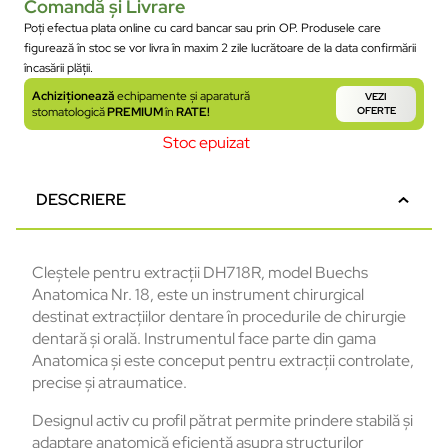
Comandă și Livrare
Poți efectua plata online cu card bancar sau prin OP. Produsele care
figurează în stoc se vor livra în maxim 2 zile lucrătoare de la data confirmării
încasării plății.
Achiziționează
echipamente și aparatură
VEZI
stomatologică
PREMIUM
în
RATE!
OFERTE
Stoc epuizat
DESCRIERE
Cleștele pentru extracții DH718R, model Buechs
Anatomica Nr. 18, este un instrument chirurgical
destinat extracțiilor dentare în procedurile de chirurgie
dentară și orală. Instrumentul face parte din gama
Anatomica și este conceput pentru extracții controlate,
precise și atraumatice.
Designul activ cu profil pătrat permite prindere stabilă și
adaptare anatomică eficientă asupra structurilor