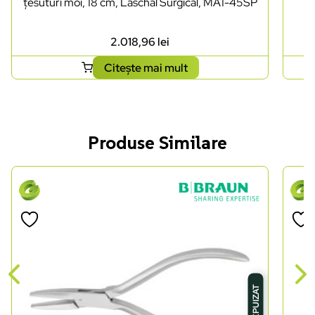
țesuturi moi, 18 cm, Laschal Surgical, MA1-45SP
2.018,96
lei
Citește mai mult
Produse Similare
STOC EPUIZAT