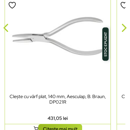
STOC EPUIZAT
Clește cu vârf plat, 140 mm, Aesculap, B. Braun,
Cleș
DP021R
431,05
lei
Citește mai mult