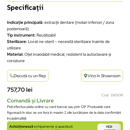
Specificații
Indicație principală:
extracții dentare (molari inferiori / zona
posterioară)
Tip instrument:
Reutilizabil
Sterilizare:
Livrat ne-steril – necesită sterilizare înainte de
utilizare
Material:
Oțel inoxidabil medical, rezistent la autoclavare și
coroziune
Discută cu un Rep
Vino în Showroom
757,70
lei
Cod: DI650R
Comandă și Livrare
Poți efectua plata online cu card bancar sau prin OP. Produsele care
figurează în stoc se vor livra în maxim 2 zile lucrătoare de la data confirmării
încasării plății.
Achiziționează
echipamente și aparatură
VEZI