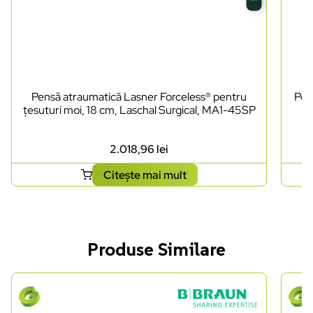
Pensă atraumatică Lasner Forceless® pentru
Pen
țesuturi moi, 18 cm, Laschal Surgical, MA1-45SP
2.018,96
lei
Citește mai mult
Produse Similare