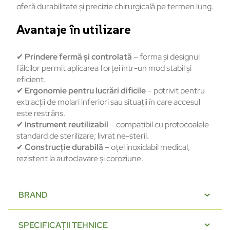
oferă durabilitate și precizie chirurgicală pe termen lung.
Avantaje în utilizare
✔
Prindere fermă și controlată
– forma și designul
fălcilor permit aplicarea forței într-un mod stabil și
eficient.
✔
Ergonomie pentru lucrări dificile
– potrivit pentru
extracții de molari inferiori sau situații în care accesul
este restrâns.
✔
Instrument reutilizabil
– compatibil cu protocoalele
standard de sterilizare; livrat ne-steril.
✔
Construcție durabilă
– oțel inoxidabil medical,
rezistent la autoclavare și coroziune.
BRAND
SPECIFICAȚII TEHNICE