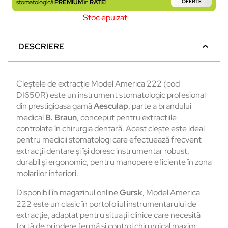
stomatologică
PREMIUM
în
RATE!
OFERTE
Stoc epuizat
DESCRIERE
Cleștele de extracție Model America 222 (cod
DI650R) este un instrument stomatologic profesional
din prestigioasa gamă
Aesculap
, parte a brandului
medical
B. Braun
, conceput pentru extracțiile
controlate în chirurgia dentară. Acest clește este ideal
pentru medicii stomatologi care efectuează frecvent
extracții dentare și își doresc instrumentar robust,
durabil și ergonomic, pentru manopere eficiente în zona
molarilor inferiori.
Disponibil în magazinul online
Gursk
, Model America
222 este un clasic în portofoliul instrumentarului de
extracție, adaptat pentru situații clinice care necesită
forță de prindere fermă și control chirurgical maxim.