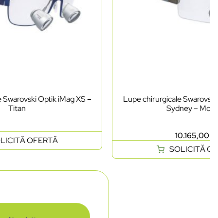
e Swarovski Optik iMag XS –
Lupe chirurgicale Swarovski
Titan
Sydney – Mode
10.165,00
le
LICITĂ OFERTĂ
SOLICITĂ O