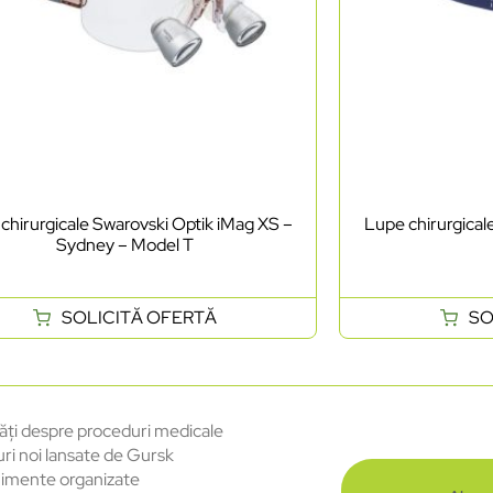
chirurgicale Swarovski Optik iMag XS –
Lupe chirurgical
Sydney – Model T
SOLICITĂ OFERTĂ
SO
ăți despre proceduri medicale
uri noi lansate de Gursk
imente organizate