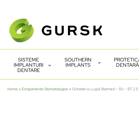
SISTEME
SOUTHERN
PROTETIC
IMPLANTURI
IMPLANTS
DENTARĂ
DENTARE
Home
»
Echipamente Stomatologice
»
Ochelari cu Lupă Starmed – SV – ST 2.5 