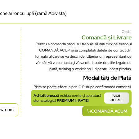
chelarilor cu lupă (ramă Adivista)
Cod:
Comandă și Livrare
Pentru a comanda produsul trebuie să dați click pe butonul
COMANDĂ ACUM și să completați datele de contact din
formularul care se va deschide. Ulterior un reprezentant de
vânzări vă va contacta și vă va oferi toate detaliile legate de
plată, training și workshop-uri pentru acest produs.
Modalități de Plată
Plata se poate efectua prin O.P. după confirmarea comenzii.
Achiziționează
echipamente și aparatură
VEZI
stomatologică
PREMIUM
în
RATE!
OFERTE
howroom
COMANDĂ ACUM