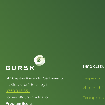
INFO CLIEN
Str. Căpitan Alexandru Șerbănescu
Despre noi
nr. 85, sector 1, București
Viitori Medici
0769 948 354
comenzi@gurskmedica.ro
Educație cont
Program Sediu: