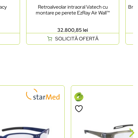
acy
Retroalveolar intraoral Vatech cu
Brig
montare pe perete EzRay Air Wall™
P
32.800,85
lei
SOLICITĂ OFERTĂ