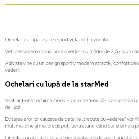
Ochelari cu lupă, ușori și sportivi, la preț rezonabil.
Veți descoperi o nouă lume a vederii cu mărire de 2,5x și un câm
Adivista vine cu un design sportiv modern atractiv, confort de
vederii.
Ochelari cu lupă de la starMed
V-ați antrenat ochii ca medic – permiteți-ne să-i concentrăm cu 
de lupă.
Evitarea erorilor cauzate de detaliile „trecute cu vederea” vor 
mult mai bine și mai precis poți lucra atunci când pur și simplu 
Ochelarii noștri cu lupă sunt personalizați și de cea mai înaltă cal