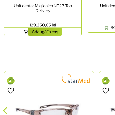
Unit dentar Miglionico NT23 Top
Unit de
Delivery
129.250,65
lei
S
Adaugă în coș