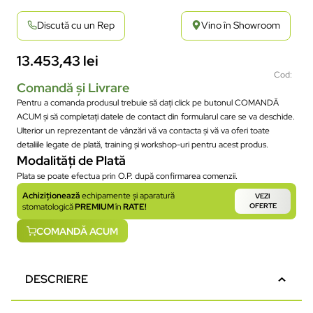
Discută cu un Rep
Vino în Showroom
13.453,43
lei
Cod:
Comandă și Livrare
Pentru a comanda produsul trebuie să dați click pe butonul COMANDĂ
ACUM și să completați datele de contact din formularul care se va deschide.
Ulterior un reprezentant de vânzări vă va contacta și vă va oferi toate
detaliile legate de plată, training și workshop-uri pentru acest produs.
Modalități de Plată
Plata se poate efectua prin O.P. după confirmarea comenzii.
Achiziționează
echipamente și aparatură
VEZI
stomatologică
PREMIUM
în
RATE!
OFERTE
COMANDĂ ACUM
DESCRIERE