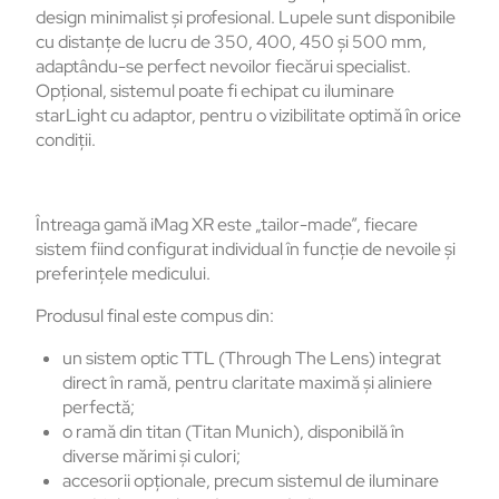
design minimalist și profesional. Lupele sunt disponibile
cu distanțe de lucru de 350, 400, 450 și 500 mm,
adaptându-se perfect nevoilor fiecărui specialist.
Opțional, sistemul poate fi echipat cu iluminare
starLight cu adaptor, pentru o vizibilitate optimă în orice
condiții.
Întreaga gamă iMag XR este „tailor-made”, fiecare
sistem fiind configurat individual în funcție de nevoile și
preferințele medicului.
Produsul final este compus din:
un sistem optic TTL (Through The Lens) integrat
direct în ramă, pentru claritate maximă și aliniere
perfectă;
o ramă din titan (Titan Munich), disponibilă în
diverse mărimi și culori;
accesorii opționale, precum sistemul de iluminare