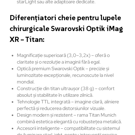
starLight sau alte adaptoare dedicate.
Diferențiatori cheie pentru lupele
chirurgicale Swarovski Optik iMag
XR – Titan:
Magnificație superioară (3,0–3,2x) – oferă o
claritate și o rezoluție a imaginii fără egal.
Optică premium Swarovski Optik – precizie și
luminozitate excepționale, recunoscute la nivel
mondial.
Construcție din titan ultraușor (38 g) – confort
absolut și stabilitate în utilizare zilnică.
Tehnologie TTL integrată – imagine clară, aliniere
perfectă și reducerea distorsiunilor vizuale.
Design modern și rezistent – rama Titan Munich
combină estetica elegantă cu robustețea metalică.
Accesorii inteligente – compatibilitate cu sistemul
de iluminare starLight, pentru intervenții precise