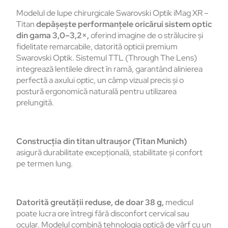
Modelul de lupe chirurgicale Swarovski Optik iMag XR –
Titan
depășește performanțele oricărui sistem optic
din gama 3,0–3,2×,
oferind imagine de o strălucire și
fidelitate remarcabile, datorită opticii premium
Swarovski Optik. Sistemul TTL (Through The Lens)
integrează lentilele direct în ramă, garantând alinierea
perfectă a axului optic, un câmp vizual precis și o
postură ergonomică naturală pentru utilizarea
prelungită.
Construcția din titan ultraușor (Titan Munich)
asigură durabilitate excepțională, stabilitate și confort
pe termen lung.
Datorită greutății reduse, de doar 38 g,
medicul
poate lucra ore întregi fără disconfort cervical sau
ocular. Modelul combină tehnologia optică de vârf cu un