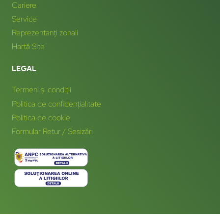
Cariere
Service
Reprezentanți zonali
Hartă Site
LEGAL
Termeni și condiții
Politica de confidențialitate
Politica de cookie
Formular Retur / Sesizări