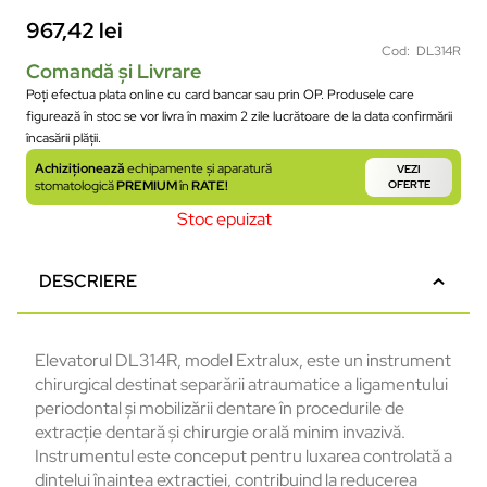
967,42
lei
Cod: DL314R
Comandă și Livrare
Poți efectua plata online cu card bancar sau prin OP. Produsele care
figurează în stoc se vor livra în maxim 2 zile lucrătoare de la data confirmării
încasării plății.
Achiziționează
echipamente și aparatură
VEZI
stomatologică
PREMIUM
în
RATE!
OFERTE
Stoc epuizat
DESCRIERE
Elevatorul DL314R, model Extralux, este un instrument
chirurgical destinat separării atraumatice a ligamentului
periodontal și mobilizării dentare în procedurile de
extracție dentară și chirurgie orală minim invazivă.
Instrumentul este conceput pentru luxarea controlată a
dintelui înaintea extracției, contribuind la reducerea