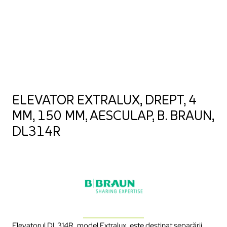
ELEVATOR EXTRALUX, DREPT, 4
MM, 150 MM, AESCULAP, B. BRAUN,
DL314R
Elevatorul DL314R, model Extralux, este destinat separării