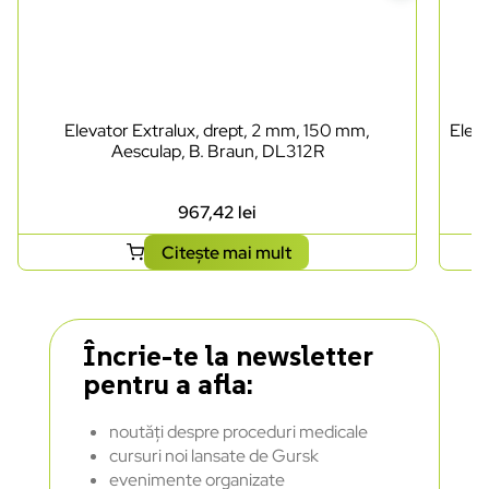
Elevator Extralux, drept, 2 mm, 150 mm,
Eleva
Aesculap, B. Braun, DL312R
967,42
lei
Citește mai mult
Încrie-te la newsletter
pentru a afla:
noutăți despre proceduri medicale
cursuri noi lansate de Gursk
evenimente organizate