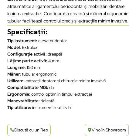
atraumatice a ligamentului periodontal și mobilizării dentare
înaintea extracției. Configurația dreaptă și mânerul ergonomic
tubular facilitează controlul precis și extracțiile minim invazive.
Specificații:
Tip instrument:
elevator dentar
Model:
Extralux
Configurație activă:
dreaptă
Lățime parte activă:
4 mm
Lungime:
150 mm
Mâner:
tubular ergonomic
Utilizare:
extracții dentare și chirurgie minim invazivă
Compatibilitate MIS:
da
Ergonomie:
control optim în timpul extracției
Manevrabilitate:
ridicată
Tip utilizare:
instrument reutilizabil
Discută cu un Rep
Vino în Showroom