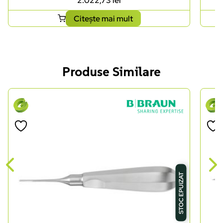
2.022,73
lei
Citește mai mult
Produse Similare
STOC EPUIZAT