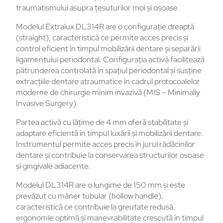
traumatismului asupra țesuturilor moi și osoase.
Modelul Extralux DL314R are o configurație dreaptă
(straight), caracteristică ce permite acces precis și
control eficient în timpul mobilizării dentare și separării
ligamentului periodontal. Configurația activă facilitează
pătrunderea controlată în spațiul periodontal și susține
extracțiile dentare atraumatice în cadrul protocoalelor
moderne de chirurgie minim invazivă (MIS – Minimally
Invasive Surgery).
Partea activă cu lățime de 4 mm oferă stabilitate și
adaptare eficientă în timpul luxării și mobilizării dentare.
Instrumentul permite acces precis în jurul rădăcinilor
dentare și contribuie la conservarea structurilor osoase
și gingivale adiacente.
Modelul DL314R are o lungime de 150 mm și este
prevăzut cu mâner tubular (hollow handle),
caracteristică ce contribuie la greutate redusă,
ergonomie optimă și manevrabilitate crescută în timpul