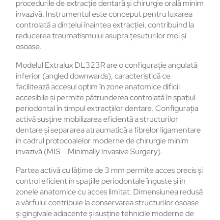
procedurile de extracție dentară și chirurgie orală minim
invazivă. Instrumentul este conceput pentru luxarea
controlată a dintelui înaintea extracției, contribuind la
reducerea traumatismului asupra țesuturilor moi și
osoase.
Modelul Extralux DL323R are o configurație angulată
inferior (angled downwards), caracteristică ce
facilitează accesul optim în zone anatomice dificil
accesibile și permite pătrunderea controlată în spațiul
periodontal în timpul extracțiilor dentare. Configurația
activă susține mobilizarea eficientă a structurilor
dentare și separarea atraumatică a fibrelor ligamentare
în cadrul protocoalelor moderne de chirurgie minim
invazivă (MIS – Minimally Invasive Surgery).
Partea activă cu lățime de 3 mm permite acces precis și
control eficient în spațiile periodontale înguste și în
zonele anatomice cu acces limitat. Dimensiunea redusă
a vârfului contribuie la conservarea structurilor osoase
și gingivale adiacente și susține tehnicile moderne de