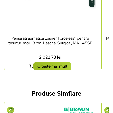
Pensă atraumatică Lasner Forceless® pentru
Pen
țesuturi moi, 18 cm, Laschal Surgical, MA1-45SP
2.022,73
lei
Citește mai mult
Produse Similare