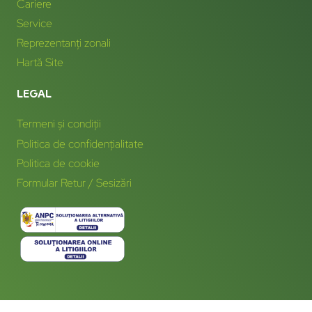
Cariere
Service
Reprezentanți zonali
Hartă Site
LEGAL
Termeni și condiții
Politica de confidențialitate
Politica de cookie
Formular Retur / Sesizări