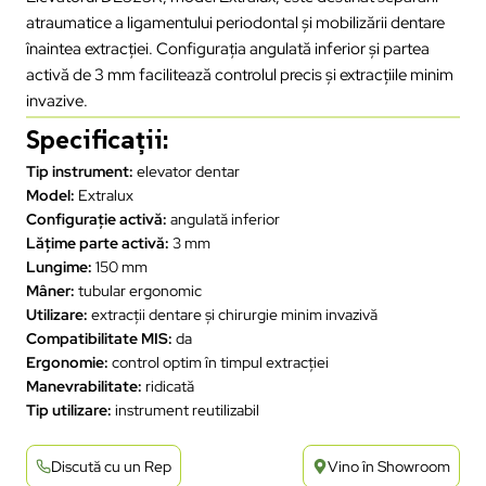
atraumatice a ligamentului periodontal și mobilizării dentare
înaintea extracției. Configurația angulată inferior și partea
activă de 3 mm facilitează controlul precis și extracțiile minim
invazive.
Specificații:
Tip instrument:
elevator dentar
Model:
Extralux
Configurație activă:
angulată inferior
Lățime parte activă:
3 mm
Lungime:
150 mm
Mâner:
tubular ergonomic
Utilizare:
extracții dentare și chirurgie minim invazivă
Compatibilitate MIS:
da
Ergonomie:
control optim în timpul extracției
Manevrabilitate:
ridicată
Tip utilizare:
instrument reutilizabil
Discută cu un Rep
Vino în Showroom