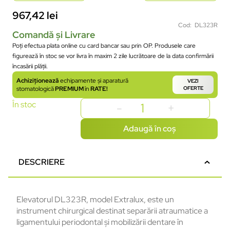
967,42
lei
Cod: DL323R
Comandă și Livrare
Poți efectua plata online cu card bancar sau prin OP. Produsele care
figurează în stoc se vor livra în maxim 2 zile lucrătoare de la data confirmării
încasării plății.
Achiziționează
echipamente și aparatură
VEZI
stomatologică
PREMIUM
în
RATE!
OFERTE
În stoc
Adaugă în coș
DESCRIERE
Elevatorul DL323R, model Extralux, este un
instrument chirurgical destinat separării atraumatice a
ligamentului periodontal și mobilizării dentare în