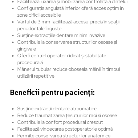
Facilitează luxarea și mobilizarea controlată a dintelui
Configurația angulată inferior oferă acces optim în
zone dificil accesibile
Vârful de 3 mm facilitează accesul precis în spații
periodontale înguste
Susține extracțiile dentare minim invazive
Contribuie la conservarea structurilor osoase și
gingivale
Oferă control operator ridicat și stabilitate
procedurală
Mânerul tubular reduce oboseala mâinii în timpul
utilizării repetitive
Beneficii pentru pacienți:
Susține extracții dentare atraumatice
Reduce traumatizarea țesuturilor moi și osoase
Contribuie la confort procedural crescut
Facilitează vindecarea postoperatorie optimă
Permite conservarea structurilor anatomice