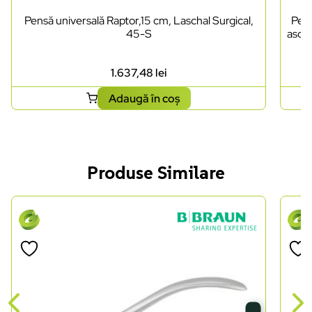
Pensă universală Raptor,15 cm, Laschal Surgical,
Pens
45-S
ascuț
1.637,48
lei
Adaugă în coș
Produse Similare