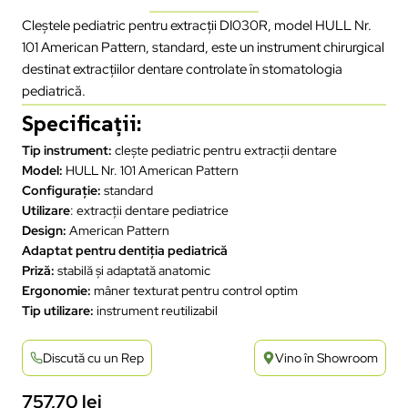
Cleștele pediatric pentru extracții DI030R, model HULL Nr.
101 American Pattern, standard, este un instrument chirurgical
destinat extracțiilor dentare controlate în stomatologia
pediatrică.
Specificații:
Tip instrument:
clește pediatric pentru extracții dentare
Model:
HULL Nr. 101 American Pattern
Configurație:
standard
Utilizare
: extracții dentare pediatrice
Design:
American Pattern
Adaptat pentru dentiția pediatrică
Priză:
stabilă și adaptată anatomic
Ergonomie:
mâner texturat pentru control optim
Tip utilizare:
instrument reutilizabil
Discută cu un Rep
Vino în Showroom
757,70
lei