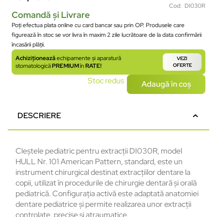
Cod: DI030R
Comandă și Livrare
Poți efectua plata online cu card bancar sau prin OP. Produsele care
figurează în stoc se vor livra în maxim 2 zile lucrătoare de la data confirmării
încasării plății.
Achiziționează
echipamente și aparatură
VEZI
stomatologică
PREMIUM
în
RATE!
OFERTE
Stoc redus
Adaugă în coș
DESCRIERE
Cleștele pediatric pentru extracții DI030R, model
HULL Nr. 101 American Pattern, standard, este un
instrument chirurgical destinat extracțiilor dentare la
copii, utilizat în procedurile de chirurgie dentară și orală
pediatrică. Configurația activă este adaptată anatomiei
dentare pediatrice și permite realizarea unor extracții
controlate, precise și atraumatice.