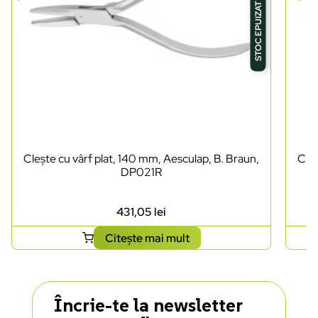
STOC EPUIZAT
Clește cu vârf plat, 140 mm, Aesculap, B. Braun,
Cleș
DP021R
431,05
lei
Citește mai mult
Încrie-te la newsletter