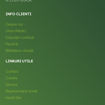
© 2026 GURSK
INFO CLIENTI
Despre noi
Viitori Medici
Educație continuă
Pacienți
Biblioteca virtuală
LINKURI UTILE
Contact
Cariere
Service
Reprezentanți zonali
Hartă Site