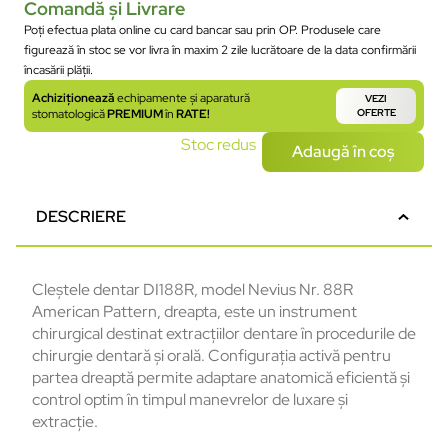
Comandă și Livrare
Poți efectua plata online cu card bancar sau prin OP. Produsele care
figurează în stoc se vor livra în maxim 2 zile lucrătoare de la data confirmării
încasării plății.
Achiziționează
echipamente și aparatură
VEZI
stomatologică
PREMIUM
în
RATE!
OFERTE
Stoc redus
Adaugă în coș
DESCRIERE
Cleștele dentar DI188R, model Nevius Nr. 88R
American Pattern, dreapta, este un instrument
chirurgical destinat extracțiilor dentare în procedurile de
chirurgie dentară și orală. Configurația activă pentru
partea dreaptă permite adaptare anatomică eficientă și
control optim în timpul manevrelor de luxare și
extracție.