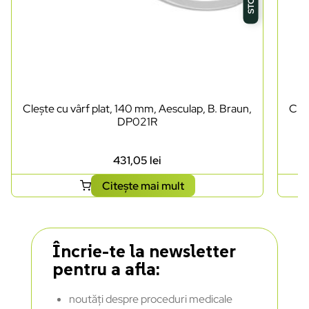
Clește cu vârf plat, 140 mm, Aesculap, B. Braun,
Cleș
DP021R
431,05
lei
Citește mai mult
Încrie-te la newsletter
pentru a afla:
noutăți despre proceduri medicale