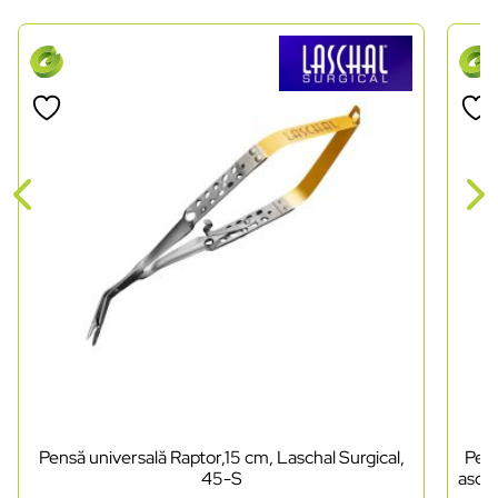
Pensă universală Raptor,15 cm, Laschal Surgical,
Pens
45-S
ascuț