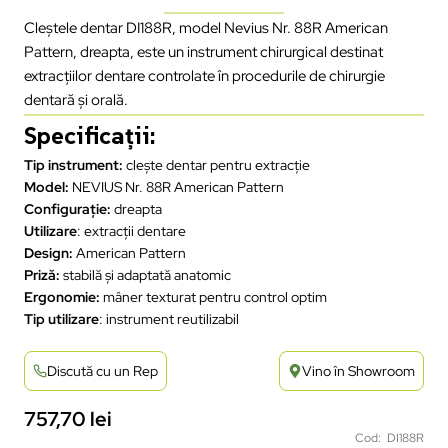
Cleștele dentar DI188R, model Nevius Nr. 88R American
Pattern, dreapta, este un instrument chirurgical destinat
extracțiilor dentare controlate în procedurile de chirurgie
dentară și orală.
Specificații:
Tip instrument:
clește dentar pentru extracție
Model:
NEVIUS Nr. 88R American Pattern
Configurație:
dreapta
Utilizare
: extracții dentare
Design:
American Pattern
Priză:
stabilă și adaptată anatomic
Ergonomie:
mâner texturat pentru control optim
Tip utilizare
: instrument reutilizabil
Discută cu un Rep
Vino în Showroom
757,70
lei
Cod: DI188R