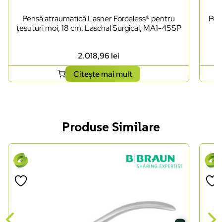
Pensă atraumatică Lasner Forceless® pentru
Pen
țesuturi moi, 18 cm, Laschal Surgical, MA1-45SP
2.018,96
lei
Citește mai mult
Produse Similare