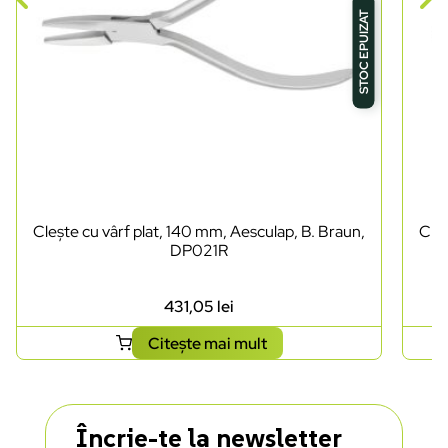
STOC EPUIZAT
Clește cu vârf plat, 140 mm, Aesculap, B. Braun,
Cleș
DP021R
431,05
lei
Citește mai mult
Încrie-te la newsletter