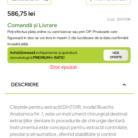
586,75
lei
Cod: DH701R
Comandă și Livrare
Poți efectua plata online cu card bancar sau prin OP. Produsele care
figurează în stoc se vor livra în maxim 2 zile lucrătoare de la data confirmării
încasării plății.
Achiziționează
echipamente și aparatură
VEZI
stomatologică
PREMIUM
în
RATE!
OFERTE
Stoc epuizat
DESCRIERE
Cleștele pentru extracții DH701R, model Buechs
Anatomica Nr. 1, este un instrument chirurgical destinat
extracțiilor dentare în procedurile de chirurgie dentară.
Instrumentul este conceput pentru extracții controlate,
precise și atraumatice, oferind stabilitate și control