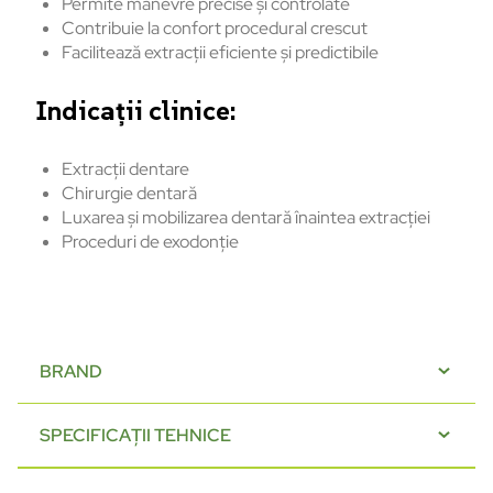
Permite manevre precise și controlate
Contribuie la confort procedural crescut
Facilitează extracții eficiente și predictibile
Indicații clinice:
Extracții dentare
Chirurgie dentară
Luxarea și mobilizarea dentară înaintea extracției
Proceduri de exodonție
BRAND
SPECIFICAȚII TEHNICE