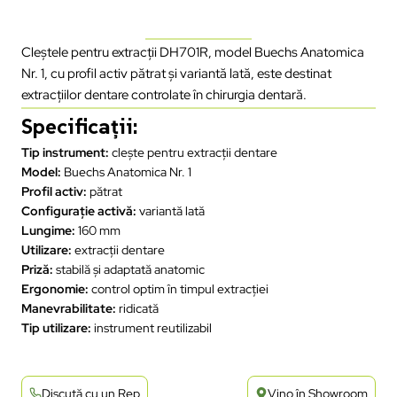
Cleștele pentru extracții DH701R, model Buechs Anatomica
Nr. 1, cu profil activ pătrat și variantă lată, este destinat
extracțiilor dentare controlate în chirurgia dentară.
Specificații:
Tip instrument:
clește pentru extracții dentare
Model:
Buechs Anatomica Nr. 1
Profil activ:
pătrat
Configurație activă:
variantă lată
Lungime:
160 mm
Utilizare:
extracții dentare
Priză:
stabilă și adaptată anatomic
Ergonomie:
control optim în timpul extracției
Manevrabilitate:
ridicată
Tip utilizare:
instrument reutilizabil
Discută cu un Rep
Vino în Showroom