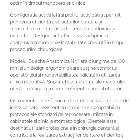
optim în timpul manoperelor clinice.
Configurația activă lată și profilul activ pătrat permit
prinderea eficientă a structurilor dentare și
transmiterea controlată a forței în timpul luxării și
extracției. Designul activ facilitează adaptarea
anatomică și contribuie la stabilitate crescută în timpul
procedurilor chirurgicale.
Modelul Buechs Anatomica Nr. 1 are o lungime de 160
mm și un design ergonomic care susține confortul
operatorului și manevrabilitatea ridicată în utilizarea
clinică repetitivă. Suprafețele texturate ale mânerului
oferă priză sigură și control eficient în timpul utilizării.
Instrumentul este fabricat din oțel inoxidabil medical de
înaltă calitate, rezistent la coroziune și compatibil cu
protocoalele standard de reprocesare utilizate în
cabinetele și clinicile stomatologice. Cleștele este
destinat utilizării profesionale în chirurgia dentară și
contribuie la realizarea extracțiilor dentare eficiente și