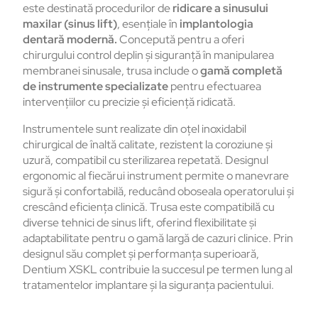
este destinată procedurilor de
ridicare a sinusului
maxilar (sinus lift)
, esențiale în
implantologia
dentară modernă.
Concepută pentru a oferi
chirurgului control deplin și siguranță în manipularea
membranei sinusale, trusa include o
gamă completă
de instrumente specializate
pentru efectuarea
intervențiilor cu precizie și eficiență ridicată.
Instrumentele sunt realizate din oțel inoxidabil
chirurgical de înaltă calitate, rezistent la coroziune și
uzură, compatibil cu sterilizarea repetată. Designul
ergonomic al fiecărui instrument permite o manevrare
sigură și confortabilă, reducând oboseala operatorului și
crescând eficiența clinică. Trusa este compatibilă cu
diverse tehnici de sinus lift, oferind flexibilitate și
adaptabilitate pentru o gamă largă de cazuri clinice. Prin
designul său complet și performanța superioară,
Dentium XSKL contribuie la succesul pe termen lung al
tratamentelor implantare și la siguranța pacientului.