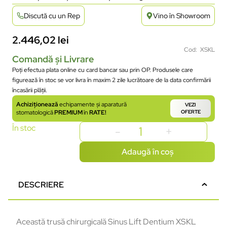
Discută cu un Rep
Vino în Showroom
2.446,02
lei
Cod: XSKL
Comandă și Livrare
Poți efectua plata online cu card bancar sau prin OP. Produsele care
figurează în stoc se vor livra în maxim 2 zile lucrătoare de la data confirmării
încasării plății.
Achiziționează
echipamente și aparatură
VEZI
stomatologică
PREMIUM
în
RATE!
OFERTE
În stoc
Adaugă în coș
DESCRIERE
Această trusă chirurgicală Sinus Lift Dentium XSKL