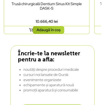
Trusă chirurgicală Dentium Sinus Kit Simple
Tr
DASK-S
10.666,40
lei
Adaugă în coș
Încrie-te la newsletter
pentru a afla:
noutăți despre proceduri medicale
cursuri noi lansate de Gursk
evenimente organizate
echipamente și aparatură nouă
promoții aparatură și consumabile