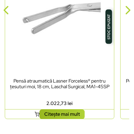
STOC EPUIZAT
Pensă atraumatică Lasner Forceless® pentru
Pen
țesuturi moi, 18 cm, Laschal Surgical, MA1-45SP
2.022,73
lei
Citește mai mult