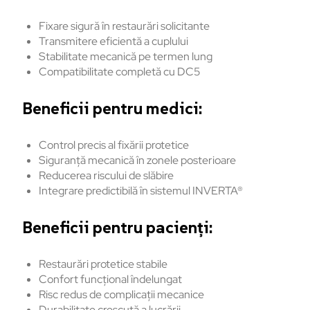
Fixare sigură
în
restaur
ări
solicitante
Transmitere
eficientă
a
cuplului
Stabilitate
mecanică
pe
termen lung
Compatibilitate
completă
cu DC5
Beneficii
pentru
medici:
Control precis al
fixării
protetice
Siguranță
mecanică
în
zonele
posterioare
Reducerea
riscului
de
sl
ăbire
Integrare
predictibilă
în
sistemul
INVERTA®
Beneficii
pentru
pacien
ți:
Restaurări
protetice
stabile
Confort
funcțional
îndelungat
Risc
redus
de
complica
ții
mecanice
Durabilitate
crescută
a lucrării