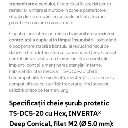
transmitere
a
cuplului
,
fiind
indicat
în
special
pentru
:
restaur
ări
unitare
și
multiple
în
zonele
posterioare
,
situa
ții
clinice
cu
solicitări
ocluzale
ridicate
,
lucrări
protetice
cu
volum
coronar
mare.
Capul cu hex intern
permite
o
transmitere
precisă
și
controlată
a
cuplului
în
timpul
în
șurubării
,
asigur
ând
o
pozi
ționare
stabilă
a
bontului
și
reduc
ând
riscul
de
sl
ăbire
în
timp.
Integrarea
cu
conexiunea
Deep Conical
contribuie
la
stabilitatea
biomecanic
ă
a
ansamblului
implant
–
bont
și
la
menținerea
etanșării
interne.
Fabricat
din titan medical, TS-DC5-20
oferă
biocompatibilitate
excelentă
,
rezistență
la
coroziune
și
compatibilitate
cu
sterilizări
repetate
,
fiind
adecvat
utilizării
clinice
pe
termen lung.
Specificații cheie șurub protetic
TS-DC5-20 cu Hex, INVERTA®
Deep Conical, filet M2 (Ø 5.0 mm):