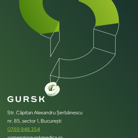
Str. Căpitan Alexandru Șerbănescu
nr. 85, sector 1, București
0769 948 354
comenzi@gurskmedica.ro