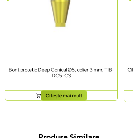
Bont protetic Deep Conical Ø5, colier 3 mm, TIB-
Cili
DC5-C3
Citește mai mult
Produse Similare