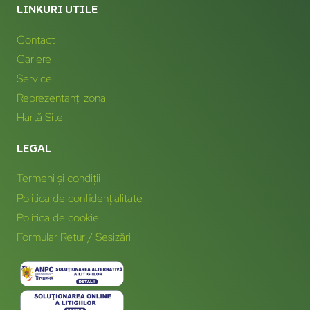
LINKURI UTILE
Contact
Cariere
Service
Reprezentanți zonali
Hartă Site
LEGAL
Termeni și condiții
Politica de confidențialitate
Politica de cookie
Formular Retur / Sesizări