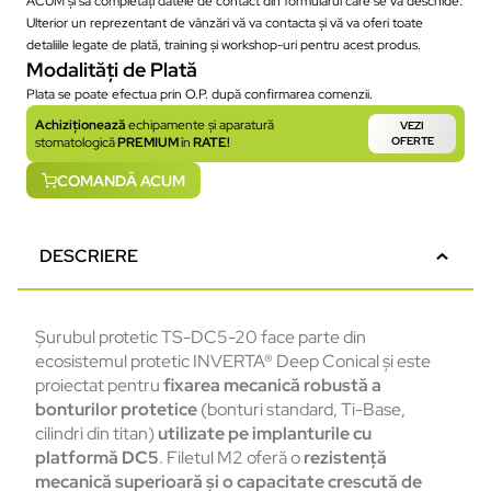
ACUM și să completați datele de contact din formularul care se va deschide.
Ulterior un reprezentant de vânzări vă va contacta și vă va oferi toate
detaliile legate de plată, training și workshop-uri pentru acest produs.
Modalități de Plată
Plata se poate efectua prin O.P. după confirmarea comenzii.
Achiziționează
echipamente și aparatură
VEZI
stomatologică
PREMIUM
în
RATE!
OFERTE
COMANDĂ ACUM
DESCRIERE
Șurubul protetic TS-DC5-20 face parte din
ecosistemul protetic INVERTA
® Deep Conical
și
este
proiectat
pentru
fixarea
mecanică
robustă
a
bonturilor
protetice
(
bonturi
standard,
Ti
-Base,
cilindri
din titan)
utilizate
pe
implanturile
cu
platformă
DC5
.
Filetul
M2
oferă
o
rezistență
mecanică
superioară
și
o capacitate
crescută
de