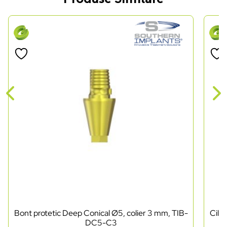
Bont protetic Deep Conical Ø5, colier 3 mm, TIB-
Cili
DC5-C3