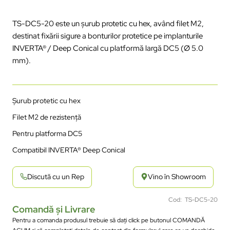
TS-DC5-20 este un șurub protetic cu hex,
av
ând
filet M2,
destinat
fix
ării
sigure
a
bonturilor
protetice
pe
implanturile
INVERTA
® / Deep Conical cu
platform
ă
largă
DC5 (
Ø 5.0
mm).
Șurub protetic cu hex
Filet M2 de rezistență
Pentru platforma DC5
Compatibil INVERTA
® Deep Conical
Discută cu un Rep
Vino în Showroom
Cod: TS-DC5-20
Comandă și Livrare
Pentru a comanda produsul trebuie să dați click pe butonul COMANDĂ